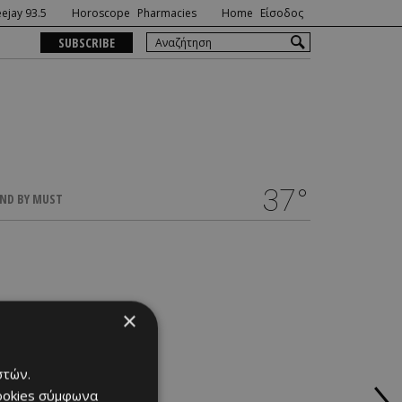
ejay 93.5
Horoscope
Pharmacies
Home
Είσοδος
SUBSCRIBE
37°
ND BY MUST
×
στών.
cookies σύμφωνα