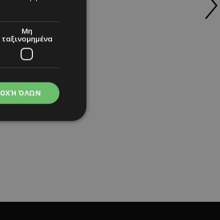
Μη
ταξινομημένα
ΟΧΉ ΌΛΩΝ
νομημένα
στη και τη
τητα cookies.
apping δηλαδή να
ημέρα στον χρήστη
ιες όπως είναι το