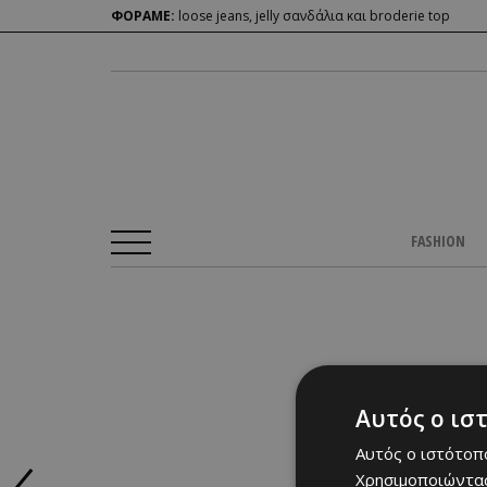
ΦΟΡΑΜΕ:
loose jeans, jelly σανδάλια και broderie top
FASHION
Αυτός ο ισ
Αυτός ο ιστότοπο
Χρησιμοποιώντας