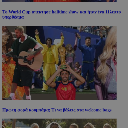
Το World Cup απέκτησε halftime show και ήταν ένα 11λεπτο
υπερθέαμα
Πρώτη φορά κουμπάρα; Τι να βάλεις στα welcome bags