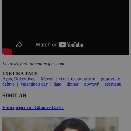
Συνταγές από: athenarecipes.com
ΣΧΕΤΙΚΑ TAGS
Άγιος Βαλεντίνος
|
Μενού
|
νέα
|
επικαιρότητα
|
ρομαντικό
|
δείπνο
|
Valentine's day
|
date
|
dinner
|
συνταγή
|
set menu
SIMILAR
Επιστρέφει το «Gilmore Girls»