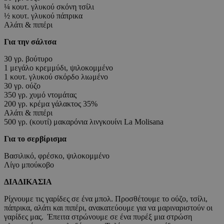
¼ κoυτ. γλυκού σκόνη τσίλι
½ κουτ. γλυκού πάπρικα
Αλάτι & πιπέρι
Για την σάλτσα
30 γρ. βούτυρο
1 μεγάλο κρεμμύδι, ψιλοκομμένο
1 κουτ. γλυκού σκόρδο λιωμένο
30 γρ. ούζο
350 γρ. χυμό ντομάτας
200 γρ. κρέμα γάλακτος 35%
Αλάτι & πιπέρι
500 γρ. (κουτί) μακαρόνια λινγκουίνι La Molisana
Για το σερβίρισμα
Βασιλικό, φρέσκο, ψιλοκομμένο
Λίγο μπούκοβο
ΔΙΑΔΙΚΑΣΙΑ
Ρίχνουμε τις γαρίδες σε ένα μπολ. Προσθέτουμε το ούζο, τσίλι,
πάπρικα, αλάτι και πιπέρι, ανακατεύουμε για να μαριναριστούν οι
γαρίδες μας. Έπειτα στρώνουμε σε ένα πυρέξ μια στρώση