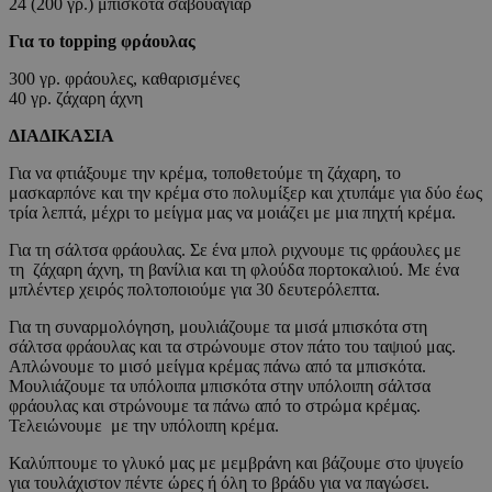
24 (200 γρ.) μπισκότα σαβουαγιάρ
Για το topping φράουλας
300 γρ. φράουλες, καθαρισμένες
40 γρ. ζάχαρη άχνη
ΔΙΑΔΙΚΑΣΙΑ
Για να φτιάξουμε την κρέμα, τοποθετούμε τη ζάχαρη, το
μασκαρπόνε και την κρέμα στο πολυμίξερ και χτυπάμε για δύο έως
τρία λεπτά, μέχρι το μείγμα μας να μοιάζει με μια πηχτή κρέμα.
Για τη σάλτσα φράουλας. Σε ένα μπολ ριχνουμε τις φράουλες με
τη ζάχαρη άχνη, τη βανίλια και τη φλούδα πορτοκαλιού. Με ένα
μπλέντερ χειρός πολτοποιούμε για 30 δευτερόλεπτα.
Για τη συναρμολόγηση, μουλιάζουμε τα μισά μπισκότα στη
σάλτσα φράουλας και τα στρώνουμε στον πάτο του ταψιού μας.
Απλώνουμε το μισό μείγμα κρέμας πάνω από τα μπισκότα.
Μουλιάζουμε τα υπόλοιπα μπισκότα στην υπόλοιπη σάλτσα
φράουλας και στρώνουμε τα πάνω από το στρώμα κρέμας.
Τελειώνουμε με την υπόλοιπη κρέμα.
Καλύπτουμε το γλυκό μας με μεμβράνη και βάζουμε στο ψυγείο
για τουλάχιστον πέντε ώρες ή όλη το βράδυ για να παγώσει.