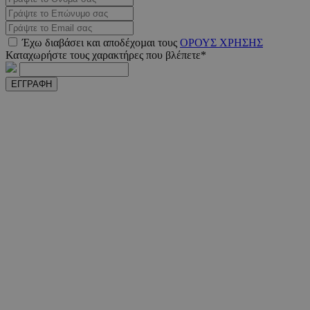
Έχω διαβάσει και αποδέχοµαι τους
ΟΡΟΥΣ ΧΡΗΣΗΣ
Καταχωρήστε τους χαρακτήρες που βλέπετε*
ΕΓΓΡΑΦΗ
takeOverCookie
www.must.com.cy
1 μέ
AdSphere-GDPR
delivery.ad-
1 χρό
sphere.eu