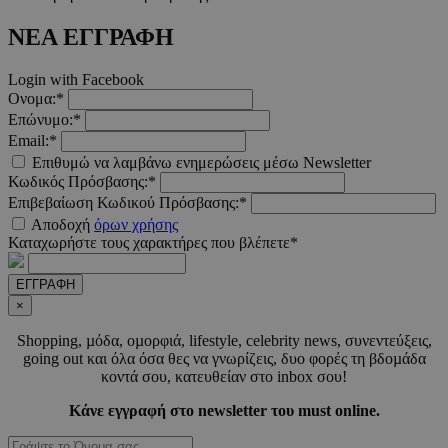
ΝΕΑ ΕΓΓΡΑΦΗ
Login with Facebook
Ονομα:*
Επώνυμο:*
Email:*
Επιθυμώ να λαμβάνω ενημερώσεις μέσω Newsletter
Κωδικός Πρόσβασης:*
Επιβεβαίωση Κωδικού Πρόσβασης:*
PHPSESSID
συνεδ
PHP.net
m.must.com.cy
Αποδοχή
όρων χρήσης
Καταχωρήστε τους χαρακτήρες που βλέπετε*
ΕΓΓΡΑΦΗ
×
Shopping, µόδα, οµορφιά, lifestyle, celebrity news, συνεντεύξεις,
going out και όλα όσα θες να γνωρίζεις, δυο φορές τη βδοµάδα
κοντά σου, κατευθείαν στο inbox σου!
Κάνε εγγραφή στο newsletter του must online.
VISITOR_PRIVACY_METADATA
5 μήνε
YouTube
εβδομ
.youtube.com