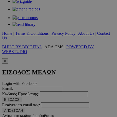
__cf_bm
29 λεπτ
Cloudflare Inc.
δευτερό
.pexels.com
Home
|
Terms & Conditions
|
Privacy Policy
|
About Us
|
Contact
Us
LangCookie
www.must.com.cy
1 εβδομ
μέρ
BUILT BY BDIGITAL
| ADA CMS |
POWERED BY
WEBSTUDIO
CookieScriptConsent
4 εβδο
CookieScript
2 μέ
www.must.com.cy
×
ΕΙΣΟΔΟΣ ΜΕΛΩΝ
Login with Facebook
Email:
_scc_session
.entelia-
19 λεπτ
adserver.com
δευτερό
Κωδικός Πρόσβασης:
ΕΙΣΟΔΟΣ
Εισάγετε το email σας:
ΑΠΟΣΤΟΛΗ
PHPSESSID
συνεδ
PHP.net
Ανάκτηση κωδικού πρόσβασης
www.must.com.cy