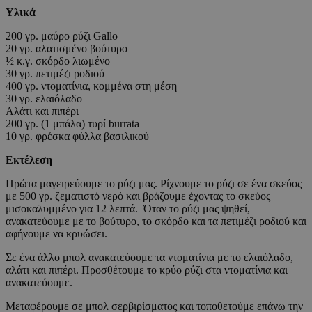
Υλικά
200 γρ. μαύρο ρύζι Gallo
20 γρ. αλατισμένο βούτυρο
½ κ.γ. σκόρδο λιωμένο
30 γρ. πετιμέζι ροδιού
400 γρ. ντοματίνια, κομμένα στη μέση
30 γρ. ελαιόλαδο
Αλάτι και πιπέρι
200 γρ. (1 μπάλα) τυρί burrata
10 γρ. φρέσκα φύλλα βασιλικού
Εκτέλεση
Πρώτα μαγειρεύουμε το ρύζι μας. Ρίχνουμε το ρύζι σε ένα σκεύος
με 500 γρ. ζεματιστό νερό και βράζουμε έχοντας το σκεύος
μισοκαλυμμένο για 12 λεπτά. Όταν το ρύζι μας ψηθεί,
ανακατεύουμε με το βούτυρο, το σκόρδο και τα πετιμέζι ροδιού και
αφήνουμε να κρυώσει.
Σε ένα άλλο μπολ ανακατεύουμε τα ντοματίνια με το ελαιόλαδο,
αλάτι και πιπέρι. Προσθέτουμε το κρύο ρύζι στα ντοματίνια και
ανακατεύουμε.
Μεταφέρουμε σε μπολ σερβιρίσματος και τοποθετούμε επάνω την