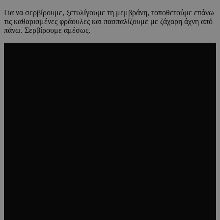
Για να σερβίρουμε, ξετυλίγουμε τη μεμβράνη, τοποθετούμε επάνω
τις καθαρισμένες φράουλες και πασπαλίζουμε με ζάχαρη άχνη από
πάνω. Σερβίρουμε αμέσως.