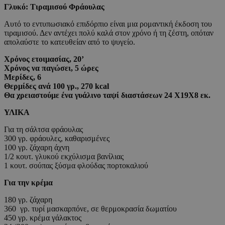
Γλυκό: Τιραμισού Φράουλας
Αυτό το εντυπωσιακό επιδόρπιο είναι μια ρομαντική έκδοση του
τιραμισού. Δεν αντέχει πολύ καλά στον χρόνο ή τη ζέστη, οπόταν
απολαύστε το κατευθείαν από το ψυγείο.
Χρόνος ετοιμασίας, 20’
Χρόνος να παγώσει, 5 ώρες
Μερίδες, 6
Θερμίδες ανά 100 γρ., 270 kcal
Θα χρειαστούμε ένα γυάλινο ταψί διαστάσεων 24 Χ19Χ8 εκ.
ΥΛΙΚΑ
Για τη σάλτσα φράουλας
300 γρ. φράουλες, καθαρισμένες
100 γρ. ζάχαρη άχνη
1/2 κουτ. γλυκού εκχύλισμα βανίλιας
1 κουτ. σούπας ξύσμα φλούδας πορτοκαλιού
Για την κρέμα
180 γρ. ζάχαρη
360 γρ. τυρί μασκαρπόνε, σε θερμοκρασία δωματίου
450 γρ. κρέμα γάλακτος