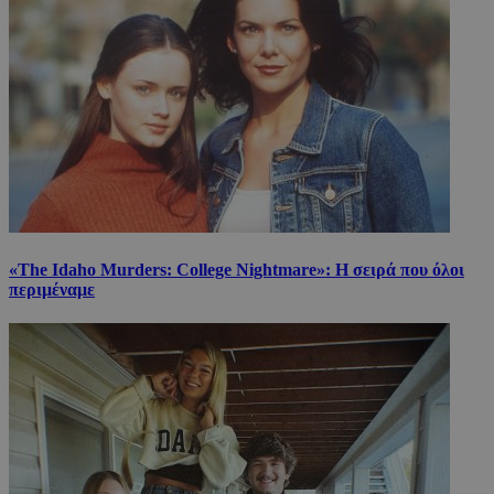
«The Idaho Murders: College Nightmare»: Η σειρά που όλοι
περιμέναμε