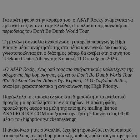
Για πρώτη φορά στην καριέρα του, ο A$AP Rocky αναμένεται να
εμφανιστεί ζωντανά στην Ελλάδα, στο πλαίσιο της παγκόσμιας
περιοδείας του Don't Be Dumb World Tour.
Τη μεγάλη συναυλία ανακοίνωσε η εταιρεία παραγωγής High
Priority μέσω ανάρτησής της στα μέσα κοινωνικής δικτύωσης,
γνωστοποιώντας ότι ο διάσημος ράπερ θα ανέβει στη σκηνή του
Telekom Center Athens την Κυριακή 11 Οκτωβρίου 2026.
«Ο A$AP Rocky, ένας από τους πιο επιδραστικούς καλλιτέχνες της
σύγχρονης hip hop σκηνής, φέρνει το Don't Be Dumb World Tour
στο Telekom Center Athens την Κυριακή 11 Οκτωβρίου 2026»
,
αναφέρει χαρακτηριστικά η ανακοίνωση της High Priority.
Παράλληλα, η εταιρεία έδωσε στη δημοσιότητα το αναλυτικό
πρόγραμμα προπώλησης των εισιτηρίων. Η πρώτη φάση
προπώλησης αφορά τα μέλη της επίσημης mailing list του
ASAPROCKY.COM και ξεκινά την Τρίτη 2 Ιουνίου στις 09:00
μέσω του highpriority.ticketmaster.gr.
Η ανακοίνωση της συναυλίας έχει ήδη προκαλέσει ενθουσιασμό
στους φίλους της hip hop μουσικής, καθώς πρόκειται για την πρώτη