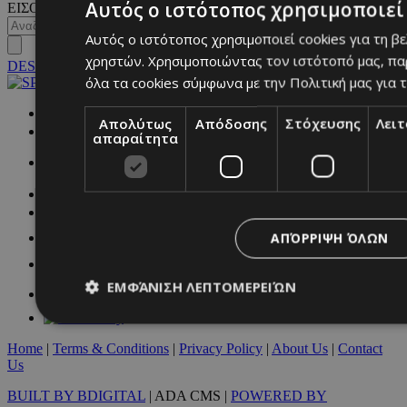
Αυτός ο ιστότοπος χρησιμοποιεί 
ΕΙΣΟΔΟΣ
Αυτός ο ιστότοπος χρησιμοποιεί cookies για τη β
χρηστών. Χρησιμοποιώντας τον ιστότοπό μας, πα
DESKTOP
όλα τα cookies σύμφωνα με την Πολιτική μας για τ
NETWORK:
Απολύτως
Απόδοσης
Στόχευσης
Λει
απαραίτητα
ΑΠΌΡΡΙΨΗ ΌΛΩΝ
ΕΜΦΆΝΙΣΗ ΛΕΠΤΟΜΕΡΕΙΏΝ
Home
|
Terms & Conditions
|
Privacy Policy
|
About Us
|
Contact
Απολύτως απαραίτητα
Απόδοσης
Στόχευσης
Λ
Us
Τα απολύτως απαραίτητα cookies επιτρέπουν βασικές λειτουργ
BUILT BY BDIGITAL
| ADA CMS |
POWERED BY