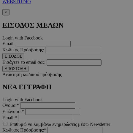
χρήστη και τη διαχείριση λογαριασμού. Ο ιστότοπος δεν μπορε
WEBSTUDIO
απολύτως απαραίτητα cookies.
×
Προμηθευτής
/
Ονοματεπώνυμο
Λήξ
Πεδίο
ΕΙΣΟΔΟΣ ΜΕΛΩΝ
PinToTopCookie
www.must.com.cy
12 ώ
Login with Facebook
Email:
Κωδικός Πρόσβασης:
ΕΙΣΟΔΟΣ
Εισάγετε το email σας:
__cf_bm
29 λεπτ
Cloudflare Inc.
ΑΠΟΣΤΟΛΗ
δευτερό
.twitter.com
Ανάκτηση κωδικού πρόσβασης
Google Privacy Polic
ΝΕΑ ΕΓΓΡΑΦΗ
Login with Facebook
__cf_bm
29 λεπτ
Cloudflare Inc.
Ονομα:*
δευτερό
.pexels.com
Επώνυμο:*
Email:*
Επιθυμώ να λαμβάνω ενημερώσεις μέσω Newsletter
Κωδικός Πρόσβασης:*