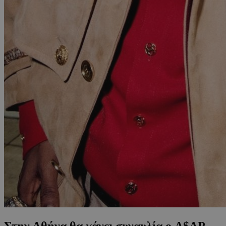
Στην Αθήνα θα κάνει συναυλία ο A$AP