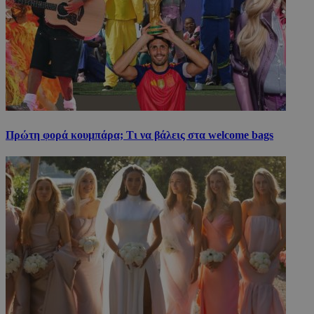
Πρώτη φορά κουμπάρα; Τι να βάλεις στα welcome bags