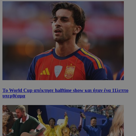
Το World Cup απέκτησε halftime show και ήταν ένα 11λεπτο
υπερθέαμα