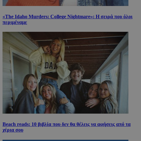
«The Idaho Murders: College Nightmare»: Η σειρά που όλοι
περιμέναμε
Beach reads: 10 βιβλία που δεν θα θέλεις να αφήσεις από τα
χέρια σου