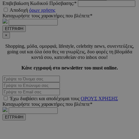
Επιβεβαίωση Κωδικού Πρόσβασης:*
LangCookie
www.must.com.cy
1 εβδομ
Αποδοχή
όρων χρήσης
μέρ
Καταχωρήστε τους χαρακτήρες που βλέπετε*
CookieScriptConsent
4 εβδο
CookieScript
ΕΓΓΡΑΦΗ
2 μέ
www.must.com.cy
×
Shopping, µόδα, οµορφιά, lifestyle, celebrity news, συνεντεύξεις,
going out και όλα όσα θες να γνωρίζεις, δυο φορές τη βδοµάδα
κοντά σου, κατευθείαν στο inbox σου!
_scc_session
.entelia-
19 λεπτ
Κάνε εγγραφή στο newsletter του must online.
adserver.com
δευτερό
PHPSESSID
συνεδ
PHP.net
www.must.com.cy
Έχω διαβάσει και αποδέχοµαι τους
ΟΡΟΥΣ ΧΡΗΣΗΣ
Καταχωρήστε τους χαρακτήρες που βλέπετε*
ΕΓΓΡΑΦΗ