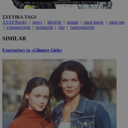
ΣΧΕΤΙΚΑ TAGS
ASAP Rocky
|
news
|
lifestyle
|
gossip
|
must know
|
must see
|
επικαιρότητα
|
συναυλία
|
νέα
|
τραγουδιστής
SIMILAR
Επιστρέφει το «Gilmore Girls»