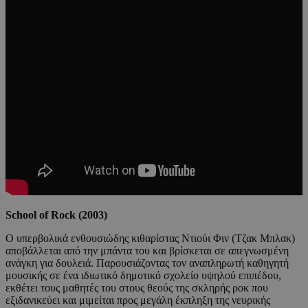
School of Rock (2003)
Ο υπερβολικά ενθουσιώδης κιθαρίστας Ντιούι Φιν (Τζακ Μπλακ)
αποβάλλεται από την μπάντα του και βρίσκεται σε απεγνωσμένη
ανάγκη για δουλειά. Παρουσιάζοντας τον αναπληρωτή καθηγητή
μουσικής σε ένα ιδιωτικό δημοτικό σχολείο υψηλού επιπέδου,
εκθέτει τους μαθητές του στους θεούς της σκληρής ροκ που
εξιδανικεύει και μιμείται προς μεγάλη έκπληξη της νευρικής