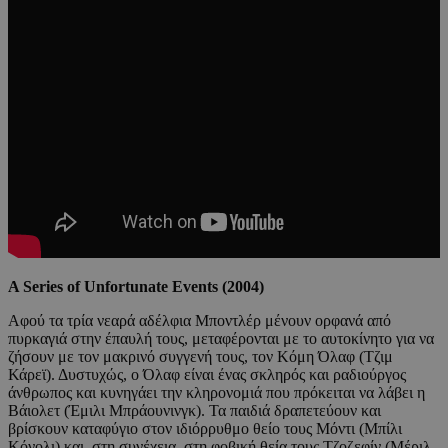
A Series of Unfortunate Events (2004)
Αφού τα τρία νεαρά αδέλφια Μποντλέρ μένουν ορφανά από
πυρκαγιά στην έπαυλή τους, μεταφέρονται με το αυτοκίνητο για να
ζήσουν με τον μακρινό συγγενή τους, τον Κόμη Όλαφ (Τζιμ
Κάρεϊ). Δυστυχώς, ο Όλαφ είναι ένας σκληρός και ραδιούργος
άνθρωπος και κυνηγάει την κληρονομιά που πρόκειται να λάβει η
Βάιολετ (Έμιλι Μπράουνινγκ). Τα παιδιά δραπετεύουν και
βρίσκουν καταφύγιο στον ιδιόρρυθμο θείο τους Μόντι (Μπίλι
Κόνολι) και, στη συνέχεια, στη φοβική θεία τους Τζοζεφίν (Μέριλ