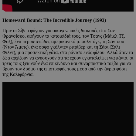
Homeward Bound: The Incredible Journey (1993)
Πριν οι Σίβερ φύγουν για οικογενειακές διακοπές στο Σαν
Φρανσίσκο, αφήνουν τα κατοικίδιά τους, τον Τσανς (Μάικλ Τζ.
Φοξ), ένα περιπετειώδες αμερικανικό μπουλντόγκ, τη Σάντοου
(Ντον Άμετς), ένα σοφό γκόλντεν ριτρίβερ και τη Σάσι (Σάλι
Φιλντ), μια προσεκτική γάτα, στο ράντσο ενός φίλου. Αλλά όταν τα
ζώα αρχίζουν να ανησυχούν ότι τα έχουν εγκαταλείψει για πάντα, οι
τρεις τους ξεκινούν ένα επικίνδυνο και συναρπαστικό ταξίδι για να
βρουν τον δρόμο της επιστροφής τους μέσα από την άγρια ​​φύση
της Καλιφόρνια.