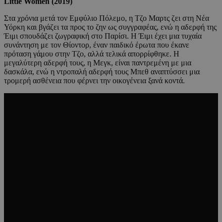
Little Women (2019)
Στα χρόνια μετά τον Εμφύλιο Πόλεμο, η Τζο Μαρτς ζει στη Νέα
Υόρκη και βγάζει τα προς το ζην ως συγγραφέας, ενώ η αδερφή της
Έιμι σπουδάζει ζωγραφική στο Παρίσι. Η Έιμι έχει μια τυχαία
συνάντηση με τον Θίοντορ, έναν παιδικό έρωτα που έκανε
πρόταση γάμου στην Τζο, αλλά τελικά απορρίφθηκε. Η
μεγαλύτερη αδερφή τους, η Μεγκ, είναι παντρεμένη με μια
δασκάλα, ενώ η ντροπαλή αδερφή τους Μπεθ αναπτύσσει μια
τρομερή ασθένεια που φέρνει την οικογένεια ξανά κοντά.