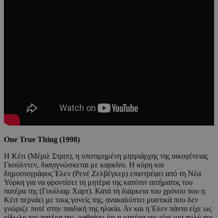
One True Thing (1998)
Η Κέιτ (Μέριλ Στριπ), η υποτιμημένη μητριάρχης της οικογένειας
Γκούλντεν, διαγιγνώσκεται με καρκίνο. Η κόρη και
δημοσιογράφος Έλεν (Ρενέ Ζελβέγκερ) επιστρέφει από τη Νέα
Υόρκη για να φροντίσει τη μητέρα της κατόπιν αιτήματος του
πατέρα της (Γουίλιαμ Χαρτ). Κατά τη διάρκεια του χρόνου που η
Κέιτ περνάει με τους γονείς της, ανακαλύπτει μυστικά που δεν
γνώριζε ποτέ στην παιδική της ηλικία. Αν και η Έλεν πάντα είχε ως
είδωλο τον πατέρα της, μαθαίνει ότι η μητέρα της είχε μια πολύ πιο