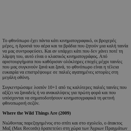
Το φθινόπωρο έχει πάντα κάτι κινηματογραφικό, οι βροχερές
μέρες, η δροσιά του αέρα και τα βράδια που ζητούν μια καλή ταινία
να μας συντροφεύσει. Και αν υπάρχει κάτι που δεν χάνει ποτέ τη
λάμψη του, αυτό είναι ο κλασικός κινηματογράφος. Από
αριστουργήματα που καθόρισαν ολόκληρες εποχές μέχρι ταινίες
που μας συγκινούν ξανά και ξανά, το φθινόπωρο είναι η τέλεια
ευκαιρία να επιστρέψουμε σε παλιές αγαπημένες ιστορίες στη
μεγάλη οθόνη.
Συγκεντρώσαμε λοιπόν 10+1 από τις καλύτερες παλιές ταινίες που
αξίζει να ξαναδείς ή να ανακαλύψεις για πρώτη φορά και που
υπόσχονται να σηματοδοτήσουν κινηματογραφικά τη φετινή
φθινοπωρινή σεζόν.
Where the Wild Things Are (2009)
Νιώθοντας παρεξηγημένος στο σπίτι και στο σχολείο, ο άτακτος
Μαξ (Max Records) δραπετεύει στη χώρα των Άγριων Πραγμάτων