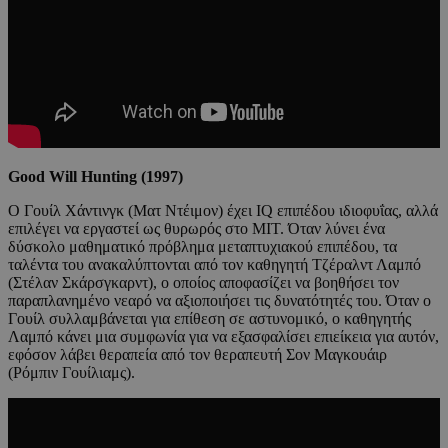
Good Will Hunting (1997)
Ο Γουίλ Χάντινγκ (Ματ Ντέιμον) έχει IQ επιπέδου ιδιοφυΐας, αλλά
επιλέγει να εργαστεί ως θυρωρός στο MIT. Όταν λύνει ένα
δύσκολο μαθηματικό πρόβλημα μεταπτυχιακού επιπέδου, τα
ταλέντα του ανακαλύπτονται από τον καθηγητή Τζέραλντ Λαμπό
(Στέλαν Σκάρσγκαρντ), ο οποίος αποφασίζει να βοηθήσει τον
παραπλανημένο νεαρό να αξιοποιήσει τις δυνατότητές του. Όταν ο
Γουίλ συλλαμβάνεται για επίθεση σε αστυνομικό, ο καθηγητής
Λαμπό κάνει μια συμφωνία για να εξασφαλίσει επιείκεια για αυτόν,
εφόσον λάβει θεραπεία από τον θεραπευτή Σον Μαγκουάιρ
(Ρόμπιν Γουίλιαμς).