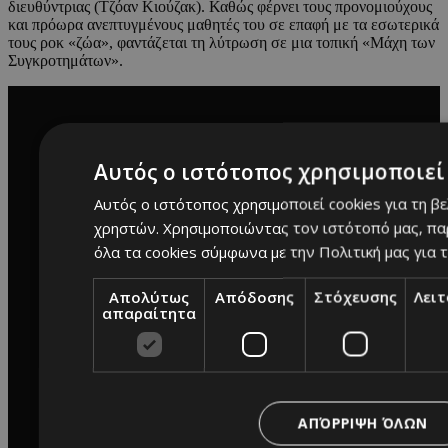
διευθύντριας (Τζόαν Κιούζακ). Καθώς φέρνει τους προνομιούχους
και πρόωρα ανεπτυγμένους μαθητές του σε επαφή με τα εσωτερικά
τους ροκ «ζώα», φαντάζεται τη λύτρωση σε μια τοπική «Μάχη των
Συγκροτημάτων».
Αυτός ο ιστότοπος χρησιμοποιεί 
Αυτός ο ιστότοπος χρησιμοποιεί cookies για τη β
χρηστών. Χρησιμοποιώντας τον ιστότοπό μας, πα
όλα τα cookies σύμφωνα με την Πολιτική μας για τ
Απολύτως
Απόδοσης
Στόχευσης
Λει
απαραίτητα
ΑΠΌΡΡΙΨΗ ΌΛΩΝ