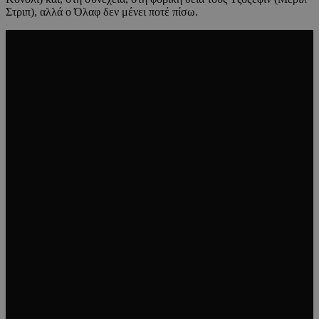
Στριπ), αλλά ο Όλαφ δεν μένει ποτέ πίσω.