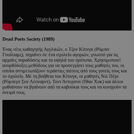
Dead Poets Society (1989)
Ένας νέος καθηγητής Αγγλικών, ο Τζον Κίτινγκ (Ρόμπιν
Γουίλιαμς), πηγαίνει σε ένα σχολείο αγοριών, γνωστό για τις
αρχαίες παραδόσεις και τα υψηλά του πρότυπα. Χρησιμοποιεί
ανορθόδοξες μεθόδους για να προσεγγίσει τους μαθητές του, οι
οποίοι αντιμετωπίζουν τεράστιες πιέσεις από τους γονείς τους και
το σχολείο. Με τη βοήθεια του Κίτινγκ, οι μαθητές Νιλ Πέρι
(Ρόμπερτ Σον Λέοναρντ), Τοντ Άντερσον (Ίθαν Χοκ) και άλλοι
μαθαίνουν να βγαίνουν από τα καβούκια τους και να κυνηγούν τα
όνειρά τους.