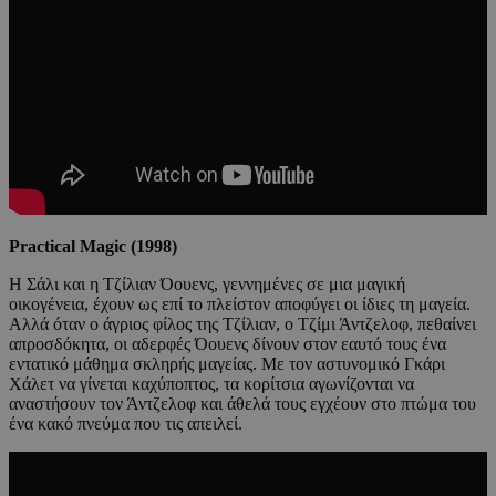
Practical Magic (1998)
Η Σάλι και η Τζίλιαν Όουενς, γεννημένες σε μια μαγική
οικογένεια, έχουν ως επί το πλείστον αποφύγει οι ίδιες τη μαγεία.
Αλλά όταν ο άγριος φίλος της Τζίλιαν, ο Τζίμι Άντζελοφ, πεθαίνει
απροσδόκητα, οι αδερφές Όουενς δίνουν στον εαυτό τους ένα
εντατικό μάθημα σκληρής μαγείας. Με τον αστυνομικό Γκάρι
Χάλετ να γίνεται καχύποπτος, τα κορίτσια αγωνίζονται να
αναστήσουν τον Άντζελοφ και άθελά τους εγχέουν στο πτώμα του
ένα κακό πνεύμα που τις απειλεί.