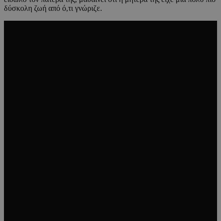
δύσκολη ζωή από ό,τι γνώριζε.