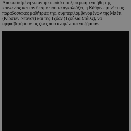
Αποφασισμένη να αντιμετωπίσει τα ξεπερασμένα ήθη της
κοινωνίας και τον θεσμό που τα αγκαλιάζει, η Κάθριν εμπνέει τις
παραδοσιακές μαθήτριές της, συμπεριλαμβανομένων της Μπέτι
(Κίρστεν Ντανστ) και της Τζόαν (Τζούλια Στάιλς), να
αμφισβητήσουν τις ζωές που αναμένεται να ζήσουν.