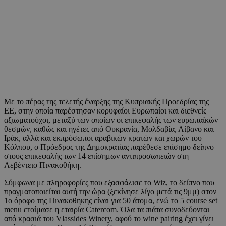
Με το πέρας της τελετής έναρξης της Κυπριακής Προεδρίας της
ΕΕ, στην οποία παρέστησαν κορυφαίοι Ευρωπαίοι και διεθνείς
αξιωματούχοι, μεταξύ των οποίων οι επικεφαλής των ευρωπαϊκών
θεσμών, καθώς και ηγέτες από Ουκρανία, Μολδαβία, Λίβανο και
Ιράκ, αλλά και εκπρόσωποι αραβικών κρατών και χωρών του
Κόλπου, ο Πρόεδρος της Δημοκρατίας παρέθεσε επίσημο δείπνο
στους επικεφαλής των 14 επίσημων αντιπροσωπειών στη
Λεβέντειο Πινακοθήκη.
Σύμφωνα με πληροφορίες που εξασφάλισε το Wiz, το δείπνο που
πραγματοποιείται αυτή την ώρα (ξεκίνησε λίγο μετά τις 9μμ) στον
1ο όροφο της Πινακοθηκης είναι για 50 άτομα, ενώ το 5 course set
menu ετοίμασε η εταιρία Catercom. Όλα τα πιάτα συνοδεύονται
από κρασιά του Vlassides Winery, αφού το wine pairing έχει γίνει