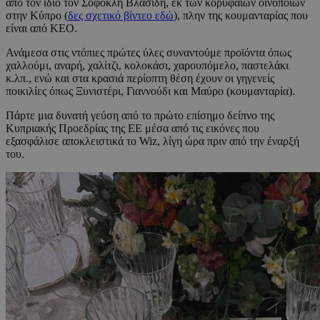
από τον ίδιο τον Σοφοκλή Βλασίδη, εκ των κορυφαίων οινοποιών
στην Κύπρο (
δες σχετικό βίντεο εδώ
), πλην της κουμανταρίας που
είναι από ΚΕΟ.
Ανάμεσα στις ντόπιες πρώτες ύλες συναντούμε προϊόντα όπως
χαλλούμι, αναρή, χαλίτζι, κολοκάσι, χαρουπόμελο, παστελάκι
κ.λπ., ενώ και στα κρασιά περίοπτη θέση έχουν οι γηγενείς
ποικιλίες όπως Ξυνιστέρι, Γιαννούδι και Μαύρο (κουμανταρία).
Πάρτε μια δυνατή γεύση από το πρώτο επίσημο δείπνο της
Κυπριακής Προεδρίας της ΕΕ μέσα από τις εικόνες που
εξασφάλισε αποκλειστικά το Wiz, λίγη ώρα πριν από την έναρξή
του.