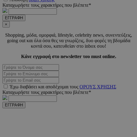
Καταχωρήστε τους χαρακτήρες που βλέπετε*
ΕΓΓΡΑΦΗ
×
Shopping, µόδα, οµορφιά, lifestyle, celebrity news, συνεντεύξεις,
PHPSESSID
συνεδ
going out και όλα όσα θες να γνωρίζεις, δυο φορές τη βδοµάδα
PHP.net
m.must.com.cy
κοντά σου, κατευθείαν στο inbox σου!
Κάνε εγγραφή στο newsletter του must online.
Έχω διαβάσει και αποδέχοµαι τους
ΟΡΟΥΣ ΧΡΗΣΗΣ
Καταχωρήστε τους χαρακτήρες που βλέπετε*
ΕΓΓΡΑΦΗ
VISITOR_PRIVACY_METADATA
5 μήνε
YouTube
εβδομ
.youtube.com