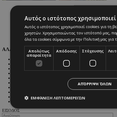
Αυτός ο ιστότοπος χρησιμοποιεί 
Αυτός ο ιστότοπος χρησιμοποιεί cookies για τη β
χρηστών. Χρησιμοποιώντας τον ιστότοπό μας, πα
όλα τα cookies σύμφωνα με την Πολιτική μας για τ
ΑΛΛΕΣ ΚΑΤΗΓΟΡΙΕΣ
Απολύτως
Απόδοσης
Στόχευσης
Λει
απαραίτητα
FASHION
PEOPLE
BEAUTY
COVER STORY
CULTURE
BLOGS
ΑΠΌΡΡΙΨΗ ΌΛΩΝ
MAGAZINE
WKND BY MUST
ASTROLOGY
ΕΜΦΆΝΙΣΗ ΛΕΠΤΟΜΕΡΕΙΏΝ
ΓΕΝΙΚΕΣ ΠΛΗΡΟΦΟΡΙΕΣ
ΕΙΣΟΔΟΣ