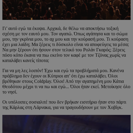
Γι’ αυτό εγώ τα έκοψα. Αρχικά, δε θέλω να αποκτήσω τοξική
σχέση με τον εαυτό μου. Τον αγαπώ. Όπως αγάπησα και το σώμα
μου, την γκρίνια μου, το αχ μου και την κούρασή μου. Τι κούραση
έχει μια λαίδη; Μα ξέρεις τι δύσκολο είναι να αποφεύγεις τα μέσα;
Να μην ξέρουν ότι ήσουν στον τελικό του Ρολάν Γκαρός; Ξέρεις
πόσο κόπο έκανα να πιω εκείνο τον καφέ με τον Τζόνας χωρίς να
καταλάβει κανείς τίποτα;
Για να μη λες λοιπόν! Έχω και εγώ τα προβλήματά μου. Κανένα
πρόβλημα δεν έχουν οι Κύπριοι απ’ ότι έχω καταλάβει. Όλοι
βρέθηκαν στους Coldplay. Όλοι! Από την αγαπημένη μου Κάτια
Θεοδότου μέχρι τι να πω και εγώ... Όλοι ήταν εκεί. Μετοίκησε όλο
το νησί.
Οι υπόλοιπες σοσιαλιτέ που δεν βρήκαν εισιτήριο ήταν στο πάρτι
της Κάρλας στη Λάρνακα, για να τραγουδήσουν με τον Χοβίγκ.