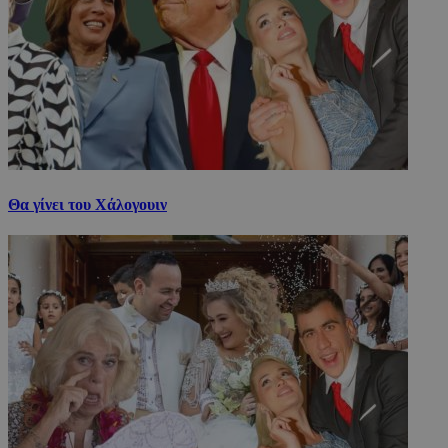
Θα γίνει του Χάλογουιν