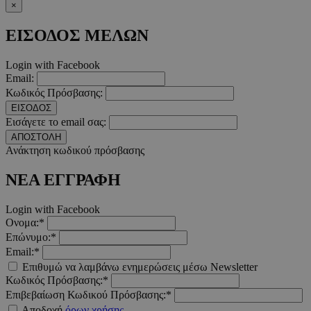
×
ΕΙΣΟΔΟΣ ΜΕΛΩΝ
LangCookie
www.must.com.cy
1 εβδομ
Login with Facebook
μέρ
Email:
Κωδικός Πρόσβασης:
CookieScriptConsent
4 εβδο
CookieScript
ΕΙΣΟΔΟΣ
2 μέ
www.must.com.cy
Εισάγετε το email σας:
ΑΠΟΣΤΟΛΗ
Ανάκτηση κωδικού πρόσβασης
ΝΕΑ ΕΓΓΡΑΦΗ
_scc_session
.entelia-
19 λεπτ
adserver.com
δευτερό
Login with Facebook
Ονομα:*
Επώνυμο:*
PHPSESSID
συνεδ
PHP.net
Email:*
www.must.com.cy
Επιθυμώ να λαμβάνω ενημερώσεις μέσω Newsletter
Κωδικός Πρόσβασης:*
Επιβεβαίωση Κωδικού Πρόσβασης:*
Αποδοχή
όρων χρήσης