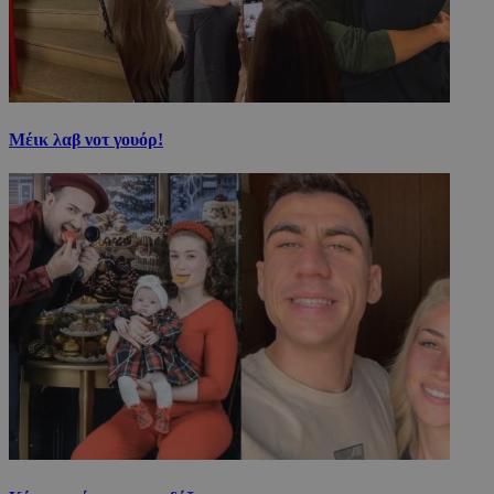
Μέικ λαβ νοτ γουόρ!