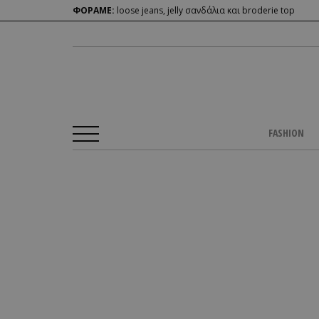
ΦΟΡΑΜΕ:
loose jeans, jelly σανδάλια και broderie top
FASHION
Αρχική Σελίδα
/
BEAUTY