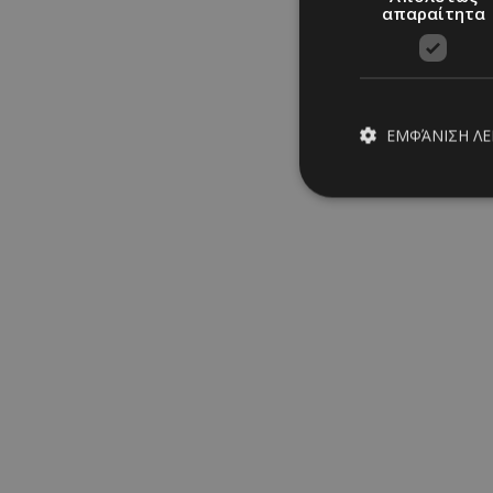
απαραίτητα
ΕΜΦΆΝΙΣΗ Λ
Απολύτω
Τα απολύτως απαραίτ
διαχείριση λογαρια
Ονοματεπώνυμο
PinToTopCookie
__cf_bm