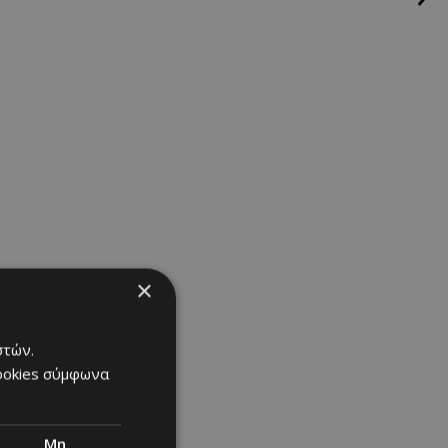
×
στών.
cookies σύμφωνα
Μη