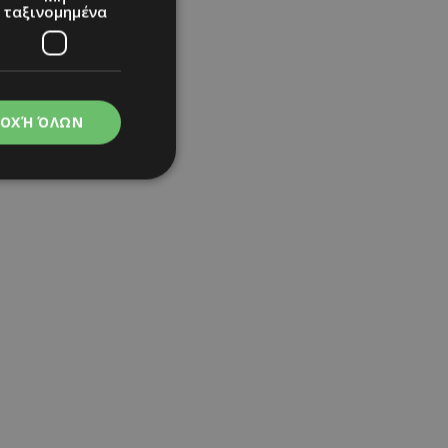
ταξινομημένα
ΟΧΉ ΌΛΩΝ
νομημένα
στη και τη
τητα cookies.
apping δηλαδή να
ημέρα στον χρήστη
ιες όπως είναι το
up και push down
ι για τη διάκριση
Αυτό είναι