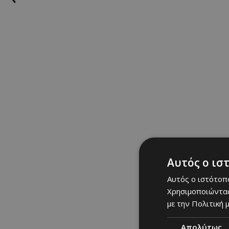
Extra Tip:
Δοκίμασε έ
Βοηθούν στη βελτίωσ
Αυτός ο ισ
Αυτός ο ιστότοπο
Χρησιμοποιώντας
με την Πολιτική μ
Απολύτως