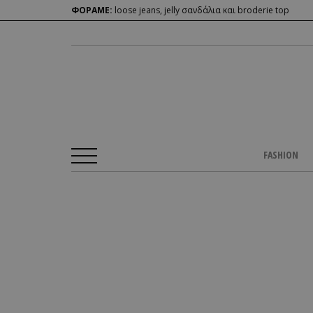
ΦΟΡΑΜΕ:
loose jeans, jelly σανδάλια και broderie top
FASHION
Αρχική Σελίδα
/
BEAUTY