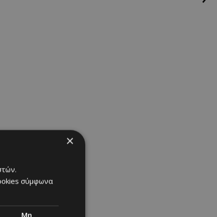
 πρόσωπό σου.
ση χαλάρωσης.
×
στών.
cookies σύμφωνα
Μη