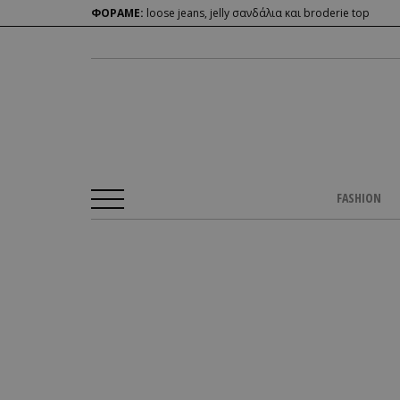
ΦΟΡΑΜΕ:
loose jeans, jelly σανδάλια και broderie top
FASHION
Αρχική Σελίδα
/
BEAUTY