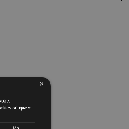
×
στών.
cookies σύμφωνα
Μη