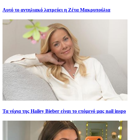
Αυτό το αντηλιακό λατρεύει η Ζέτα Μακρυπούλια
Τα νύχια της Hailey Bieber είναι το επόμενό μας nail inspo