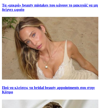
Τα «μικρά» beauty mistakes που κάνουν το μακιγιάζ να μη
δείχνει ωραίο
Πού να κλείσεις τα bridal beauty appointments σου στην
Κύπρο