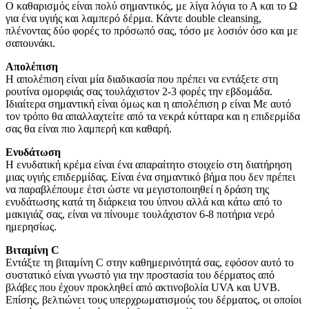
O καθαρισμός είναι πολύ σημαντικός, με λίγα λόγια το Α και το Ω
για ένα υγιής και λαμπερό δέρμα. Κάντε double cleansing,
πλένοντας δύο φορές το πρόσωπό σας, τόσο με λοσιόν όσο και με
σαπουνάκι.
Απολέπιση
Η απολέπιση είναι μία διαδικασία που πρέπει να εντάξετε στη
ρουτίνα ομορφιάς σας τουλάχιστον 2-3 φορές την εβδομάδα.
Ιδιαίτερα σημαντική είναι όμως και η απολέπιση ρ είναι Με αυτό
τον τρόπο θα απαλλαχτείτε από τα νεκρά κύτταρα και η επιδερμίδα
σας θα είναι πιο λαμπερή και καθαρή.
Ενυδάτωση
H ενυδατική κρέμα είναι ένα απαραίτητο στοιχείο στη διατήρηση
μιας υγιής επιδερμίδας. Είναι ένα σημαντικό βήμα που δεν πρέπει
να παραβλέπουμε έτσι ώστε να μεγιστοποιηθεί η δράση της
ενυδάτωσης κατά τη διάρκεια του ύπνου αλλά και κάτω από το
μακιγιάζ σας, είναι να πίνουμε τουλάχιστον 6-8 ποτήρια νερό
ημερησίως.
Βιταμίνη
C
Εντάξτε τη βιταμίνη C στην καθημερινότητά σας, εφόσον αυτό το
συστατικό είναι γνωστό για την προστασία του δέρματος από
βλάβες που έχουν προκληθεί από ακτινοβολία UVA και UVB.
Επίσης, βελτιώνει τους υπερχρωματισμούς του δέρματος, οι οποίοι