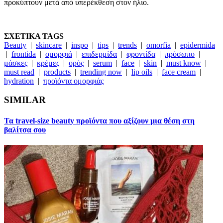
προκύπτουν μετά από υπερέκθεση στον ήλιο.
ΣΧΕΤΙΚΑ TAGS
Beauty
|
skincare
|
inspo
|
tips
|
trends
|
omorfia
|
epidermida
|
frontida
|
ομορφιά
|
επιδερμίδα
|
φροντίδα
|
πρόσωπο
|
μάσκες
|
κρέμες
|
ορός
|
serum
|
face
|
skin
|
must know
|
must read
|
products
|
trending now
|
lip oils
|
face cream
|
hydration
|
προϊόντα ομορφιάς
SIMILAR
Τα travel-size beauty προϊόντα που αξίζουν μια θέση στη
βαλίτσα σου