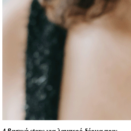
4 βασικά steps για λαμπερό δέρμα πριν