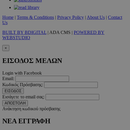
Τα απολύτως απαραίτητα cookies επιτρέπουν βασικές λειτουργ
χρήστη και τη διαχείριση λογαριασμού. Ο ιστότοπος δεν μπορε
Home
|
Terms & Conditions
|
Privacy Policy
|
About Us
|
Contact
απολύτως απαραίτητα cookies.
Us
Προμηθευτής
/
Ονοματεπώνυμο
Λήξ
BUILT BY BDIGITAL
| ADA CMS |
POWERED BY
Πεδίο
WEBSTUDIO
PinToTopCookie
www.must.com.cy
12 ώ
×
ΕΙΣΟΔΟΣ ΜΕΛΩΝ
Login with Facebook
__cf_bm
29 λεπτ
Cloudflare Inc.
Email:
δευτερό
.twitter.com
Κωδικός Πρόσβασης:
ΕΙΣΟΔΟΣ
Google Privacy Polic
Εισάγετε το email σας:
ΑΠΟΣΤΟΛΗ
Ανάκτηση κωδικού πρόσβασης
__cf_bm
29 λεπτ
Cloudflare Inc.
δευτερό
.pexels.com
ΝΕΑ ΕΓΓΡΑΦΗ