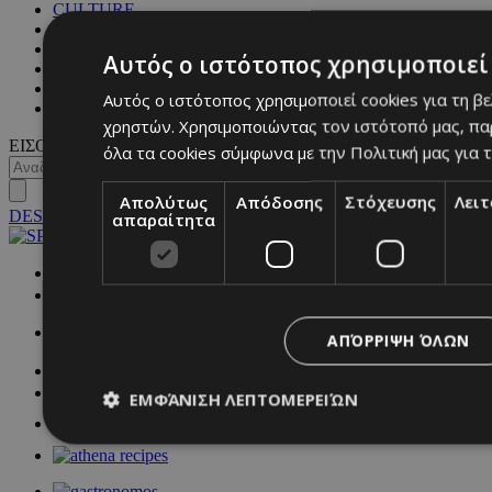
CULTURE
BLOGS
MAGAZINE
Αυτός ο ιστότοπος χρησιμοποιεί 
WKND BY MUST
ASTROLOGY
Αυτός ο ιστότοπος χρησιμοποιεί cookies για τη β
ΓΕΝΙΚΕΣ ΠΛΗΡΟΦΟΡΙΕΣ
χρηστών. Χρησιμοποιώντας τον ιστότοπό μας, πα
ΕΙΣΟΔΟΣ
όλα τα cookies σύμφωνα με την Πολιτική μας για τ
Απολύτως
Απόδοσης
Στόχευσης
Λει
DESKTOP
απαραίτητα
NETWORK:
ΑΠΌΡΡΙΨΗ ΌΛΩΝ
ΕΜΦΆΝΙΣΗ ΛΕΠΤΟΜΕΡΕΙΏΝ
Απολύτως απαραίτητα
Απόδοσης
Στόχευσης
Λ