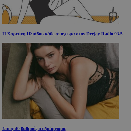
Η Χαριτίνη Ηλιάδου κάθε απόγευμα στον Deejay Radio 93.5
Στους 40 βαθμούς ο υδράργυρος