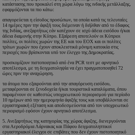
κατάστασης που προκαλεί στη χώρα λόγω της ινδικής μετάλλαξης,
εφαρμόζονται τα πιο κάτω:
απαγορεύεται η είσοδος προσώπων, τα οποία κατά τις τελευταίες
14 ημέρες πριν την άφιξή τους διέμειναν ή διήλθαν από το έδαφος
της Ινδίας, ανεξαρτήτως εάν κατέχουν σε ισχύ άδεια εισόδου ή/και
άδεια διαμονής στην Κύπρο. Εξαίρεση αποτελούν οι Κύπριοι
πολίτες, οι πολίτες χωρών της ΕΕ και του ΕΟΧ και οι πολίτες
τρίτων χωρών που έχουν αποκλειστικά μόνιμη κατοικία στις
περιοχές που βρίσκονται υπό τον έλεγχο της Δημοκρατίας.
προσκομίζουν πιστοποιητικό από ένα PCR τεστ με αρνητικό
αποτέλεσμα, με τη δειγματοληψία να έχει πραγματοποιηθεί 72
ώρες πριν την αναχώρηση.
τα άτομα που εξαιρούνται από την απαγόρευση εισόδου,
μεταφέρονται σε ξενοδοχεία ή/και τουριστικά καταλύματα, όπου
παραμένουν σε καθεστώς υποχρεωτικού περιορισμού για περίοδο
10 ημέρων από την ημερομηνία άφιξής τους και υποβάλλονται σε
εργαστηριακή εξέταση και αποδεσμεύονται από τον υποχρεωτικό
περιορισμό εφόσον έχουν αρνητικό αποτέλεσμα.
5. Ανεξαρτήτως της κατηγορίας της χώρας άφιξης, διενεργούνται
στα Αεροδρόμια Λάρνακας και Πάφου δειγματοληπτικοί
εργαστηριακοί έλεγχοι σε επιβάτες που δεν έχουν πιστοποιητικό