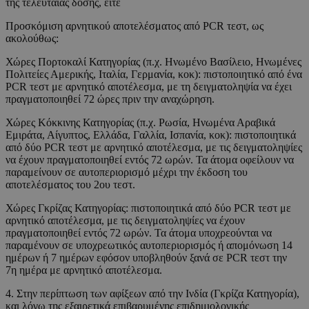
της τελευταίας δόσης, είτε
Προσκόμιση αρνητικού αποτελέσματος από PCR τεστ, ως
ακολούθως:
Χώρες Πορτοκαλί Κατηγορίας (π.χ. Ηνωμένο Βασίλειο, Ηνωμένες
Πολιτείες Αμερικής, Ιταλία, Γερμανία, κοκ): πιστοποιητικό από ένα
PCR τεστ με αρνητικό αποτέλεσμα, με τη δειγματοληψία να έχει
πραγματοποιηθεί 72 ώρες πριν την αναχώρηση.
Χώρες Κόκκινης Κατηγορίας (π.χ. Ρωσία, Ηνωμένα Αραβικά
Εμιράτα, Αίγυπτος, Ελλάδα, Γαλλία, Ισπανία, κοκ): πιστοποιητικά
από δύο PCR τεστ με αρνητικό αποτέλεσμα, με τις δειγματοληψίες
να έχουν πραγματοποιηθεί εντός 72 ωρών. Τα άτομα οφείλουν να
παραμείνουν σε αυτοπεριορισμό μέχρι την έκδοση του
αποτελέσματος του 2
ου
τεστ.
Χώρες Γκρίζας Κατηγορίας: πιστοποιητικά από δύο PCR τεστ με
αρνητικό αποτέλεσμα, με τις δειγματοληψίες να έχουν
πραγματοποιηθεί εντός 72 ωρών. Τα άτομα υποχρεούνται να
παραμένουν σε υποχρεωτικός αυτοπεριορισμός ή απομόνωση 14
ημέρων ή 7 ημέρων εφόσον υποβληθούν ξανά σε PCR τεστ την
7
η
ημέρα με αρνητικό αποτέλεσμα.
4. Στην περίπτωση των αφίξεων από την Ινδία (Γκρίζα Κατηγορία),
και λόγω της εξαιρετικά επιβαρυμένης επιδημιολογικής