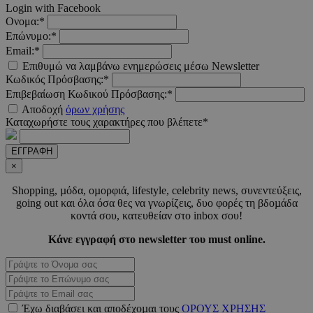
Login with Facebook
Ονομα:*
Επώνυμο:*
Email:*
LangCookie
www.must.com.cy
1 εβδομ
μέρ
Επιθυμώ να λαμβάνω ενημερώσεις μέσω Newsletter
Κωδικός Πρόσβασης:*
CookieScriptConsent
4 εβδο
CookieScript
Επιβεβαίωση Κωδικού Πρόσβασης:*
2 μέ
www.must.com.cy
Αποδοχή
όρων χρήσης
Καταχωρήστε τους χαρακτήρες που βλέπετε*
ΕΓΓΡΑΦΗ
×
_scc_session
.entelia-
19 λεπτ
Shopping, µόδα, οµορφιά, lifestyle, celebrity news, συνεντεύξεις,
adserver.com
δευτερό
going out και όλα όσα θες να γνωρίζεις, δυο φορές τη βδοµάδα
κοντά σου, κατευθείαν στο inbox σου!
Κάνε εγγραφή στο newsletter του must online.
PHPSESSID
συνεδ
PHP.net
www.must.com.cy
Έχω διαβάσει και αποδέχοµαι τους
ΟΡΟΥΣ ΧΡΗΣΗΣ