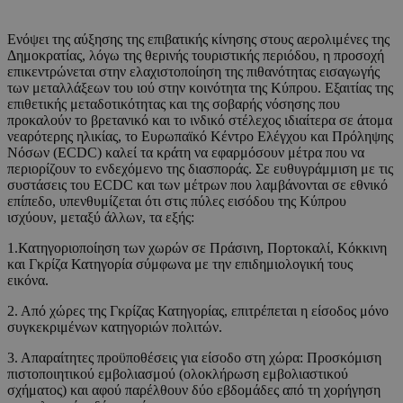
Ενόψει της αύξησης της επιβατικής κίνησης στους αερολιμένες της
Δημοκρατίας, λόγω της θερινής τουριστικής περιόδου, η προσοχή
επικεντρώνεται στην ελαχιστοποίηση της πιθανότητας εισαγωγής
των μεταλλάξεων του ιού στην κοινότητα της Κύπρου. Εξαιτίας της
επιθετικής μεταδοτικότητας και της σοβαρής νόσησης που
προκαλούν το βρετανικό και το ινδικό στέλεχος ιδιαίτερα σε άτομα
νεαρότερης ηλικίας, το Ευρωπαϊκό Κέντρο Ελέγχου και Πρόληψης
Νόσων (ECDC) καλεί τα κράτη να εφαρμόσουν μέτρα που να
περιορίζουν το ενδεχόμενο της διασποράς. Σε ευθυγράμμιση με τις
συστάσεις του ECDC και των μέτρων που λαμβάνονται σε εθνικό
επίπεδο, υπενθυμίζεται ότι στις πύλες εισόδου της Κύπρου
ισχύουν, μεταξύ άλλων, τα εξής:
1.Κατηγοριοποίηση των χωρών σε Πράσινη, Πορτοκαλί, Κόκκινη
και Γκρίζα Κατηγορία σύμφωνα με την επιδημιολογική τους
εικόνα.
2. Από χώρες της Γκρίζας Κατηγορίας, επιτρέπεται η είσοδος μόνο
συγκεκριμένων κατηγοριών πολιτών.
3. Απαραίτητες προϋποθέσεις για είσοδο στη χώρα: Προσκόμιση
πιστοποιητικού εμβολιασμού (ολοκλήρωση εμβολιαστικού
σχήματος) και αφού παρέλθουν δύο εβδομάδες από τη χορήγηση