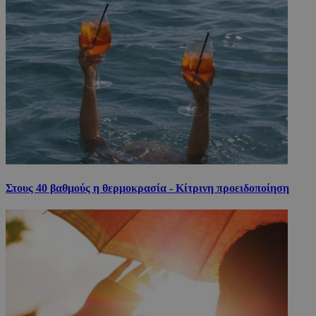
Στους 40 βαθμούς η θερμοκρασία - Κίτρινη προειδοποίηση