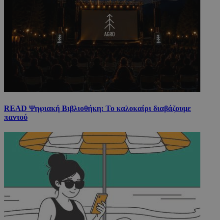
READ Ψηφιακή Βιβλιοθήκη: Το καλοκαίρι διαβάζουμε
παντού