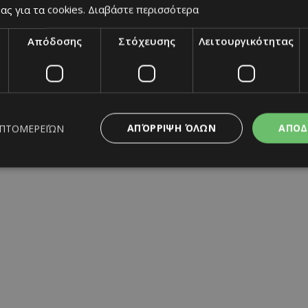
ας για τα cookies.
Διαβάστε περισσότερα
Απόδοσης
Στόχευσης
Λειτουργικότητας
Home
|
Terms & Conditions
|
Privacy Policy
|
About Us
|
Cont
BUILT BY BDIGITAL
| ADA CMS |
POWERED BY WEBSTUDIO
ΑΠΌΡΡΙΨΗ ΌΛΩΝ
ΑΠΟΔ
ΕΠΤΟΜΕΡΕΙΏΝ
ς απαραίτητα
Απόδοσης
Στόχευσης
Λειτουργικότητας
Μη ταξι
ητα cookies επιτρέπουν βασικές λειτουργίες του ιστότοπου, όπως τη σύνδεση χρή
σμού. Ο ιστότοπος δεν μπορεί να χρησιμοποιηθεί σωστά χωρίς τα απολύτως απαραί
Προμηθευτής
/
Λήξη
Περιγραφή
Πεδίο
www.must.com.cy
12 ώρες
Χρησιμοποιείται για σκοπούς C
εμφανίζει μόνο μια φορά την 
διάφορες διαφημιστικές ενέργε