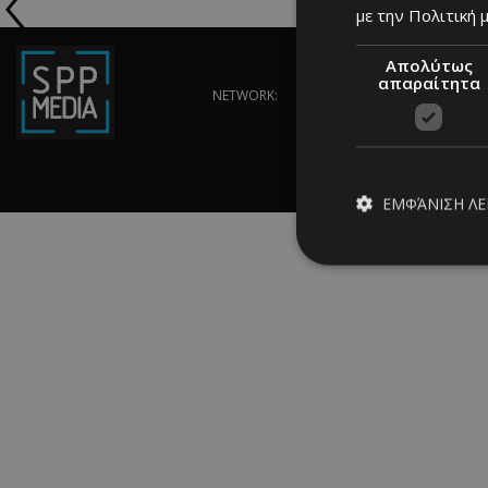
με την Πολιτική μ
Απολύτως
απαραίτητα
NETWORK:
ΕΜΦΆΝΙΣΗ Λ
Απολύτω
Τα απολύτως απαραίτ
διαχείριση λογαρια
Ονοματεπώνυμο
PinToTopCookie