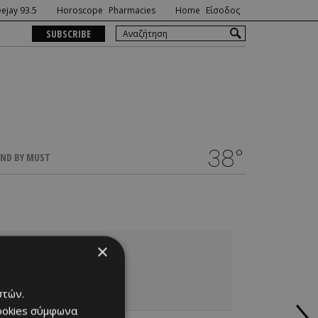
ejay 93.5
Horoscope
Pharmacies
Home
Είσοδος
SUBSCRIBE
38°
ND BY MUST
×
ναζητώντας
riz ahmed
.
στών.
cookies σύμφωνα