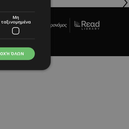
Μη
ταξινομημένα
act Us
ΟΧΉ ΌΛΩΝ
νομημένα
στη και τη
τητα cookies.
apping δηλαδή να
ημέρα στον χρήστη
ιες όπως είναι το