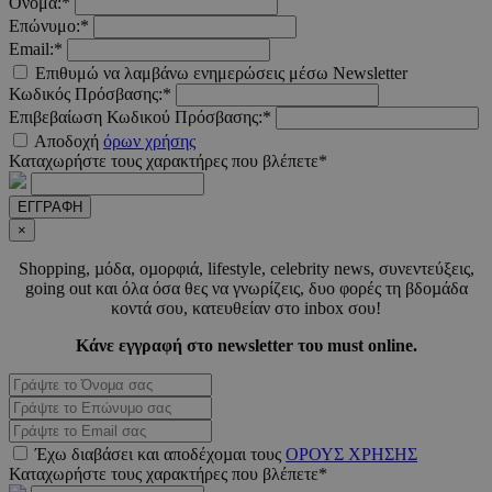
Ονομα:*
Επώνυμο:*
Email:*
Επιθυμώ να λαμβάνω ενημερώσεις μέσω Newsletter
Κωδικός Πρόσβασης:*
Επιβεβαίωση Κωδικού Πρόσβασης:*
Αποδοχή
όρων χρήσης
Καταχωρήστε τους χαρακτήρες που βλέπετε*
ΕΓΓΡΑΦΗ
×
__cf_bm
29 λεπτά 5
Cloudflare Inc.
δευτερόλε
.twitter.com
Shopping, µόδα, οµορφιά, lifestyle, celebrity news, συνεντεύξεις,
going out και όλα όσα θες να γνωρίζεις, δυο φορές τη βδοµάδα
κοντά σου, κατευθείαν στο inbox σου!
Google
Privacy Policy
Κάνε εγγραφή στο newsletter του must online.
Έχω διαβάσει και αποδέχοµαι τους
ΟΡΟΥΣ ΧΡΗΣΗΣ
Καταχωρήστε τους χαρακτήρες που βλέπετε*
__cf_bm
29 λεπτά 5
Cloudflare Inc.