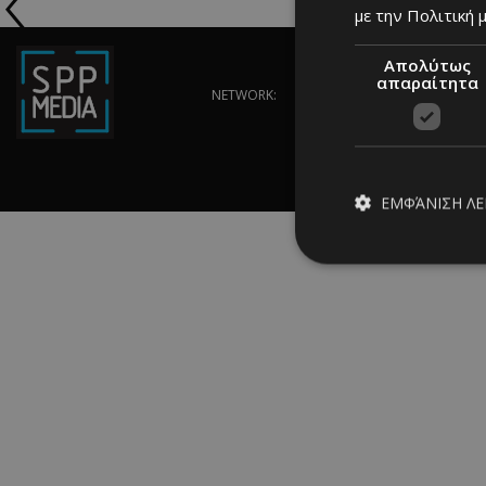
με την Πολιτική μ
Απολύτως
απαραίτητα
NETWORK:
ΕΜΦΆΝΙΣΗ Λ
Απολύτω
Τα απολύτως απαραίτ
διαχείριση λογαρια
Ονοματεπώνυμο
PinToTopCookie