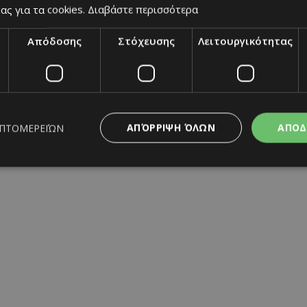
ας για τα cookies.
Διαβάστε περισσότερα
Απόδοσης
Στόχευσης
Λειτουργικότητας
Home
|
Terms & Conditions
|
Privacy Policy
|
About Us
|
Cont
BUILT BY BDIGITAL
| ADA CMS |
POWERED BY WEBSTUDIO
ΑΠΌΡΡΙΨΗ ΌΛΩΝ
ΑΠΟΔ
ΕΠΤΟΜΕΡΕΙΏΝ
ς απαραίτητα
Απόδοσης
Στόχευσης
Λειτουργικότητας
Μη ταξι
ητα cookies επιτρέπουν βασικές λειτουργίες του ιστότοπου, όπως τη σύνδεση χρή
σμού. Ο ιστότοπος δεν μπορεί να χρησιμοποιηθεί σωστά χωρίς τα απολύτως απαραί
Προμηθευτής
/
Λήξη
Περιγραφή
Πεδίο
www.must.com.cy
12 ώρες
Χρησιμοποιείται για σκοπούς C
εμφανίζει μόνο μια φορά την 
διάφορες διαφημιστικές ενέργε