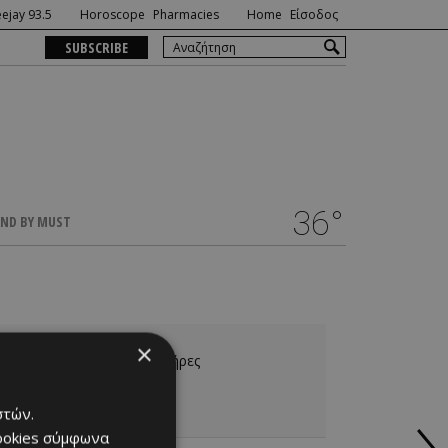
ejay 93.5
Horoscope
Pharmacies
Home
Είσοδος
SUBSCRIBE
36°
ND BY MUST
×
ίναι τουλάχιστον 3 χαρακτήρες
στών.
cookies σύμφωνα