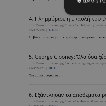
ΕΜΦΆΝΙΣΗ Λ
4.
Πλημμύρισε η έπαυλή του D
Απολύτω
https://www.must.com.cy/gr/people/celebs/plimmyrise-i-epa
18/07/2024
|
CELEBS
Τα απολύτως απαραίτ
Το βίντεο που ανάρτησε ο ράπερ στον προσωπικό του
διαχείριση λογαρια
Ονοματεπώνυμο
PinToTopCookie
5.
George Clooney: Όλα όσα ξέ
https://www.must.com.cy/gr/culture/deco/george-clooney-ol
29/09/2023
|
DECO
__cf_bm
Όλες οι λεπτομέρειες ...
6.
Εξάντλησαν τα αποθέματα ροζ
__cf_bm
https://www.must.com.cy/gr/people/celebs/exantlisan-ta-apo