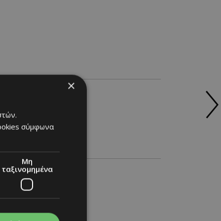
×
στών.
cookies σύμφωνα
Μη
ταξινομημένα