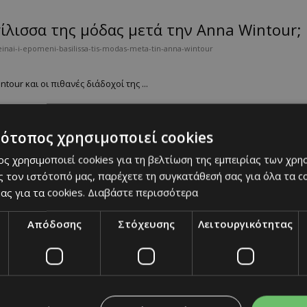
σίλισσα της μόδας μετά την Anna Wintour;
inai-i-epomeni-basilissa-tis-modas-meta-tin-anna-wintour
ur και οι πιθανές διάδοχοί της ...
τότοπος χρησιμοποιεί cookies
της ανθοσύνθεσης
ς χρησιμοποιεί cookies για τη βελτίωση της εμπειρίας των χρη
iaponiki-texni-tis-anthosynthesis
 τον ιστότοπό μας, παρέχετε τη συγκατάθεσή σας για όλα τα 
ας για τα cookies.
Διαβάστε περισσότερα
ια, το ικεμπάνα παραμένει μια πολύτιμη παράδοση στην Ιαπωνία....
Απόδοσης
Στόχευσης
Λειτουργικότητας
όλεις του μέλλοντος;
n-arage-oi-poleis-toy-mellontos
ριβάλλον. ...