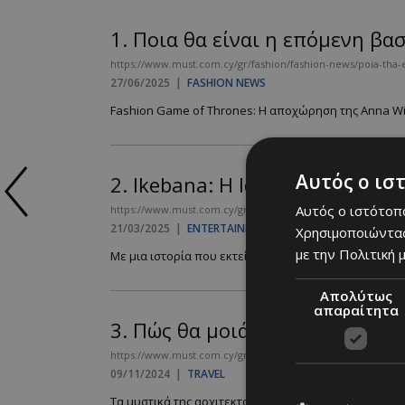
1.
Ποια θα είναι η επόμενη βα
https://www.must.com.cy/gr/fashion/fashion-news/poia-tha-e
27/06/2025
|
FASHION NEWS
Fashion Game of Thrones: Η αποχώρηση της Anna Winto
Αυτός ο ισ
2.
Ikebana: Η Ιαπωνική τέχνη 
Αυτός ο ιστότοπο
https://www.must.com.cy/gr/culture/entertainment/ikebana-i-
21/03/2025
|
ENTERTAINMENT
Χρησιμοποιώντας
με την Πολιτική μ
Με μια ιστορία που εκτείνεται σε πάνω από 600 χρόν
Απολύτως
απαραίτητα
3.
Πώς θα μοιάζουν άραγε οι π
https://www.must.com.cy/gr/culture/travel/pws-tha-moiazoy
09/11/2024
|
TRAVEL
Τα μυστικά της αρχιτεκτονικής που προστατεύει το πε