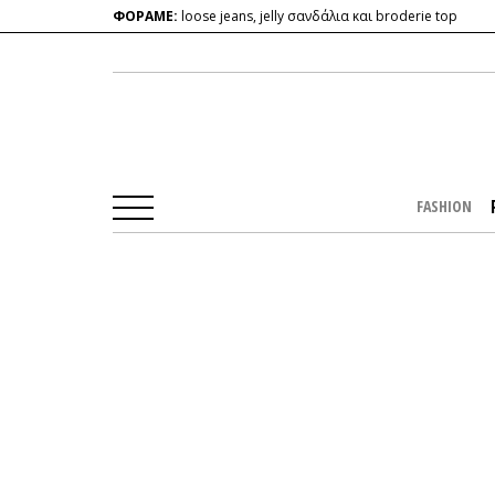
ΦΟΡΑΜΕ:
loose jeans, jelly σανδάλια και broderie top
FASHION
Αρχική Σελίδα
/
PEOPLE