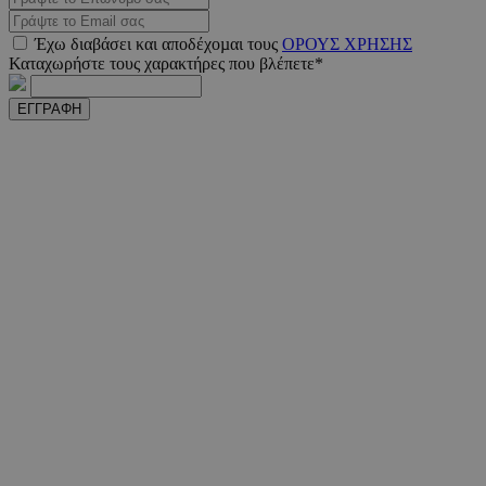
_scc_session
.entelia-
19 λεπτ
Έχω διαβάσει και αποδέχοµαι τους
ΟΡΟΥΣ ΧΡΗΣΗΣ
adserver.com
δευτερό
Καταχωρήστε τους χαρακτήρες που βλέπετε*
ΕΓΓΡΑΦΗ
PHPSESSID
συνεδ
PHP.net
www.must.com.cy
PHPSESSID
συνεδ
PHP.net
m.must.com.cy