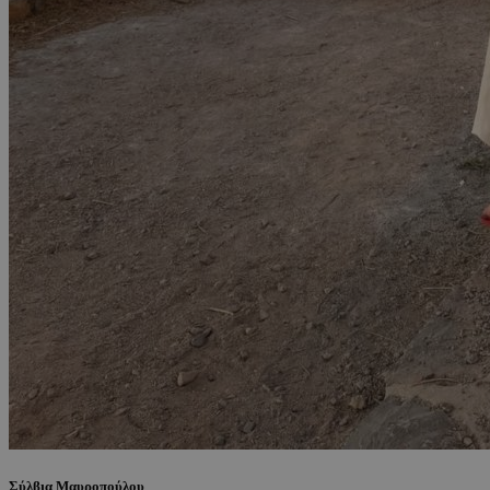
Σύλβια Μαυροπούλου