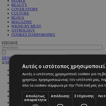
PEOPLE
BEAUTY
COVER STORY
CULTURE
BLOGS
MAGAZINE
WKND BY MUST
ASTROLOGY
ΓΕΝΙΚΕΣ ΠΛΗΡΟΦΟΡΙΕΣ
ΕΙΣΟΔΟΣ
DESKTOP
Αυτός ο ιστότοπος χρησιμοποιεί 
NETWORK:
Αυτός ο ιστότοπος χρησιμοποιεί cookies για τη β
χρηστών. Χρησιμοποιώντας τον ιστότοπό μας, πα
όλα τα cookies σύμφωνα με την Πολιτική μας για τ
Απολύτως
Απόδοσης
Στόχευσης
Λει
απαραίτητα