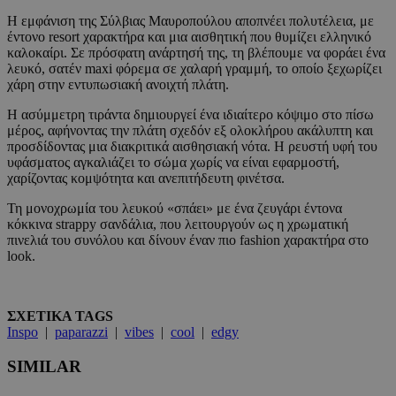
Η εμφάνιση της Σύλβιας Μαυροπούλου αποπνέει πολυτέλεια, με
έντονο resort χαρακτήρα και μια αισθητική που θυμίζει ελληνικό
καλοκαίρι. Σε πρόσφατη ανάρτησή της, τη βλέπουμε να φοράει ένα
λευκό, σατέν maxi φόρεμα σε χαλαρή γραμμή, το οποίο ξεχωρίζει
χάρη στην εντυπωσιακή ανοιχτή πλάτη.
Η ασύμμετρη τιράντα δημιουργεί ένα ιδιαίτερο κόψιμο στο πίσω
μέρος, αφήνοντας την πλάτη σχεδόν εξ ολοκλήρου ακάλυπτη και
προσδίδοντας μια διακριτικά αισθησιακή νότα. Η ρευστή υφή του
υφάσματος αγκαλιάζει το σώμα χωρίς να είναι εφαρμοστή,
χαρίζοντας κομψότητα και ανεπιτήδευτη φινέτσα.
Τη μονοχρωμία του λευκού «σπάει» με ένα ζευγάρι έντονα
κόκκινα strappy σανδάλια, που λειτουργούν ως η χρωματική
πινελιά του συνόλου και δίνουν έναν πιο fashion χαρακτήρα στο
look.
ΣΧΕΤΙΚΑ TAGS
Inspo
|
paparazzi
|
vibes
|
cool
|
edgy
SIMILAR