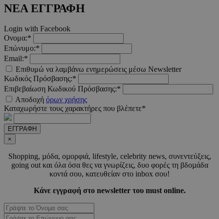
ΝΕΑ ΕΓΓΡΑΦΗ
__cf_bm
29 λεπτ
Cloudflare Inc.
δευτερό
.twitter.com
Login with Facebook
Ονομα:*
Επώνυμο:*
Google Privacy Polic
Email:*
Επιθυμώ να λαμβάνω ενημερώσεις μέσω Newsletter
Κωδικός Πρόσβασης:*
__cf_bm
29 λεπτ
Cloudflare Inc.
Επιβεβαίωση Κωδικού Πρόσβασης:*
δευτερό
.pexels.com
Αποδοχή
όρων χρήσης
Καταχωρήστε τους χαρακτήρες που βλέπετε*
ΕΓΓΡΑΦΗ
×
LangCookie
www.must.com.cy
1 εβδομ
μέρ
Shopping, µόδα, οµορφιά, lifestyle, celebrity news, συνεντεύξεις,
going out και όλα όσα θες να γνωρίζεις, δυο φορές τη βδοµάδα
CookieScriptConsent
4 εβδο
CookieScript
κοντά σου, κατευθείαν στο inbox σου!
2 μέ
www.must.com.cy
Κάνε εγγραφή στο newsletter του must online.