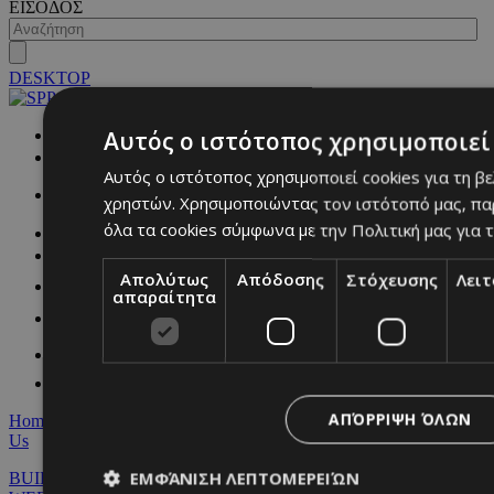
ΕΙΣΟΔΟΣ
DESKTOP
NETWORK:
Αυτός ο ιστότοπος χρησιμοποιεί 
Αυτός ο ιστότοπος χρησιμοποιεί cookies για τη β
χρηστών. Χρησιμοποιώντας τον ιστότοπό μας, πα
όλα τα cookies σύμφωνα με την Πολιτική μας για τ
Απολύτως
Απόδοσης
Στόχευσης
Λει
απαραίτητα
ΑΠΌΡΡΙΨΗ ΌΛΩΝ
Home
|
Terms & Conditions
|
Privacy Policy
|
About Us
|
Contact
Us
ΕΜΦΆΝΙΣΗ ΛΕΠΤΟΜΕΡΕΙΏΝ
BUILT BY BDIGITAL
| ADA CMS |
POWERED BY