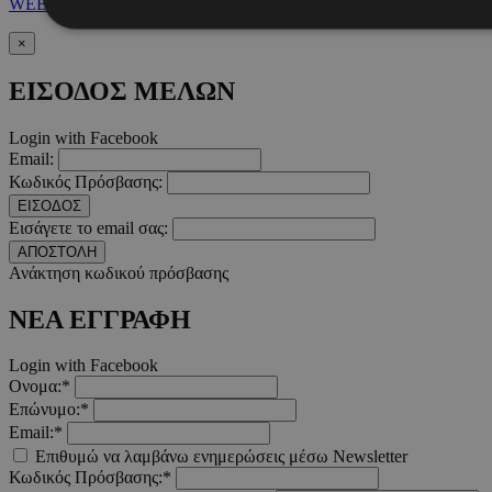
WEBSTUDIO
×
Απολύτως απαραίτητα
Απόδοσης
Στόχευσης
Λ
ΕΙΣΟΔΟΣ ΜΕΛΩΝ
Τα απολύτως απαραίτητα cookies επιτρέπουν βασικές λειτουργ
χρήστη και τη διαχείριση λογαριασμού. Ο ιστότοπος δεν μπορε
Login with Facebook
απολύτως απαραίτητα cookies.
Email:
Κωδικός Πρόσβασης:
Προμηθευτής
/
Ονοματεπώνυμο
Λήξ
Πεδίο
ΕΙΣΟΔΟΣ
Εισάγετε το email σας:
PinToTopCookie
www.must.com.cy
12 ώ
ΑΠΟΣΤΟΛΗ
Ανάκτηση κωδικού πρόσβασης
ΝΕΑ ΕΓΓΡΑΦΗ
Login with Facebook
__cf_bm
29 λεπτ
Cloudflare Inc.
Ονομα:*
δευτερό
.twitter.com
Επώνυμο:*
Email:*
Google Privacy Polic
Επιθυμώ να λαμβάνω ενημερώσεις μέσω Newsletter
Κωδικός Πρόσβασης:*