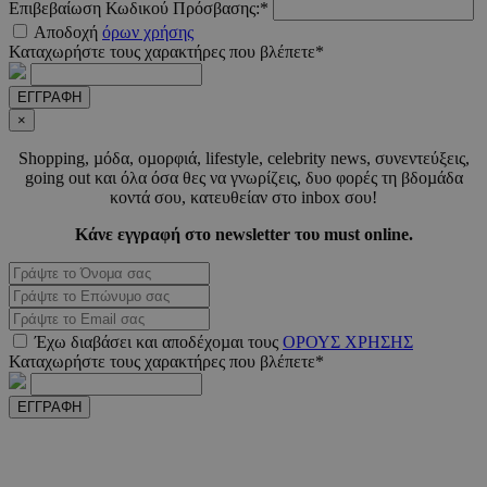
Επιβεβαίωση Κωδικού Πρόσβασης:*
__cf_bm
29 λεπτ
Cloudflare Inc.
Αποδοχή
όρων χρήσης
δευτερό
.pexels.com
Καταχωρήστε τους χαρακτήρες που βλέπετε*
ΕΓΓΡΑΦΗ
×
LangCookie
www.must.com.cy
1 εβδομ
Shopping, µόδα, οµορφιά, lifestyle, celebrity news, συνεντεύξεις,
μέρ
going out και όλα όσα θες να γνωρίζεις, δυο φορές τη βδοµάδα
κοντά σου, κατευθείαν στο inbox σου!
CookieScriptConsent
4 εβδο
CookieScript
2 μέ
Κάνε εγγραφή στο newsletter του must online.
www.must.com.cy
Έχω διαβάσει και αποδέχοµαι τους
ΟΡΟΥΣ ΧΡΗΣΗΣ
_scc_session
.entelia-
19 λεπτ
Καταχωρήστε τους χαρακτήρες που βλέπετε*
adserver.com
δευτερό
ΕΓΓΡΑΦΗ
PHPSESSID
συνεδ
PHP.net
www.must.com.cy