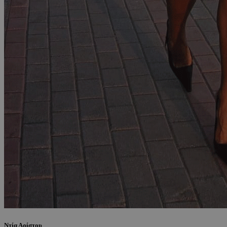
Ντία Αρίστου