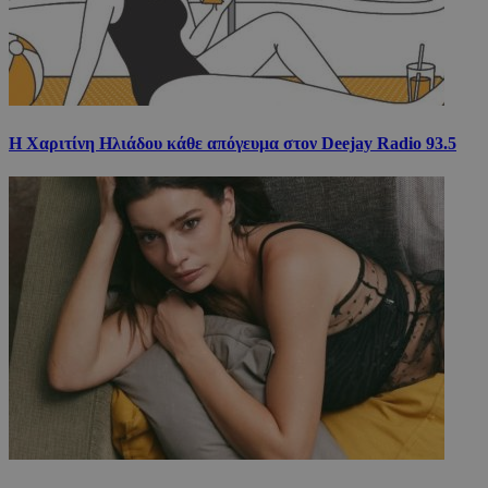
Η Χαριτίνη Ηλιάδου κάθε απόγευμα στον Deejay Radio 93.5