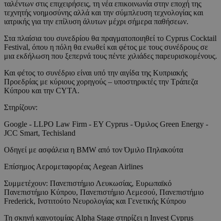
ταλέντων στις επιχειρήσεις, τη νέα επικοινωνία στην εποχή της
τεχνητής νοημοσύνης αλλά και την σύμπλευση τεχνολογίας και
ιατρικής για την επίλυση άλυτων μέχρι σήμερα παθήσεων.
Στα πλαίσια του συνεδρίου θα πραγματοποιηθεί το Cyprus Cocktail
Festival, όπου η πόλη θα ενωθεί και φέτος με τους συνέδρους σε
μια εκδήλωση που ξεπερνά τους πέντε χιλιάδες παρευρισκομένους.
Και φέτος το συνέδριο είναι υπό την αιγίδα της Κυπριακής
Προεδρίας με κύριους χορηγούς – υποστηρικτές την Τράπεζα
Κύπρου και την CYTA.
Στηρίζουν:
Google - LLPO Law Firm - EY Cyprus - Όμιλος Green Energy -
JCC Smart, Techisland
Οδηγεί με ασφάλεια η BMW από τον Όμιλο Πηλακούτα
Επίσημος Αερομεταφορέας Aegean Airlines
Συμμετέχουν: Πανεπιστήμιο Λευκωσίας, Ευρωπαϊκό
Πανεπιστήμιο Κύπρου, Πανεπιστήμιο Λεμεσού, Πανεπιστήμιο
Frederick, Ινστιτούτο Νευρολογίας και Γενετικής Κύπρου
Τη σκηνή καινοτομίας Alpha Stage στηρίζει η Invest Cyprus