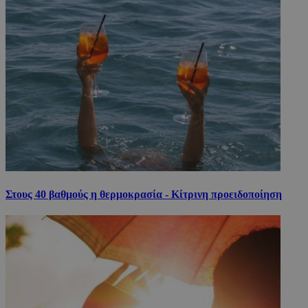
Στους 40 βαθμούς η θερμοκρασία - Κίτρινη προειδοποίηση