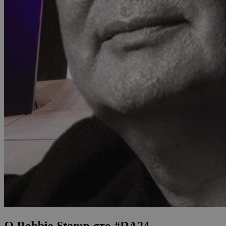
Ο Robbie Stamp στο #DA24