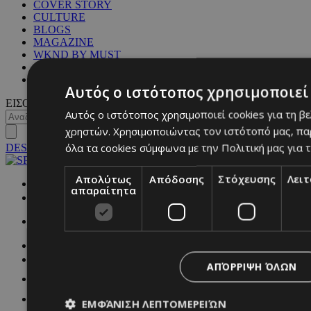
COVER STORY
CULTURE
BLOGS
MAGAZINE
WKND BY MUST
ASTROLOGY
ΓΕΝΙΚΕΣ ΠΛΗΡΟΦΟΡΙΕΣ
Αυτός ο ιστότοπος χρησιμοποιεί 
ΕΙΣΟΔΟΣ
Αυτός ο ιστότοπος χρησιμοποιεί cookies για τη β
χρηστών. Χρησιμοποιώντας τον ιστότοπό μας, πα
όλα τα cookies σύμφωνα με την Πολιτική μας για τ
DESKTOP
Απολύτως
Απόδοσης
Στόχευσης
Λει
NETWORK:
απαραίτητα
ΑΠΌΡΡΙΨΗ ΌΛΩΝ
ΕΜΦΆΝΙΣΗ ΛΕΠΤΟΜΕΡΕΙΏΝ