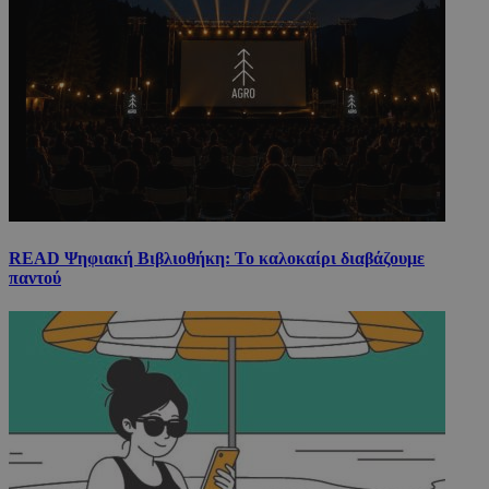
READ Ψηφιακή Βιβλιοθήκη: Το καλοκαίρι διαβάζουμε
παντού