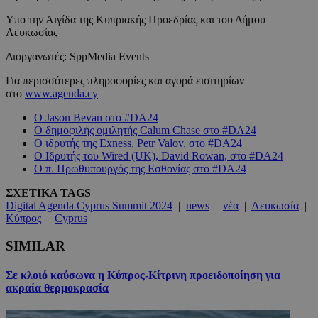
Υπο την Αιγίδα της Κυπριακής Προεδρίας και του Δήμου
Λευκωσίας
Διοργανωτές: SppMedia Events
Για περισσότερες πληροφορίες και αγορά εισιτηρίων
στο
www.agenda.cy
Ο Jason Bevan στο #DA24
Ο δημοφιλής ομιλητής Calum Chase στο #DA24
Ο ιδρυτής της Exness, Petr Valov, στο #DA24
Ο Ιδρυτής του Wired (UK), David Rowan, στο #DA24
Ο π. Πρωθυπουργός της Εσθονίας στο #DA24
ΣΧΕΤΙΚΑ TAGS
Digital Agenda Cyprus Summit 2024
|
news
|
νέα
|
Λευκωσία
|
Κύπρος
|
Cyprus
SIMILAR
Σε κλοιό καύσωνα η Κύπρος-Κίτρινη προειδοποίηση για
ακραία θερμοκρασία