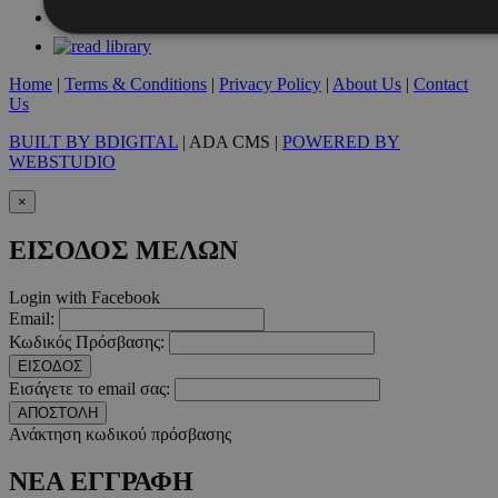
Απολύτως απαραίτητα
Απόδοσης
Στόχευσης
Λ
Home
|
Terms & Conditions
|
Privacy Policy
|
About Us
|
Contact
Us
Τα απολύτως απαραίτητα cookies επιτρέπουν βασικές λειτουργ
χρήστη και τη διαχείριση λογαριασμού. Ο ιστότοπος δεν μπορε
BUILT BY BDIGITAL
| ADA CMS |
POWERED BY
απολύτως απαραίτητα cookies.
WEBSTUDIO
Προμηθευτής
/
Ονοματεπώνυμο
Λήξ
×
Πεδίο
PinToTopCookie
www.must.com.cy
12 ώ
ΕΙΣΟΔΟΣ ΜΕΛΩΝ
Login with Facebook
Email:
Κωδικός Πρόσβασης:
ΕΙΣΟΔΟΣ
__cf_bm
29 λεπτ
Cloudflare Inc.
Εισάγετε το email σας:
δευτερό
.twitter.com
ΑΠΟΣΤΟΛΗ
Ανάκτηση κωδικού πρόσβασης
Google Privacy Polic
ΝΕΑ ΕΓΓΡΑΦΗ