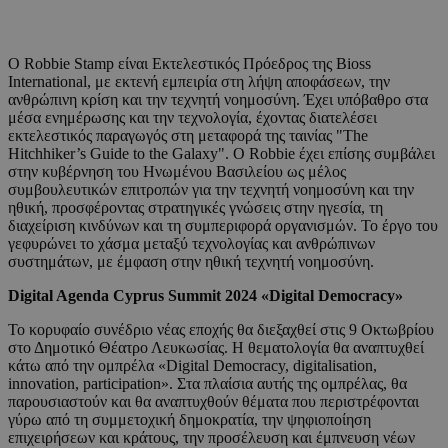
Ο Robbie Stamp είναι Εκτελεστικός Πρόεδρος της Bioss
International, με εκτενή εμπειρία στη λήψη αποφάσεων, την
ανθρώπινη κρίση και την τεχνητή νοημοσύνη. Έχει υπόβαθρο στα
μέσα ενημέρωσης και την τεχνολογία, έχοντας διατελέσει
εκτελεστικός παραγωγός στη μεταφορά της ταινίας "The
Hitchhiker’s Guide to the Galaxy". Ο Robbie έχει επίσης συμβάλει
στην κυβέρνηση του Ηνωμένου Βασιλείου ως μέλος
συμβουλευτικών επιτροπών για την τεχνητή νοημοσύνη και την
ηθική, προσφέροντας στρατηγικές γνώσεις στην ηγεσία, τη
διαχείριση κινδύνων και τη συμπεριφορά οργανισμών. Το έργο του
γεφυρώνει το χάσμα μεταξύ τεχνολογίας και ανθρώπινων
συστημάτων, με έμφαση στην ηθική τεχνητή νοημοσύνη.
Digital Agenda Cyprus Summit 2024 «Digital Democracy»
Το κορυφαίο συνέδριο νέας εποχής θα διεξαχθεί στις 9 Οκτωβρίου
στο Δημοτικό Θέατρο Λευκωσίας. Η θεματολογία θα αναπτυχθεί
κάτω από την ομπρέλα «Digital Democracy, digitalisation,
innovation, participation». Στα πλαίσια αυτής της ομπρέλας, θα
παρουσιαστούν και θα αναπτυχθούν θέματα που περιστρέφονται
γύρω από τη συμμετοχική δημοκρατία, την ψηφιοποίηση
επιχειρήσεων και κράτους, την προσέλευση και έμπνευση νέων