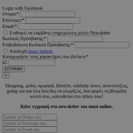
__cf_bm
29 λεπτ
Cloudflare Inc.
Login with Facebook
δευτερό
.pexels.com
Ονομα:*
Επώνυμο:*
Email:*
Επιθυμώ να λαμβάνω ενημερώσεις μέσω Newsletter
Κωδικός Πρόσβασης:*
LangCookie
www.must.com.cy
1 εβδομ
Επιβεβαίωση Κωδικού Πρόσβασης:*
μέρ
Αποδοχή
όρων χρήσης
Καταχωρήστε τους χαρακτήρες που βλέπετε*
CookieScriptConsent
4 εβδο
CookieScript
2 μέ
www.must.com.cy
ΕΓΓΡΑΦΗ
×
Shopping, µόδα, οµορφιά, lifestyle, celebrity news, συνεντεύξεις,
going out και όλα όσα θες να γνωρίζεις, δυο φορές τη βδοµάδα
κοντά σου, κατευθείαν στο inbox σου!
_scc_session
.entelia-
19 λεπτ
adserver.com
δευτερό
Κάνε εγγραφή στο newsletter του must online.
PHPSESSID
συνεδ
PHP.net
www.must.com.cy