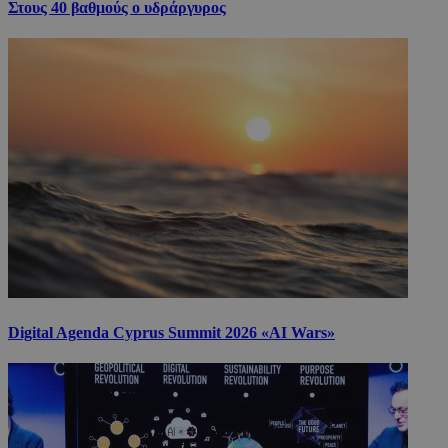
Στους 40 βαθμούς ο υδράργυρος
Digital Agenda Cyprus Summit 2026 «AI Wars»