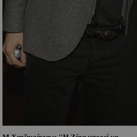
Μ.Χατζηγιάννης: ''Η Ζέτα μπορεί να