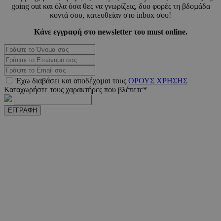
going out και όλα όσα θες να γνωρίζεις, δυο φορές τη βδοµάδα
κοντά σου, κατευθείαν στο inbox σου!
Κάνε εγγραφή στο newsletter του must online.
_scc_session
.entelia-
19 λεπτ
adserver.com
δευτερό
PHPSESSID
συνεδ
Έχω διαβάσει και αποδέχοµαι τους
ΟΡΟΥΣ ΧΡΗΣΗΣ
PHP.net
www.must.com.cy
Καταχωρήστε τους χαρακτήρες που βλέπετε*
ΕΓΓΡΑΦΗ
PHPSESSID
συνεδ
PHP.net
m.must.com.cy