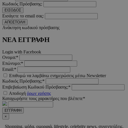
Κωδικός Πρόσβασης:
ΕΙΣΟΔΟΣ
Εισάγετε το email σας:
ΑΠΟΣΤΟΛΗ
__cf_bm
29 λεπτ
Cloudflare Inc.
Ανάκτηση κωδικού πρόσβασης
δευτερό
.twitter.com
ΝΕΑ ΕΓΓΡΑΦΗ
Google Privacy Polic
Login with Facebook
Ονομα:*
__cf_bm
29 λεπτ
Cloudflare Inc.
Επώνυμο:*
δευτερό
.pexels.com
Email:*
Επιθυμώ να λαμβάνω ενημερώσεις μέσω Newsletter
Κωδικός Πρόσβασης:*
Επιβεβαίωση Κωδικού Πρόσβασης:*
Αποδοχή
όρων χρήσης
LangCookie
www.must.com.cy
1 εβδομ
Καταχωρήστε τους χαρακτήρες που βλέπετε*
μέρ
ΕΓΓΡΑΦΗ
CookieScriptConsent
4 εβδο
CookieScript
×
2 μέ
www.must.com.cy
Shopping, µόδα, οµορφιά, lifestyle, celebrity news, συνεντεύξεις,