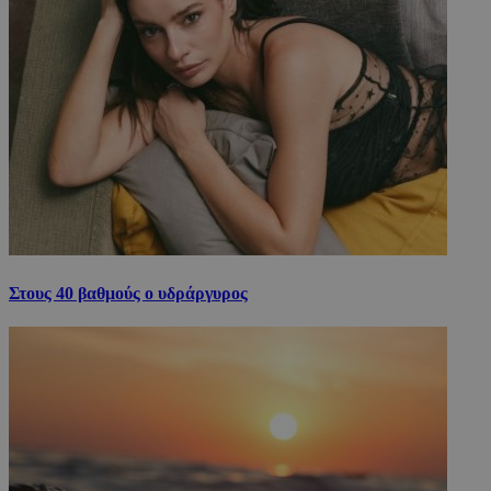
Στους 40 βαθμούς ο υδράργυρος