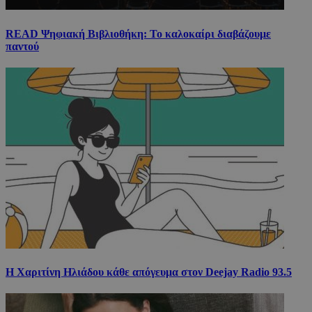
READ Ψηφιακή Βιβλιοθήκη: Το καλοκαίρι διαβάζουμε
παντού
Η Χαριτίνη Ηλιάδου κάθε απόγευμα στον Deejay Radio 93.5