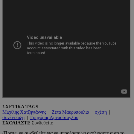
ΣΧΕΤΙΚΑ TAGS
Μιχάλης Χατζηγιάννης
|
Ζέτα Μακρυπούλια
|
σχέση
|
συνέντευξη
|
Γρηγόρης Αρναούτογλου
ΣΧΟΛΙΑΣΤΕ
Συνδεθείτε
(Πρέπει να
συνδεθείτε
για να μπορέσετε να σχολιάσετε αυτο το