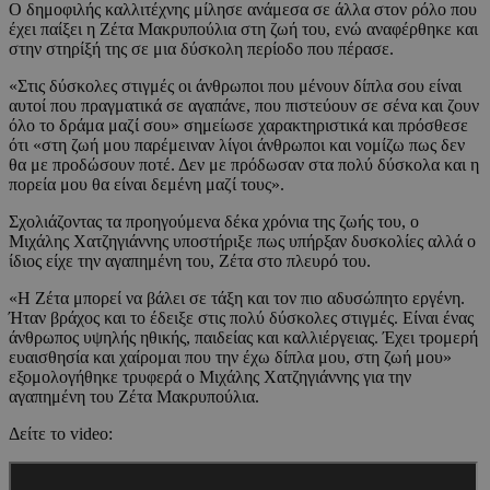
Ο δημοφιλής καλλιτέχνης μίλησε ανάμεσα σε άλλα στον ρόλο που
έχει παίξει η Ζέτα Μακρυπούλια στη ζωή του, ενώ αναφέρθηκε και
στην στηρίξή της σε μια δύσκολη περίοδο που πέρασε.
«Στις δύσκολες στιγμές οι άνθρωποι που μένουν δίπλα σου είναι
αυτοί που πραγματικά σε αγαπάνε, που πιστεύουν σε σένα και ζουν
όλο το δράμα μαζί σου» σημείωσε χαρακτηριστικά και πρόσθεσε
ότι «στη ζωή μου παρέμειναν λίγοι άνθρωποι και νομίζω πως δεν
θα με προδώσουν ποτέ. Δεν με πρόδωσαν στα πολύ δύσκολα και η
πορεία μου θα είναι δεμένη μαζί τους».
Σχολιάζοντας τα προηγούμενα δέκα χρόνια της ζωής του, ο
Μιχάλης Χατζηγιάννης υποστήριξε πως υπήρξαν δυσκολίες αλλά ο
ίδιος είχε την αγαπημένη του, Ζέτα στο πλευρό του.
«Η Ζέτα μπορεί να βάλει σε τάξη και τον πιο αδυσώπητο εργένη.
Ήταν βράχος και το έδειξε στις πολύ δύσκολες στιγμές. Είναι ένας
άνθρωπος υψηλής ηθικής, παιδείας και καλλιέργειας. Έχει τρομερή
ευαισθησία και χαίρομαι που την έχω δίπλα μου, στη ζωή μου»
εξομολογήθηκε τρυφερά ο Μιχάλης Χατζηγιάννης για την
αγαπημένη του Ζέτα Μακρυπούλια.
Δείτε το video: