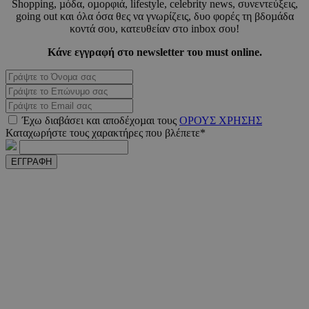
Shopping, µόδα, οµορφιά, lifestyle, celebrity news, συνεντεύξεις,
going out και όλα όσα θες να γνωρίζεις, δυο φορές τη βδοµάδα
κοντά σου, κατευθείαν στο inbox σου!
Κάνε εγγραφή στο newsletter του must online.
_scc_session
.entelia-
19 λεπτ
adserver.com
δευτερό
PHPSESSID
συνεδ
PHP.net
Έχω διαβάσει και αποδέχοµαι τους
ΟΡΟΥΣ ΧΡΗΣΗΣ
www.must.com.cy
Καταχωρήστε τους χαρακτήρες που βλέπετε*
ΕΓΓΡΑΦΗ
PHPSESSID
συνεδ
PHP.net
m.must.com.cy