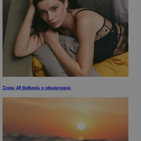
Στους 40 βαθμούς ο υδράργυρος