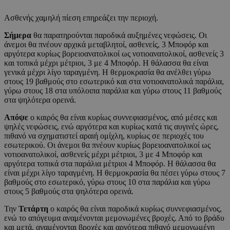
Ασθενής χαμηλή πίεση επηρεάζει την περιοχή.
Σήμερα
θα παρατηρούνται παροδικά αυξημένες νεφώσεις. Οι
άνεμοι θα πνέουν αρχικά μεταβλητοί, ασθενείς, 3 Μποφόρ και
αργότερα κυρίως βορειοανατολικοί ως νοτιοανατολικοί, ασθενείς 3
και τοπικά μέχρι μέτριοι, 3 με 4 Μποφόρ. Η θάλασσα θα είναι
γενικά μέχρι λίγο ταραγμένη. Η θερμοκρασία θα ανέλθει γύρω
στους 19 βαθμούς στο εσωτερικό και στα νοτιοανατολικά παράλια,
γύρω στους 18 στα υπόλοιπα παράλια και γύρω στους 11 βαθμούς
στα ψηλότερα ορεινά.
Απόψε
ο καιρός θα είναι κυρίως συννεφιασμένος, από μέσες και
ψηλές νεφώσεις, ενώ αργότερα και κυρίως κατά τις αυγινές ώρες,
πιθανό να σχηματιστεί αραιή ομίχλη, κυρίως σε περιοχές του
εσωτερικού. Οι άνεμοι θα πνέουν κυρίως βορειοανατολικοί ως
νοτιοανατολικοί, ασθενείς μέχρι μέτριοι, 3 με 4 Μποφόρ και
αργότερα τοπικά στα παράλια μέτριοι 4 Μποφόρ. Η θάλασσα θα
είναι μέχρι λίγο ταραγμένη. Η θερμοκρασία θα πέσει γύρω στους 7
βαθμούς στο εσωτερικό, γύρω στους 10 στα παράλια και γύρω
στους 5 βαθμούς στα ψηλότερα ορεινά.
Την
Τετάρτη
ο καιρός θα είναι παροδικά κυρίως συννεφιασμένος,
ενώ το απόγευμα αναμένονται μεμονωμένες βροχές. Από το βράδυ
και μετά, αναμένονται βροχές και αργότερα πιθανό μεμονωμένη