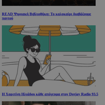
READ Ψηφιακή Βιβλιοθήκη: Το καλοκαίρι διαβάζουμε
παντού
Η Χαριτίνη Ηλιάδου κάθε απόγευμα στον Deejay Radio 93.5