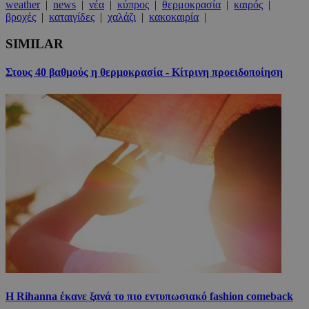
weather
|
news
|
νέα
|
κύπρος
|
θερμοκρασία
|
καιρός
|
βροχές
|
καταιγίδες
|
χαλάζι
|
κακοκαιρία
|
SIMILAR
Στους 40 βαθμούς η θερμοκρασία - Κίτρινη προειδοποίηση
Η Rihanna έκανε ξανά το πιο εντυπωσιακό fashion comeback