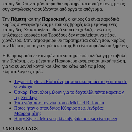
καταιγίδα. Στην ατμόσφαιρα θα παρατηρείται αραιή σκόνη, με τις
συγκεντρώσεις να αυξάνονται από αργά το απόγευμα.
Την
Πέμπτη
και την
Παρασκευή
, ο καιρός θα είναι παροδικά
κυρίως συννεφιασμένος με τοπικές βροχές και μεμονωμένες
καταιγίδες. Σε καταιγίδα πιθανό να πέσει χαλάζι, ενώ στις
ψηλότερες κορυφές του Τροόδους δεν αποκλείεται να πέσει
χιονόνερο. Στην ατμοσφαιρα θα παρατηρείται σκόνη που, κυρίως
την Πέμπτη, οι συγκεντρώσεις αυτής θα είναι παροδικά αυξημένες.
Η θερμοκρασία δεν αναμένεται να σημειώσει αξιόλογη μεταβολή
την Τετάρτη, ενώ μέχρι την Παρασκευή αναμένεται μικρή πτώση,
για να κυμανθεί κοντά και λίγο πιο κάτω από τις μέσες
κλιματολογικές τιμές.
Teyana Taylor: «Είσαι άντρας που ακουμπάει το χέρι του σε
γυναίκα;»
Όσκαρ: Γιατί όλοι μιλούν για το δαχτυλίδι πέντε καρατίων
της Zendaya
Έτσι γιόρτασε την νίκη του ο Michael B. Jordan
Ποιος ήταν ο σπουδαίος Κύπριος σεφ, Ανδρέας
Μαυρομμάτης
Harry Styles: Με ένα φιλί επιβεβαίωσε πως είναι queer
ΣΧΕΤΙΚΑ TAGS