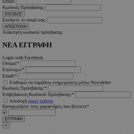
Email:
Κωδικός Πρόσβασης:
ΕΙΣΟΔΟΣ
Εισάγετε το email σας:
ΑΠΟΣΤΟΛΗ
__cf_bm
29 λεπτ
Cloudflare Inc.
Ανάκτηση κωδικού πρόσβασης
δευτερό
.twitter.com
ΝΕΑ ΕΓΓΡΑΦΗ
Google Privacy Polic
Login with Facebook
Ονομα:*
__cf_bm
29 λεπτ
Cloudflare Inc.
Επώνυμο:*
δευτερό
.pexels.com
Email:*
Επιθυμώ να λαμβάνω ενημερώσεις μέσω Newsletter
Κωδικός Πρόσβασης:*
Επιβεβαίωση Κωδικού Πρόσβασης:*
Αποδοχή
όρων χρήσης
LangCookie
www.must.com.cy
1 εβδομ
Καταχωρήστε τους χαρακτήρες που βλέπετε*
μέρ
ΕΓΓΡΑΦΗ
CookieScriptConsent
4 εβδο
CookieScript
×
2 μέ
www.must.com.cy