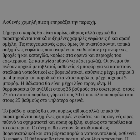
Ασθενής χαμηλή πίεση επηρεάζει την περιοχή.
Σήμερα ο καιρός θα είναι κυρίως αίθριος αλλά αρχικά θα
παρατηρούνται τοπικά αυξημένες χαμηλές νεφώσεις ή και αραιή
ομίχλη. Τις απογευματινές ώρες όμως θα αναπτύσσονται τοπικά
αυξημένες νεφώσεις που αναμένεται να δώσουν μεμονωμένες
βροχές ή και καταιγίδα, κυρίως στα ορεινά και περιοχές του
εσωτερικού. Σε καταιγίδα πιθανό να πέσει χαλάζι. Οι άνεμοι θα
πνέουν αρχικά μεταβλητοί, ασθενείς 3 μποφόρ για να καταστούν
σταδιακά νοτιοδυτικοί ως βορειοδυτικοί, ασθενείς μέχρι μέτριοι 3
με 4 μποφόρ και παροδικά στα νότια παράλια, μέχρι ισχυροί 5
μποφόρ. Η θάλασσα θα είναι μέχρι λίγο ταραγμένη. Η
θερμοκρασία θα ανέλθει στους 35 βαθμούς στο εσωτερικό, στους
27 στα δυτικά παράλια, γύρω στους 30 στα υπόλοιπα παράλια και
στους 25 βαθμούς στα ψηλότερα ορεινά.
Το βράδυ ο καιρός θα είναι κυρίως αίθριος αλλά τοπικά θα
παρατηρούνται αυξημένες χαμηλές νεφώσεις και τις αυγινές ώρες
πιθανό να σχηματιστεί και αραιή ομίχλη, κυρίως στα παράλια και
το εσωτερικό. Οι άνεμοι θα πνέουν βορειοδυτικοί ως
βορειανατολικοί και στα βόρεια παράλια νοτιοανατολικοί, ασθενείς
3 μποφόρ. Η θάλασσα θα είναι ήρεμη μέχρι λίγο ταραγμένη. Η