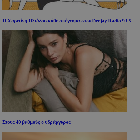
Η Χαριτίνη Ηλιάδου κάθε απόγευμα στον Deejay Radio 93.5
Στους 40 βαθμούς ο υδράργυρος