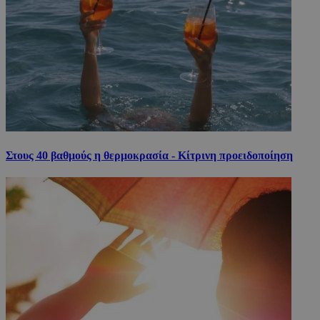
Στους 40 βαθμούς η θερμοκρασία - Κίτρινη προειδοποίηση