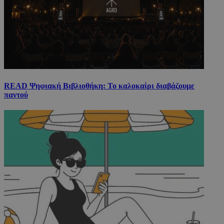
READ Ψηφιακή Βιβλιοθήκη: Το καλοκαίρι διαβάζουμε
παντού