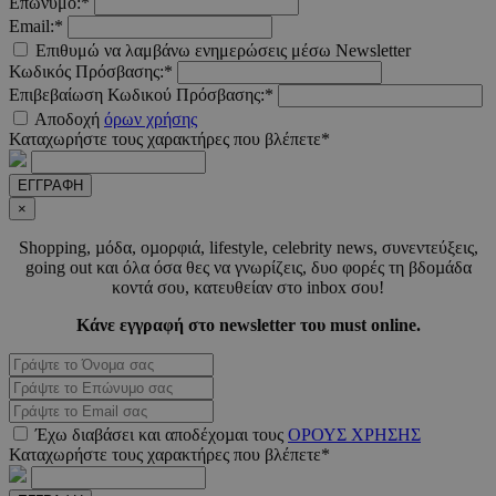
Επώνυμο:*
Email:*
__cf_bm
29 λεπτ
Cloudflare Inc.
δευτερό
.pexels.com
Επιθυμώ να λαμβάνω ενημερώσεις μέσω Newsletter
Κωδικός Πρόσβασης:*
Επιβεβαίωση Κωδικού Πρόσβασης:*
Αποδοχή
όρων χρήσης
Καταχωρήστε τους χαρακτήρες που βλέπετε*
LangCookie
www.must.com.cy
1 εβδομ
μέρ
ΕΓΓΡΑΦΗ
×
CookieScriptConsent
4 εβδο
CookieScript
2 μέ
Shopping, µόδα, οµορφιά, lifestyle, celebrity news, συνεντεύξεις,
www.must.com.cy
going out και όλα όσα θες να γνωρίζεις, δυο φορές τη βδοµάδα
κοντά σου, κατευθείαν στο inbox σου!
Κάνε εγγραφή στο newsletter του must online.
_scc_session
.entelia-
19 λεπτ
adserver.com
δευτερό
Έχω διαβάσει και αποδέχοµαι τους
ΟΡΟΥΣ ΧΡΗΣΗΣ
Καταχωρήστε τους χαρακτήρες που βλέπετε*
PHPSESSID
συνεδ
PHP.net
www.must.com.cy