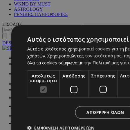
WKND BY MUST
ASTROLOGY
ΓΕΝΙΚΕΣ ΠΛΗΡΟΦΟΡΙΕΣ
ΕΙΣΟΔΟΣ
Αυτός ο ιστότοπος χρησιμοποιεί 
DESKTOP
Αυτός ο ιστότοπος χρησιμοποιεί cookies για τη β
χρηστών. Χρησιμοποιώντας τον ιστότοπό μας, πα
NETWORK:
όλα τα cookies σύμφωνα με την Πολιτική μας για τ
Απολύτως
Απόδοσης
Στόχευσης
Λει
απαραίτητα
ΑΠΌΡΡΙΨΗ ΌΛΩΝ
ΕΜΦΆΝΙΣΗ ΛΕΠΤΟΜΕΡΕΙΏΝ