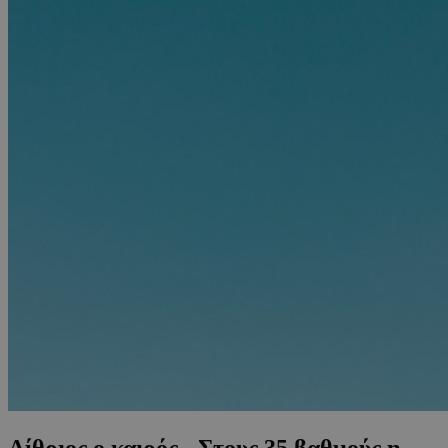
Αίθριος ο καιρός - Στους 35 βαθμούς η