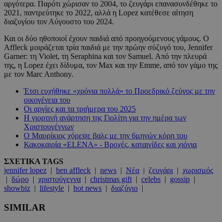
αργότερα. Παρότι χώρισαν το 2004, το ζευγάρι επανασυνδέθηκε το
2021, παντρεύτηκε το 2022, αλλά η Lopez κατέθεσε αίτηση
διαζυγίου τον Αύγουστο του 2024.
Και οι δύο ηθοποιοί έχουν παιδιά από προηγούμενους γάμους. Ο
Affleck μοιράζεται τρία παιδιά με την πρώην σύζυγό του, Jennifer
Garner: τη Violet, τη Seraphina και τον Samuel. Από την πλευρά
της, η Lopez έχει δίδυμα, τον Max και την Emme, από τον γάμο της
με τον Marc Anthony.
Έτσι ευχήθηκε «χρόνια πολλά» το Προεδρικό ζεύγος με την
οικογένεια του
Οι αργίες και τα τριήμερα του 2025
Η γιορτινή ανάρτηση της Γιολίτη για την ημέρα των
Χριστουγέννων
Ο Μαυρίκιος χόρεψε βαλς με την 6μηνών κόρη του
Κακοκαιρία «ELENA» - Βροχές, καταιγίδες και χιόνια
ΣΧΕΤΙΚΑ TAGS
jennifer lopez
|
ben affleck
|
news
|
Νέα
|
ζευγάρι
|
χωρισμός
|
δώρο
|
χριστούγεννα
|
christmas gift
|
celebs
|
gossip
|
showbiz
|
lifestyle
|
hot news
|
διαζύγιο
|
SIMILAR