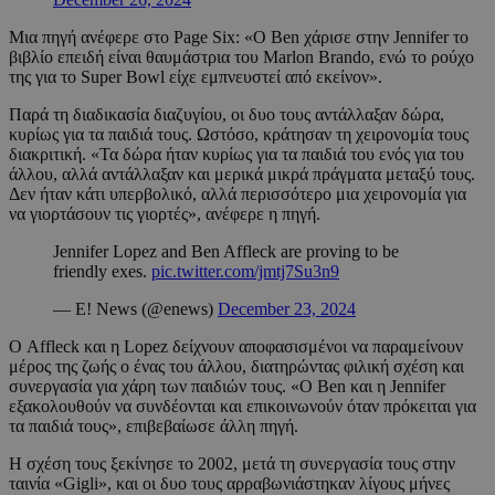
Μια πηγή ανέφερε στο Page Six: «Ο Ben χάρισε στην Jennifer το
βιβλίο επειδή είναι θαυμάστρια του Marlon Brando, ενώ το ρούχο
της για το Super Bowl είχε εμπνευστεί από εκείνον».
Παρά τη διαδικασία διαζυγίου, οι δυο τους αντάλλαξαν δώρα,
κυρίως για τα παιδιά τους. Ωστόσο, κράτησαν τη χειρονομία τους
διακριτική. «Τα δώρα ήταν κυρίως για τα παιδιά του ενός για του
άλλου, αλλά αντάλλαξαν και μερικά μικρά πράγματα μεταξύ τους.
Δεν ήταν κάτι υπερβολικό, αλλά περισσότερο μια χειρονομία για
να γιορτάσουν τις γιορτές», ανέφερε η πηγή.
Jennifer Lopez and Ben Affleck are proving to be
friendly exes.
pic.twitter.com/jmtj7Su3n9
— E! News (@enews)
December 23, 2024
Ο Affleck και η Lopez δείχνουν αποφασισμένοι να παραμείνουν
μέρος της ζωής ο ένας του άλλου, διατηρώντας φιλική σχέση και
συνεργασία για χάρη των παιδιών τους. «Ο Ben και η Jennifer
εξακολουθούν να συνδέονται και επικοινωνούν όταν πρόκειται για
τα παιδιά τους», επιβεβαίωσε άλλη πηγή.
Η σχέση τους ξεκίνησε το 2002, μετά τη συνεργασία τους στην
ταινία «Gigli», και οι δυο τους αρραβωνιάστηκαν λίγους μήνες