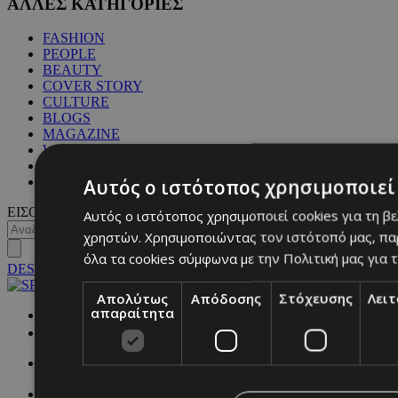
ΑΛΛΕΣ ΚΑΤΗΓΟΡΙΕΣ
FASHION
PEOPLE
BEAUTY
COVER STORY
CULTURE
BLOGS
MAGAZINE
WKND BY MUST
ASTROLOGY
Αυτός ο ιστότοπος χρησιμοποιεί 
ΓΕΝΙΚΕΣ ΠΛΗΡΟΦΟΡΙΕΣ
ΕΙΣΟΔΟΣ
Αυτός ο ιστότοπος χρησιμοποιεί cookies για τη β
χρηστών. Χρησιμοποιώντας τον ιστότοπό μας, πα
όλα τα cookies σύμφωνα με την Πολιτική μας για τ
DESKTOP
Απολύτως
Απόδοσης
Στόχευσης
Λει
απαραίτητα
NETWORK: