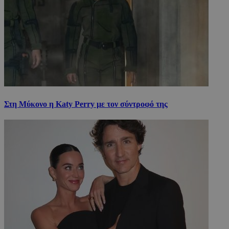
Στη Μύκονο η Katy Perry με τον σύντροφό της