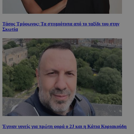
Τάσος Τρύφωνος: Τα στιγμιότυπα από το ταξίδι του στην
Σκωτία
Έγιναν γονείς για πρώτη φορά ο 2J και η Κάτια Κυριακούδη