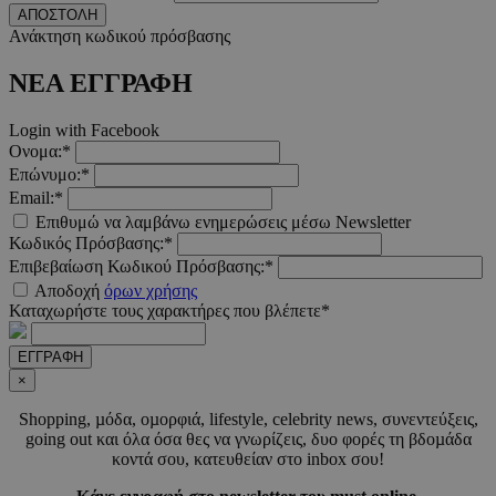
ΑΠΟΣΤΟΛΗ
Google Privacy Polic
Ανάκτηση κωδικού πρόσβασης
ΝΕΑ ΕΓΓΡΑΦΗ
__cf_bm
29 λεπτ
Cloudflare Inc.
δευτερό
.pexels.com
Login with Facebook
Ονομα:*
Επώνυμο:*
Email:*
Επιθυμώ να λαμβάνω ενημερώσεις μέσω Newsletter
Κωδικός Πρόσβασης:*
LangCookie
www.must.com.cy
1 εβδομ
Επιβεβαίωση Κωδικού Πρόσβασης:*
μέρ
Αποδοχή
όρων χρήσης
Καταχωρήστε τους χαρακτήρες που βλέπετε*
CookieScriptConsent
4 εβδο
CookieScript
2 μέ
www.must.com.cy
ΕΓΓΡΑΦΗ
×
Shopping, µόδα, οµορφιά, lifestyle, celebrity news, συνεντεύξεις,
going out και όλα όσα θες να γνωρίζεις, δυο φορές τη βδοµάδα
_scc_session
.entelia-
19 λεπτ
κοντά σου, κατευθείαν στο inbox σου!
adserver.com
δευτερό