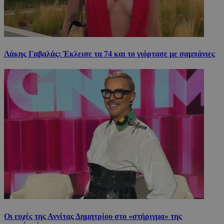
Λάκης Γαβαλάς: Έκλεισε τα 74 και το γιόρτασε με σαμπάνιες
Οι ευχές της Αννίτας Δημητρίου στο «στήριγμα» της