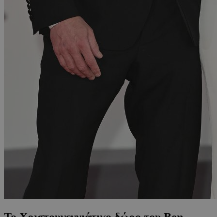
Το Χριστουγεννιάτικο δώρο του Ben