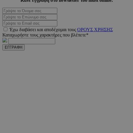
Κάνε εγγραφή στο newsletter του must online.
PHPSESSID
συνεδ
PHP.net
www.must.com.cy
Έχω διαβάσει και αποδέχοµαι τους
ΟΡΟΥΣ ΧΡΗΣΗΣ
Καταχωρήστε τους χαρακτήρες που βλέπετε*
ΕΓΓΡΑΦΗ
PHPSESSID
συνεδ
PHP.net
m.must.com.cy