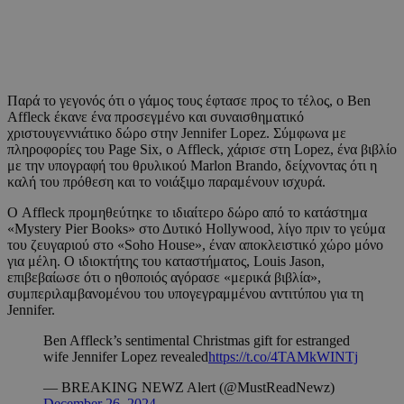
Παρά το γεγονός ότι ο γάμος τους έφτασε προς το τέλος, ο Ben
Affleck έκανε ένα προσεγμένο και συναισθηματικό
χριστουγεννιάτικο δώρο στην Jennifer Lopez. Σύμφωνα με
πληροφορίες του Page Six, ο Affleck, χάρισε στη Lopez, ένα βιβλίο
με την υπογραφή του θρυλικού Marlon Brando, δείχνοντας ότι η
καλή του πρόθεση και το νοιάξιμο παραμένουν ισχυρά.
Ο Affleck προμηθεύτηκε το ιδιαίτερο δώρο από το κατάστημα
«Mystery Pier Books» στο Δυτικό Hollywood, λίγο πριν το γεύμα
του ζευγαριού στο «Soho House», έναν αποκλειστικό χώρο μόνο
για μέλη. Ο ιδιοκτήτης του καταστήματος, Louis Jason,
επιβεβαίωσε ότι ο ηθοποιός αγόρασε «μερικά βιβλία»,
συμπεριλαμβανομένου του υπογεγραμμένου αντιτύπου για τη
Jennifer.
Ben Affleck’s sentimental Christmas gift for estranged
wife Jennifer Lopez revealed
https://t.co/4TAMkWINTj
— BREAKING NEWZ Alert (@MustReadNewz)
December 26, 2024