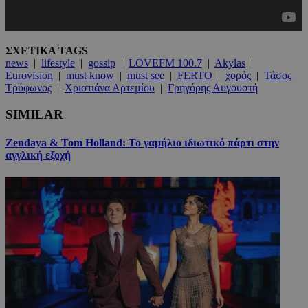
ΣΧΕΤΙΚΑ TAGS
news
|
lifestyle
|
gossip
|
LOVEFM 100.7
|
Akylas
|
Eurovision
|
must know
|
must see
|
FERTO
|
χορός
|
Τάσος
Τρύφωνος
|
Χριστιάνα Αρτεμίου
|
Γρηγόρης Αυγουστή
SIMILAR
Zendaya & Tom Holland: Το γαμήλιο ιδιωτικό πάρτι στην
αγγλική εξοχή