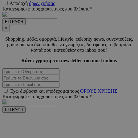
LangCookie
www.must.com.cy
1 εβδομ
Αποδοχή
όρων χρήσης
μέρ
Καταχωρήστε τους χαρακτήρες που βλέπετε*
CookieScriptConsent
4 εβδο
CookieScript
ΕΓΓΡΑΦΗ
2 μέ
www.must.com.cy
×
Shopping, µόδα, οµορφιά, lifestyle, celebrity news, συνεντεύξεις,
going out και όλα όσα θες να γνωρίζεις, δυο φορές τη βδοµάδα
κοντά σου, κατευθείαν στο inbox σου!
_scc_session
.entelia-
19 λεπτ
Κάνε εγγραφή στο newsletter του must online.
adserver.com
δευτερό
PHPSESSID
συνεδ
PHP.net
www.must.com.cy
Έχω διαβάσει και αποδέχοµαι τους
ΟΡΟΥΣ ΧΡΗΣΗΣ
Καταχωρήστε τους χαρακτήρες που βλέπετε*
ΕΓΓΡΑΦΗ