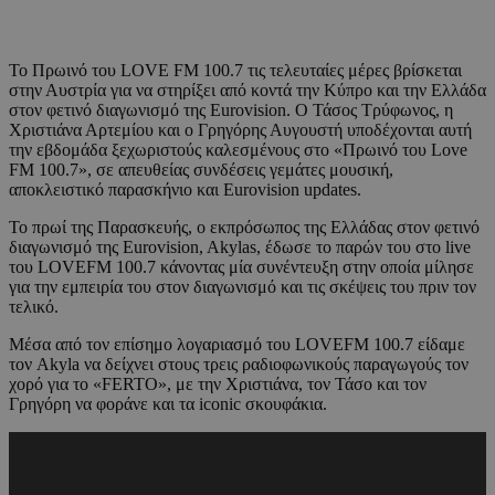
Το Πρωινό του LOVE FM 100.7 τις τελευταίες μέρες βρίσκεται
στην Αυστρία για να στηρίξει από κοντά την Κύπρο και την Ελλάδα
στον φετινό διαγωνισμό της Eurovision. Ο Τάσος Τρύφωνος, η
Χριστιάνα Αρτεμίου και ο Γρηγόρης Αυγουστή υποδέχονται αυτή
την εβδομάδα ξεχωριστούς καλεσμένους στο «Πρωινό του Love
FM 100.7», σε απευθείας συνδέσεις γεμάτες μουσική,
αποκλειστικό παρασκήνιο και Eurovision updates.
Το πρωί της Παρασκευής, ο εκπρόσωπος της Ελλάδας στον φετινό
διαγωνισμό της Eurovision, Akylas, έδωσε το παρών του στο live
του LOVEFM 100.7 κάνοντας μία συνέντευξη στην οποία μίλησε
για την εμπειρία του στον διαγωνισμό και τις σκέψεις του πριν τον
τελικό.
Μέσα από τον επίσημο λογαριασμό του LOVEFM 100.7 είδαμε
τον Akyla να δείχνει στους τρεις ραδιοφωνικούς παραγωγούς τον
χορό για το «FERTO», με την Χριστιάνα, τον Τάσο και τον
Γρηγόρη να φοράνε και τα iconic σκουφάκια.