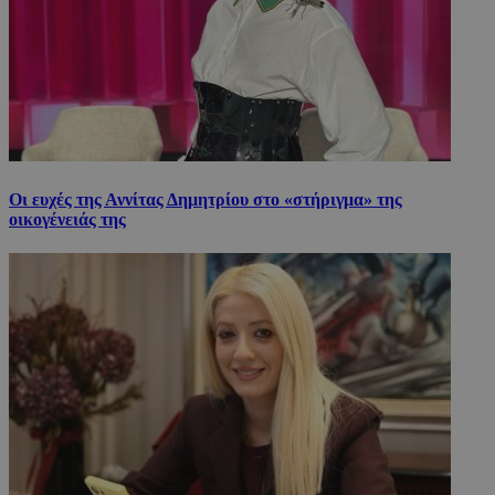
Οι ευχές της Αννίτας Δημητρίου στο «στήριγμα» της
οικογένειάς της