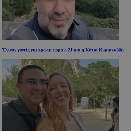
Έγιναν γονείς για πρώτη φορά ο 2J και η Κάτια Κυριακούδη