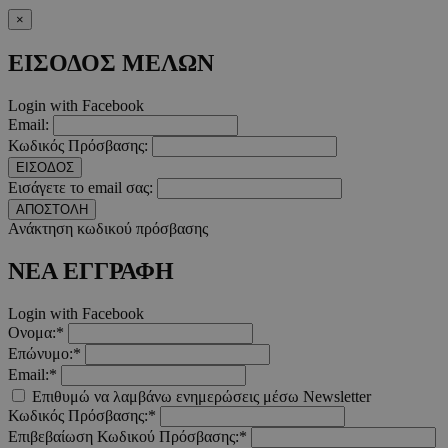
×
Προμηθευτής
/
Ονοματεπώνυμο
Λήξ
Πεδίο
ΕΙΣΟΔΟΣ ΜΕΛΩΝ
PinToTopCookie
www.must.com.cy
12 ώ
Login with Facebook
Email:
Κωδικός Πρόσβασης:
ΕΙΣΟΔΟΣ
Εισάγετε το email σας:
__cf_bm
29 λεπτ
Cloudflare Inc.
ΑΠΟΣΤΟΛΗ
δευτερό
.twitter.com
Ανάκτηση κωδικού πρόσβασης
Google Privacy Polic
ΝΕΑ ΕΓΓΡΑΦΗ
Login with Facebook
__cf_bm
29 λεπτ
Cloudflare Inc.
Ονομα:*
δευτερό
.pexels.com
Επώνυμο:*
Email:*
Επιθυμώ να λαμβάνω ενημερώσεις μέσω Newsletter
Κωδικός Πρόσβασης:*
Επιβεβαίωση Κωδικού Πρόσβασης:*