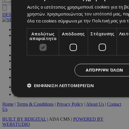
Αυτός ο ιστότοπος χρησιμοποιεί cookies για τη β
χρηστών. Χρησιμοποιώντας τον ιστότοπό μας, πα
DESKTOP
όλα τα cookies σύμφωνα με την Πολιτική μας για τ
NETWORK:
Απολύτως
Απόδοσης
Στόχευσης
Λει
απαραίτητα
ΑΠΌΡΡΙΨΗ ΌΛΩΝ
ΕΜΦΆΝΙΣΗ ΛΕΠΤΟΜΕΡΕΙΏΝ
Home
|
Terms & Conditions
|
Privacy Policy
|
About Us
|
Contact
Απολύτως απαραίτητα
Απόδοσης
Στόχευσης
Λ
Us
BUILT BY BDIGITAL
| ADA CMS |
POWERED BY
Τα απολύτως απαραίτητα cookies επιτρέπουν βασικές λειτουργ
WEBSTUDIO
χρήστη και τη διαχείριση λογαριασμού. Ο ιστότοπος δεν μπορε
απολύτως απαραίτητα cookies.