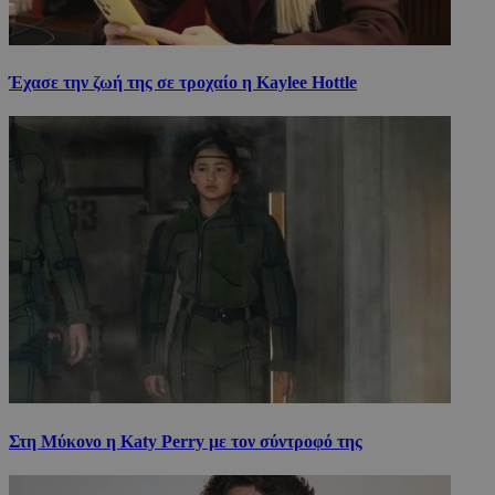
Έχασε την ζωή της σε τροχαίο η Kaylee Hottle
Στη Μύκονο η Katy Perry με τον σύντροφό της