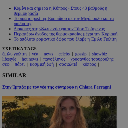
Καμίνι και σήμερα η Κύπρος - Στους 43 βαθμούς η
θερμοκρασία
Το πρώτο post της Ευριπίδου με τον Μιχόπουλο και τα
παιδιά της
Διακοπές στη Φλωρεντία για τον Τάσο Τρύφωνος
Περαιτέρω άνοδος της θερμοκρασίας μέχρι την Κυριακή
Το απόλυτα ρομαντικό δώρο που έλαβε η Έμιλυ Γιολίτη
ΣΧΕΤΙΚΑ TAGS
έμιλυ γιολίτη
|
νέα
|
news
|
celebs
|
gossip
|
showbiz
|
lifestyle
|
hot news
|
πανσέληνος
|
χρύσανθος τσουρούλης
|
σεφ
|
πάρτι
|
κοσμική ζωή
|
σοσιαλιτέ
|
κύπρος
|
SIMILAR
Στην Ίμπιζα με τον νέο της σύντροφο η Chiara Ferragni