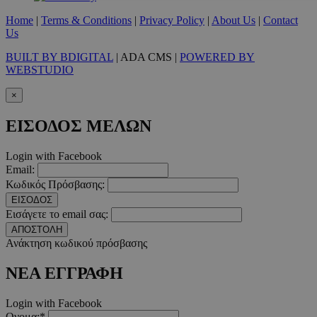
Home
|
Terms & Conditions
|
Privacy Policy
|
About Us
|
Contact
Απολύτως απαραίτητα
Απόδοσης
Στόχευσης
Λ
Us
Τα απολύτως απαραίτητα cookies επιτρέπουν βασικές λειτουργ
BUILT BY BDIGITAL
| ADA CMS |
POWERED BY
χρήστη και τη διαχείριση λογαριασμού. Ο ιστότοπος δεν μπορε
WEBSTUDIO
απολύτως απαραίτητα cookies.
Προμηθευτής
/
×
Ονοματεπώνυμο
Λήξ
Πεδίο
ΕΙΣΟΔΟΣ ΜΕΛΩΝ
PinToTopCookie
www.must.com.cy
12 ώ
Login with Facebook
Email:
Κωδικός Πρόσβασης:
ΕΙΣΟΔΟΣ
__cf_bm
29 λεπτ
Εισάγετε το email σας:
Cloudflare Inc.
δευτερό
.twitter.com
ΑΠΟΣΤΟΛΗ
Ανάκτηση κωδικού πρόσβασης
Google Privacy Polic
ΝΕΑ ΕΓΓΡΑΦΗ
Login with Facebook
__cf_bm
29 λεπτ
Cloudflare Inc.
δευτερό
.pexels.com
Ονομα:*