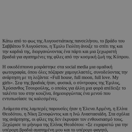
Κάτω από το φως της Αυγουστιάτικης πανσελήνου, το βράδυ του
Σαββάτου 9 Αυγούστου, η Έμιλυ Γιολίτη άνοιξε το σπίτι της και
την καρδιά της, διοργανώνοντας ένα πάρτι και μια ξεχωριστή
βραδιά για αγαπημένες της φίλες από την κοσμική ζωή της Κύπρου.
Η οικοδέσποινα μοιράστηκε στα social media μια ομαδική
φωτογραφία, όπου όλες πόζαραν χαμογελαστές, συνοδεύοντας την
ανάρτηση με τη λεζάντα: «Full house, full moon, full love. My
girls». Σεφ της βραδιάς ήταν, φυσικά, ο σύντροφος της Έμιλυς,
Χρύσανθος Τσουρούλης, ο οποίος για άλλη μια φορά απέδειξε το
ταλέντο του στην κουζίνα, δημιουργώντας ένα μενού που
εντυπωσίασε τις καλεσμένες.
Ανάμεσα στις λαμπερές παρουσίες ήταν η Έλενα Αρμένη, η Ελίνα
Θεοδότου, η Νίκη Ξενοφώντος και η Ινώ Αναστασιάδη. Στα σχόλια
της ανάρτησης, οι φίλες της δεν έκρυψαν τον ενθουσιασμό τους.
Ξεχώρισε το μήνυμα της Ελίνας Θεοδότου: «Σε ευχαριστώ για την
υπέροχη βραδιά αγαπημένη μου και το υπέροχο φαγητό,