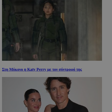
Στη Μύκονο η Katy Perry με τον σύντροφό της