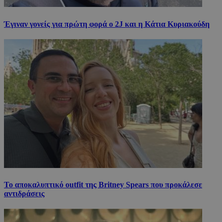
Έγιναν γονείς για πρώτη φορά ο 2J και η Κάτια Κυριακούδη
Το αποκαλυπτικό outfit της Britney Spears που προκάλεσε
αντιδράσεις