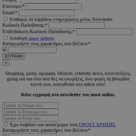
Επώνυμο:*
Email:*
Επιθυμώ να λαμβάνω ενημερώσεις μέσω Newsletter
Κωδικός Πρόσβασης:*
Επιβεβαίωση Κωδικού Πρόσβασης:*
LangCookie
www.must.com.cy
1 εβδομ
μέρ
Αποδοχή
όρων χρήσης
Καταχωρήστε τους χαρακτήρες που βλέπετε*
CookieScriptConsent
4 εβδο
CookieScript
2 μέ
www.must.com.cy
ΕΓΓΡΑΦΗ
×
Shopping, µόδα, οµορφιά, lifestyle, celebrity news, συνεντεύξεις,
going out και όλα όσα θες να γνωρίζεις, δυο φορές τη βδοµάδα
κοντά σου, κατευθείαν στο inbox σου!
_scc_session
.entelia-
19 λεπτ
adserver.com
δευτερό
Κάνε εγγραφή στο newsletter του must online.
PHPSESSID
συνεδ
PHP.net
www.must.com.cy
Έχω διαβάσει και αποδέχοµαι τους
ΟΡΟΥΣ ΧΡΗΣΗΣ
Καταχωρήστε τους χαρακτήρες που βλέπετε*