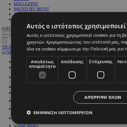
MAGAZINE
WKND BY MUST
ASTROLOGY
ΓΕΝΙΚΕΣ ΠΛΗΡΟΦΟΡΙΕΣ
Αυτός ο ιστότοπος χρησιμοποιεί 
ΕΙΣΟΔΟΣ
Αυτός ο ιστότοπος χρησιμοποιεί cookies για τη β
χρηστών. Χρησιμοποιώντας τον ιστότοπό μας, πα
DESKTOP
όλα τα cookies σύμφωνα με την Πολιτική μας για τ
Απολύτως
Απόδοσης
Στόχευσης
Λει
NETWORK:
απαραίτητα
ΑΠΌΡΡΙΨΗ ΌΛΩΝ
ΕΜΦΆΝΙΣΗ ΛΕΠΤΟΜΕΡΕΙΏΝ