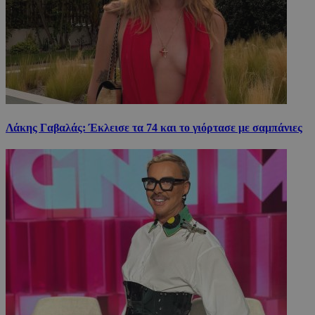
Λάκης Γαβαλάς: Έκλεισε τα 74 και το γιόρτασε με σαμπάνιες