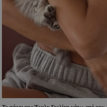
Το πάρτι της Έμιλυ Γιολίτη κάτω από την