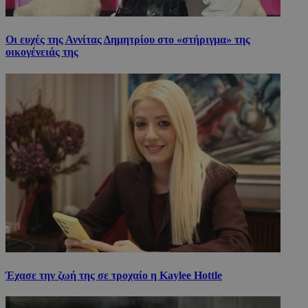
Οι ευχές της Αννίτας Δημητρίου στο «στήριγμα» της
οικογένειάς της
Έχασε την ζωή της σε τροχαίο η Kaylee Hottle