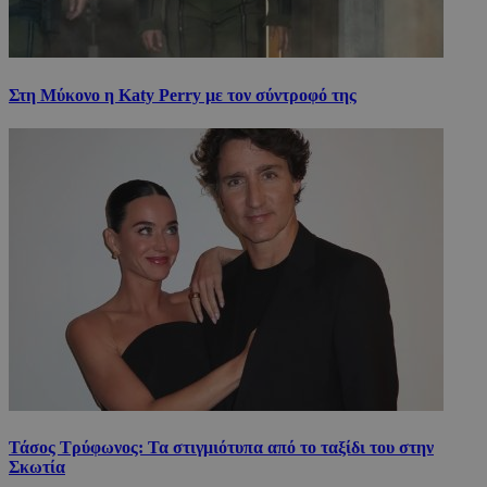
Στη Μύκονο η Katy Perry με τον σύντροφό της
Τάσος Τρύφωνος: Τα στιγμιότυπα από το ταξίδι του στην
Σκωτία