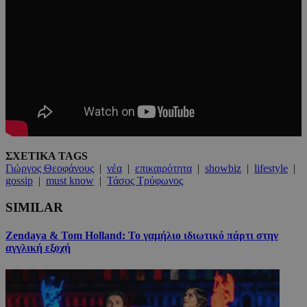
ΣΧΕΤΙΚΑ TAGS
Γιώργος Θεοφάνους
|
νέα
|
επικαιρότητα
|
showbiz
|
lifestyle
|
gossip
|
must know
|
Τάσος Τρύφωνος
SIMILAR
Zendaya & Tom Holland: Το γαμήλιο ιδιωτικό πάρτι στην
αγγλική εξοχή