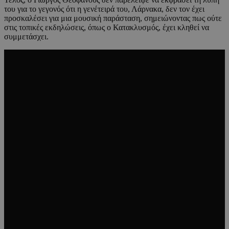
του για το γεγονός ότι η γενέτειρά του, Λάρνακα, δεν τον έχει
προσκαλέσει για μια μουσική παράσταση, σημειώνοντας πως ούτε
στις τοπικές εκδηλώσεις, όπως ο Κατακλυσμός, έχει κληθεί να
συμμετάσχει.