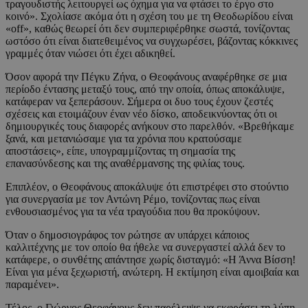
τραγουδιστής λειτουργεί ως όχημα για να φτάσει το έργο στο
κοινό». Σχολίασε ακόμα ότι η σχέση του με τη Θεοδωρίδου είναι
«off», καθώς θεωρεί ότι δεν συμπεριφέρθηκε σωστά, τονίζοντας
ωστόσο ότι είναι διατεθειμένος να συγχωρέσει, βάζοντας κόκκινες
γραμμές όταν νιώσει ότι έχει αδικηθεί.
Όσον αφορά την Πέγκυ Ζήνα, ο Θεοφάνους αναφέρθηκε σε μια
περίοδο έντασης μεταξύ τους, από την οποία, όπως αποκάλυψε,
κατάφεραν να ξεπεράσουν. Σήμερα οι δυο τους έχουν ζεστές
σχέσεις και ετοιμάζουν έναν νέο δίσκο, αποδεικνύοντας ότι οι
δημιουργικές τους διαφορές ανήκουν στο παρελθόν. «Βρεθήκαμε
ξανά, και μετανιώσαμε για τα χρόνια που κρατούσαμε
αποστάσεις», είπε, υπογραμμίζοντας τη σημασία της
επανασύνδεσης και της αναθέρμανσης της φιλίας τους.
Επιπλέον, ο Θεοφάνους αποκάλυψε ότι επιστρέφει στο στούντιο
για συνεργασία με τον Αντώνη Ρέμο, τονίζοντας πως είναι
ενθουσιασμένος για τα νέα τραγούδια που θα προκύψουν.
Όταν ο δημοσιογράφος τον ρώτησε αν υπάρχει κάποιος
καλλιτέχνης με τον οποίο θα ήθελε να συνεργαστεί αλλά δεν το
κατάφερε, ο συνθέτης απάντησε χωρίς δισταγμό: «Η Άννα Βίσση!
Είναι για μένα ξεχωριστή, ανώτερη. Η εκτίμηση είναι αμοιβαία και
παραμένει».
Τέλος, ο Γιώργος Θεοφάνους δεν παρέλειψε να εκφράσει τη λύπη