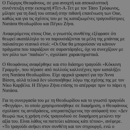
Ο Γιώργος Θεοφάνους, σε μια ανοιχτή και αποκαλυπτική
συνέντευξη στην εκπομπή #Τετ-Α-Τετ με τον Τάσο Τρύφωνος,
μίλησε για τη δική του οπτική στην πιθανή επανένωση των One,
καθώς και για τις σχέσεις του με τις καταξιωμένες τραγουδίστριες
Νατάσα Θεοδωρίδου και Πέγκυ Ζήνα.
Αναφερόμενος στους One, ο γνωστός συνθέτης εξέφρασε ότι
θεωρεί ακατάλληλο το να παρουσιάζονται τα μέλη της μπάντας με
παλαιότερο νεανικό στυλ: «Οι One θα μπορούσαν να κάνουν
πράγματα που ταιριάζουν σε σαραντάρηδες, όχι να συνεχίζουν με
τον ρόλο των ‘παιδιών’», σχολίασε χαρακτηριστικά.
Ο Θεοφάνους αναφέρθηκε και στο διάσημο τραγούδι «Κόκκινη
Γραμμή», που πέρασε από πολλούς καλλιτέχνες πριν καταλήξει
στη Νατάσα Θεοδωρίδου. Είχε αρχικά γραφτεί για την Άννα
Βίσση, αλλά τελικά δεν υλοποιήθηκε λόγω της σχέσης της με τον
Νίκο Καρβέλα. Η Πέγκυ Ζήνα επίσης το απέρριψε πριν το πάρει η
Νατάσα.
Για τη συνεργασία του με τη Θεοδωρίδου και το γνωστό τραγούδι
«Φεγγάρι», το οποίο χρησιμοποιήθηκε σε διαφήμιση, ο Θεοφάνους
σχολίασε τις αντιδράσεις, υπερασπιζόμενος την απόφασή του: «Δεν
θεωρώ πως η χρήση ενός τραγουδιού σε διαφήμιση μειώνει την
αξία του. Είναι λάθος να πιστεύει κάποιος κάτι τέτοιο», ανέφερε.
«Το τραγούδι ανήκει στον συνθέτη και τον στιχουργό, ενώ ο