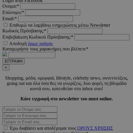
Login with Facebook
Ονομα:*
Επώνυμο:*
Email:*
LangCookie
www.must.com.cy
1 εβδομ
μέρ
Επιθυμώ να λαμβάνω ενημερώσεις μέσω Newsletter
Κωδικός Πρόσβασης:*
CookieScriptConsent
4 εβδο
CookieScript
Επιβεβαίωση Κωδικού Πρόσβασης:*
2 μέ
www.must.com.cy
Αποδοχή
όρων χρήσης
Καταχωρήστε τους χαρακτήρες που βλέπετε*
ΕΓΓΡΑΦΗ
×
_scc_session
.entelia-
19 λεπτ
Shopping, µόδα, οµορφιά, lifestyle, celebrity news, συνεντεύξεις,
adserver.com
δευτερό
going out και όλα όσα θες να γνωρίζεις, δυο φορές τη βδοµάδα
κοντά σου, κατευθείαν στο inbox σου!
Κάνε εγγραφή στο newsletter του must online.
PHPSESSID
συνεδ
PHP.net
www.must.com.cy
Έχω διαβάσει και αποδέχοµαι τους
ΟΡΟΥΣ ΧΡΗΣΗΣ