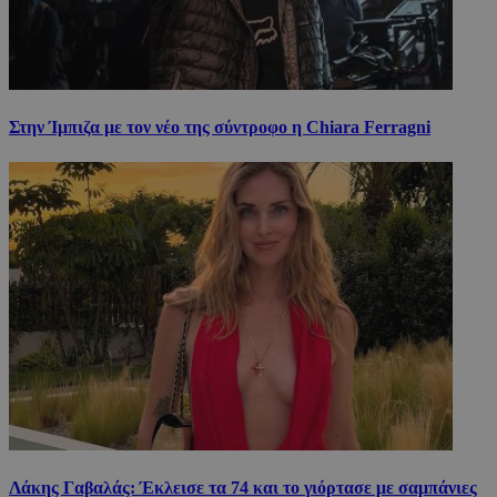
Στην Ίμπιζα με τον νέο της σύντροφο η Chiara Ferragni
Λάκης Γαβαλάς: Έκλεισε τα 74 και το γιόρτασε με σαμπάνιες