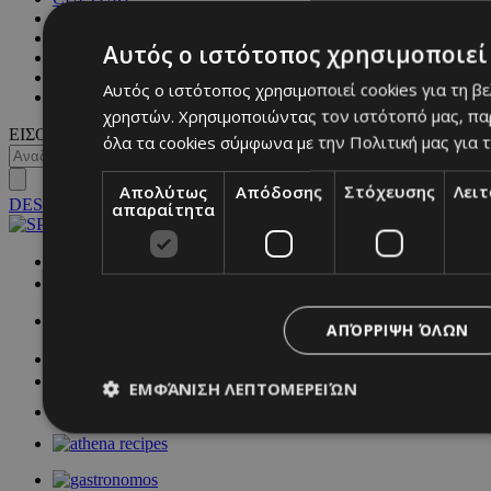
BLOGS
MAGAZINE
Αυτός ο ιστότοπος χρησιμοποιεί 
WKND BY MUST
ASTROLOGY
Αυτός ο ιστότοπος χρησιμοποιεί cookies για τη β
ΓΕΝΙΚΕΣ ΠΛΗΡΟΦΟΡΙΕΣ
χρηστών. Χρησιμοποιώντας τον ιστότοπό μας, πα
ΕΙΣΟΔΟΣ
όλα τα cookies σύμφωνα με την Πολιτική μας για τ
Απολύτως
Απόδοσης
Στόχευσης
Λει
DESKTOP
απαραίτητα
NETWORK:
ΑΠΌΡΡΙΨΗ ΌΛΩΝ
ΕΜΦΆΝΙΣΗ ΛΕΠΤΟΜΕΡΕΙΏΝ
Απολύτως απαραίτητα
Απόδοσης
Στόχευσης
Λ