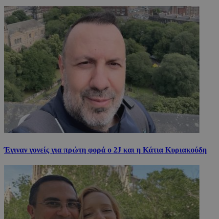
Έγιναν γονείς για πρώτη φορά ο 2J και η Κάτια Κυριακούδη