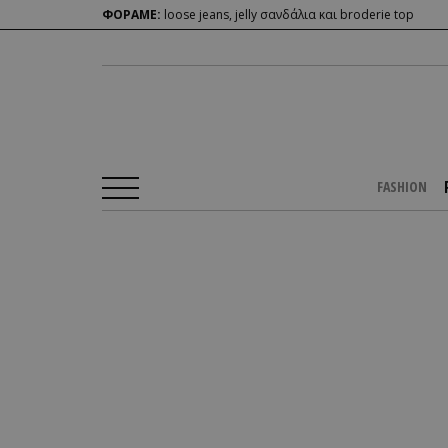
ΦΟΡΑΜΕ:
loose jeans, jelly σανδάλια και broderie top
FASHION
Αρχική Σελίδα
/
PEOPLE