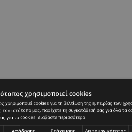
yosbourne
#princeofdarkness
e
#makemecry
sonido original - Israel La Bestia
p
|
showbiz
|
επικαιρότητα
|
Ozzy Osbourne
|
must know
υταία Ενημέρωση
τότοπος χρησιμοποιεί cookies
ς χρησιμοποιεί cookies για τη βελτίωση της εμπειρίας των χρη
 τον ιστότοπό μας, παρέχετε τη συγκατάθεσή σας για όλα τα 
ας για τα cookies.
Διαβάστε περισσότερα
Απόδοσης
Στόχευσης
Λειτουργικότητας