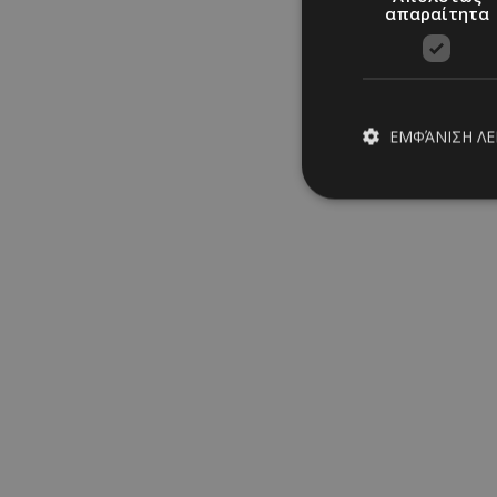
απαραίτητα
ΕΜΦΆΝΙΣΗ Λ
Λάκης Γαβαλάς: Έκλεισε 
με σαμπάνιες
Μαρία Σάββα
Απολύτω
06/08/2026
|
CELEBS
Τα απολύτως απαραίτ
διαχείριση λογαρια
Ονοματεπώνυμο
PinToTopCookie
__cf_bm