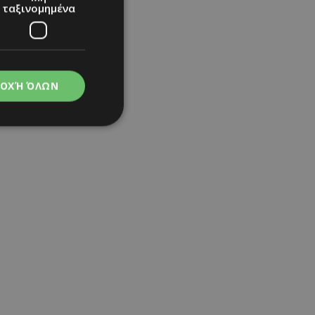
ταξινομημένα
ΟΧΉ ΌΛΩΝ
ου στο «στήριγμα»
νομημένα
στη και τη
τητα cookies.
apping δηλαδή να
ημέρα στον χρήστη
ιες όπως είναι το
up και push down
ι για τη διάκριση
Αυτό είναι