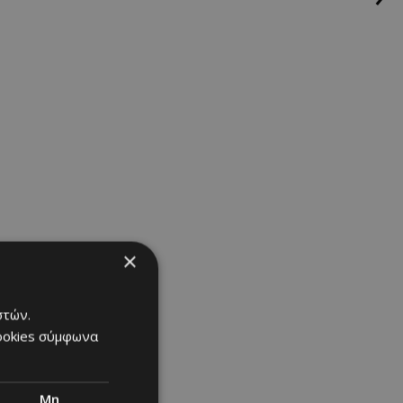
×
στών.
cookies σύμφωνα
Μη