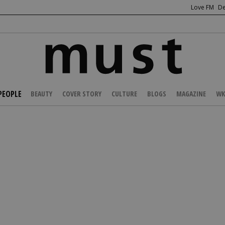
Love FM
De
PEOPLE
BEAUTY
COVER STORY
CULTURE
BLOGS
MAGAZINE
WK
/
CELEBS