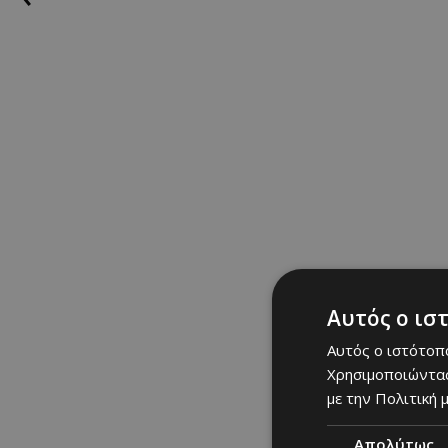
@israellabestia6
#ozz
#mamaimcominghom
ΣΧΕΤΙΚΑ TAGS
news
|
lifestyle
|
gossi
CELEBS: Τελε
Αυτός ο ισ
Αυτός ο ιστότοπο
Χρησιμοποιώντας
με την Πολιτική μ
Απολύτως