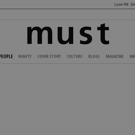
Love FM
De
PEOPLE
BEAUTY
COVER STORY
CULTURE
BLOGS
MAGAZINE
WK
/
CELEBS