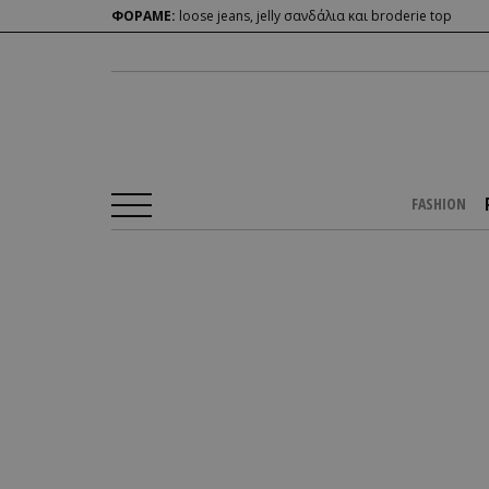
ΦΟΡΑΜΕ:
loose jeans, jelly σανδάλια και broderie top
FASHION
Αρχική Σελίδα
/
PEOPLE