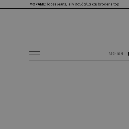
ΦΟΡΑΜΕ:
loose jeans, jelly σανδάλια και broderie top
FASHION
Αρχική Σελίδα
/
PEOPLE