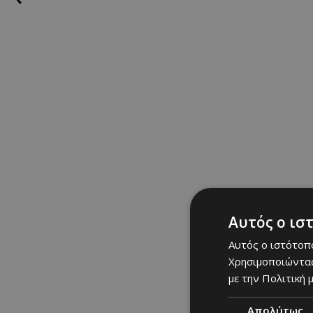
⁠Τί είναι απαραίτητ
Η τακτική επίσκεψη στ
Πώς βλέπεις τον εα
Είναι όντως μια ενδι
Θα ήθελα μόνο υγεία 
Τί σε ανησυχεί;
Αυτός ο ισ
Αυτός ο ιστότοπο
Να είναι καλά η οικο
Χρησιμοποιώντας
με την Πολιτική μ
Διαβάστε τη συνέχεια 
Απολύτως