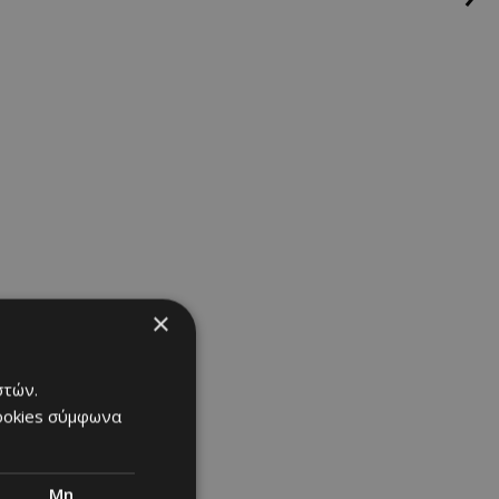
.
×
στών.
cookies σύμφωνα
Μη