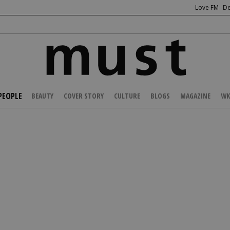
Love FM
De
PEOPLE
BEAUTY
COVER STORY
CULTURE
BLOGS
MAGAZINE
WK
/
CELEBS