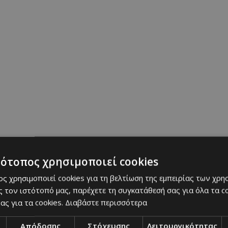
ο για την φροντίδα του εαυτού σου;
ην αισθητικό και το πιλάτες εδώ και πολλά χρόνια
υτό σου σε 20 χρόνια;
αφέρουσα ερώτηση..!
να έχουμε τίποτα άλλο δεν έχει σημασία.
τότοπος χρησιμοποιεί cookies
ς χρησιμοποιεί cookies για τη βελτίωση της εμπειρίας των χρη
γένειά μου πρωτίστως.
 τον ιστότοπό μας, παρέχετε τη συγκατάθεσή σας για όλα τα 
ας για τα cookies.
Διαβάστε περισσότερα
στο Well.Cy.
Απόδοσης
Στόχευσης
Λειτουργικότητας