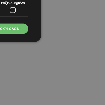
ταξινομημένα
τον Ιησού σε Musical
ΟΧΉ ΌΛΩΝ
bs
|
gossip
|
νομημένα
στη και τη
τητα cookies.
apping δηλαδή να
ημέρα στον χρήστη
ιες όπως είναι το
up και push down
ι για τη διάκριση
Αυτό είναι