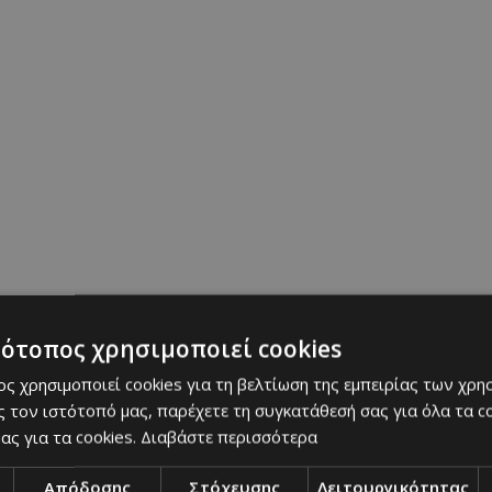
ό το στάδιο και τα social media δείχνουν το άτομ
ποι κομπάρσοι, να κρατά τις σημαίες με τις λέξει
ω στη λευκή τους λωρίδα, δίπλα σε ένα σχέδιο κα
βολο αλληλεγγύης.
 Λαμάρ πλησίαζε στο φινάλε με το τραγούδι «TV O
ό το αυτοκίνητο και άρχισε να τρέχει κυκλικά στ
 ψηλά. Λίγα δευτερόλεπτα αργότερα, άνδρες της 
τον απομάκρυναν από το γήπεδο.
τότοπος χρησιμοποιεί cookies
E FLAG DURING SUPER BOWL HALF TIME SHOW
ς χρησιμοποιεί cookies για τη βελτίωση της εμπειρίας των χρη
.twitter.com/cJ10T1fMym
 τον ιστότοπό μας, παρέχετε τη συγκατάθεσή σας για όλα τα 
ας για τα cookies.
Διαβάστε περισσότερα
@ShaykhSulaiman)
February 10, 2025
Απόδοσης
Στόχευσης
Λειτουργικότητας