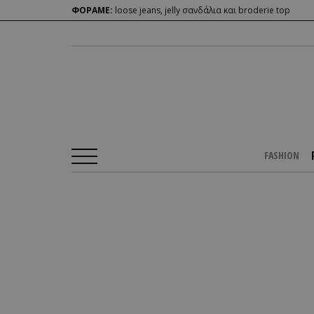
ΦΟΡΑΜΕ:
loose jeans, jelly σανδάλια και broderie top
FASHION
Αρχική Σελίδα
/
PEOPLE