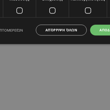
mar
|
news
|
lifestyle
|
gossip
|
showbiz
|
επικαιρότητα
|
σουδανική σημαία
ΑΠΌΡΡΙΨΗ ΌΛΩΝ
ΑΠΟΔ
ΕΠΤΟΜΕΡΕΙΏΝ
υταία Ενημέρωση
ς απαραίτητα
Απόδοσης
Στόχευσης
Λειτουργικότητας
Μη ταξι
ητα cookies επιτρέπουν βασικές λειτουργίες του ιστότοπου, όπως τη σύνδεση χρή
σμού. Ο ιστότοπος δεν μπορεί να χρησιμοποιηθεί σωστά χωρίς τα απολύτως απαραί
Προμηθευτής
/
Λήξη
Περιγραφή
Πεδίο
www.must.com.cy
12 ώρες
Χρησιμοποιείται για σκοπούς C
εμφανίζει μόνο μια φορά την 
διάφορες διαφημιστικές ενέργε
take over banner και τα push 
banners.
29 λεπτά 59
Αυτό το cookie χρησιμοποιείτα
Cloudflare Inc.
δευτερόλεπτα
μεταξύ ανθρώπων και ρομπότ. 