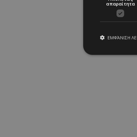
απαραίτητα
ΣΧΕΤΙΚΑ TAGS
Super Bowl
|
Kendrick La
παλαιστινιακή σημαία
|
ΕΜΦΆΝΙΣΗ Λ
CELEBS: Τελε
Απολύτω
Τα απολύτως απαραίτ
διαχείριση λογαρια
Ονοματεπώνυμο
PinToTopCookie
__cf_bm