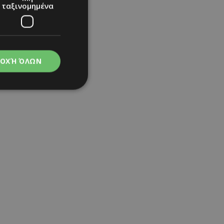
ταξινομημένα
ΟΧΉ ΌΛΩΝ
νομημένα
στη και τη
τητα cookies.
apping δηλαδή να
ημέρα στον χρήστη
ιες όπως είναι το
up και push down
ι για τη διάκριση
Αυτό είναι