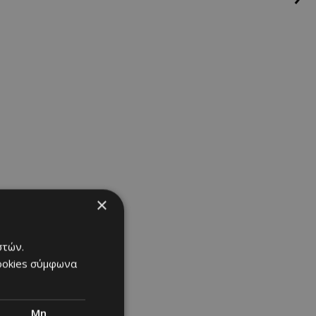
ο ντυμένο στα
ς «Σουδάν» και
ρδιάς και μια
ff», ο
η σκηνή,
ασφάλειας τον
×
στών.
cookies σύμφωνα
Μη