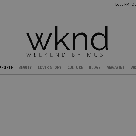
Love FM
De
PEOPLE
BEAUTY
COVER STORY
CULTURE
BLOGS
MAGAZINE
WK
/
CELEBS