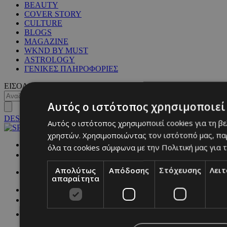
BEAUTY
COVER STORY
CULTURE
BLOGS
MAGAZINE
WKND BY MUST
ASTROLOGY
ΓΕΝΙΚΕΣ ΠΛΗΡΟΦΟΡΙΕΣ
ΕΙΣΟΔΟΣ
Αυτός ο ιστότοπος χρησιμοποιεί 
DESKTOP
Αυτός ο ιστότοπος χρησιμοποιεί cookies για τη β
χρηστών. Χρησιμοποιώντας τον ιστότοπό μας, πα
NETWORK:
όλα τα cookies σύμφωνα με την Πολιτική μας για τ
Απολύτως
Απόδοσης
Στόχευσης
Λει
απαραίτητα