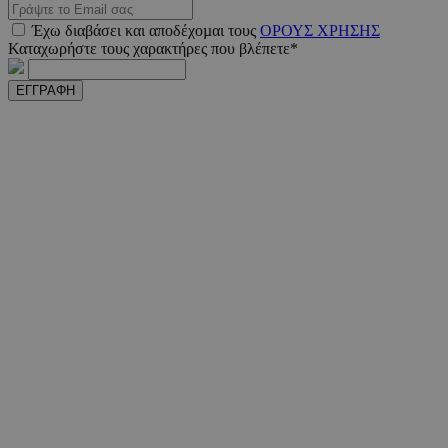
Έχω διαβάσει και αποδέχοµαι τους
ΟΡΟΥΣ ΧΡΗΣΗΣ
PHPSESSID
συνεδ
Καταχωρήστε τους χαρακτήρες που βλέπετε*
PHP.net
www.must.com.cy
ΕΓΓΡΑΦΗ
PHPSESSID
συνεδ
PHP.net
m.must.com.cy