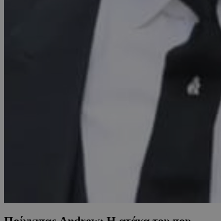
Πρίγκιπας Andrew: Η ατάκα του που