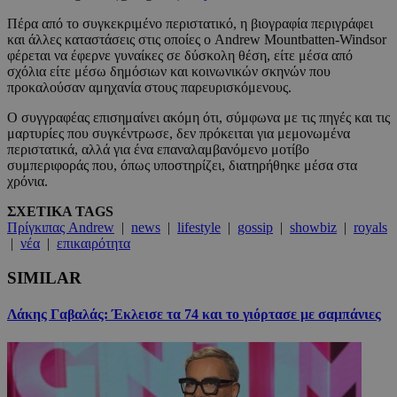
Πέρα από το συγκεκριμένο περιστατικό, η βιογραφία περιγράφει
και άλλες καταστάσεις στις οποίες ο Andrew Mountbatten-Windsor
φέρεται να έφερνε γυναίκες σε δύσκολη θέση, είτε μέσα από
σχόλια είτε μέσω δημόσιων και κοινωνικών σκηνών που
προκαλούσαν αμηχανία στους παρευρισκόμενους.
Ο συγγραφέας επισημαίνει ακόμη ότι, σύμφωνα με τις πηγές και τις
μαρτυρίες που συγκέντρωσε, δεν πρόκειται για μεμονωμένα
περιστατικά, αλλά για ένα επαναλαμβανόμενο μοτίβο
συμπεριφοράς που, όπως υποστηρίζει, διατηρήθηκε μέσα στα
χρόνια.
ΣΧΕΤΙΚΑ TAGS
Πρίγκιπας Andrew
|
news
|
lifestyle
|
gossip
|
showbiz
|
royals
|
νέα
|
επικαιρότητα
SIMILAR
Λάκης Γαβαλάς: Έκλεισε τα 74 και το γιόρτασε με σαμπάνιες