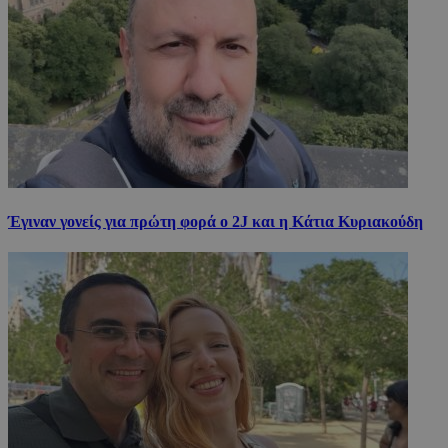
Έγιναν γονείς για πρώτη φορά ο 2J και η Κάτια Κυριακούδη