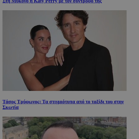
Στη Μύκονο η Katy Perry με τον σύντροφό της
Τάσος Τρύφωνος: Τα στιγμιότυπα από το ταξίδι του στην
Σκωτία