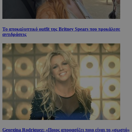
Το αποκαλυπτικό outfit της Britney Spears που προκάλεσε
αντιδράσεις
Georgina Rodriguez: «Ποιος αποφασίζει ποιο είναι το «σωστό»