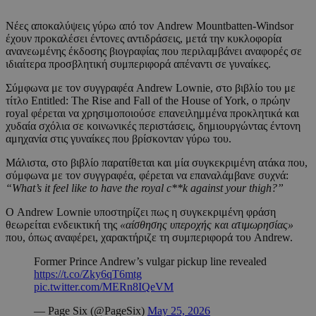
Νέες αποκαλύψεις γύρω από τον Andrew Mountbatten-Windsor
έχουν προκαλέσει έντονες αντιδράσεις, μετά την κυκλοφορία
ανανεωμένης έκδοσης βιογραφίας που περιλαμβάνει αναφορές σε
ιδιαίτερα προσβλητική συμπεριφορά απέναντι σε γυναίκες.
Σύμφωνα με τον συγγραφέα Andrew Lownie, στο βιβλίο του με
τίτλο Entitled: The Rise and Fall of the House of York, ο πρώην
royal φέρεται να χρησιμοποιούσε επανειλημμένα προκλητικά και
χυδαία σχόλια σε κοινωνικές περιστάσεις, δημιουργώντας έντονη
αμηχανία στις γυναίκες που βρίσκονταν γύρω του.
Μάλιστα, στο βιβλίο παρατίθεται και μία συγκεκριμένη ατάκα που,
σύμφωνα με τον συγγραφέα, φέρεται να επαναλάμβανε συχνά:
“What’s it feel like to have the royal c**k against your thigh?”
Ο Andrew Lownie υποστηρίζει πως η συγκεκριμένη φράση
θεωρείται ενδεικτική της
«αίσθησης υπεροχής και ατιμωρησίας»
που, όπως αναφέρει, χαρακτήριζε τη συμπεριφορά του Andrew.
Former Prince Andrew’s vulgar pickup line revealed
https://t.co/Zky6qT6mtg
pic.twitter.com/MERn8IQeVM
— Page Six (@PageSix)
May 25, 2026