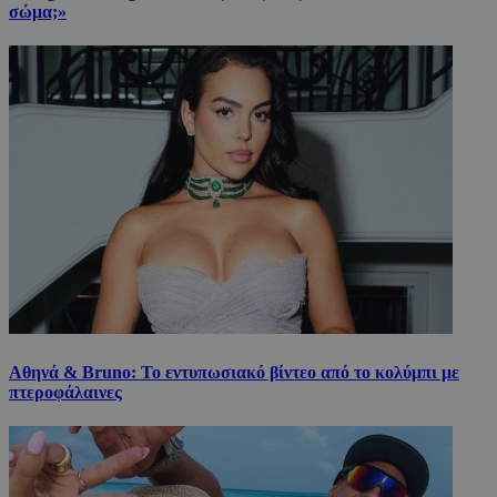
σώμα;»
Αθηνά & Bruno: Το εντυπωσιακό βίντεο από το κολύμπι με
πτεροφάλαινες