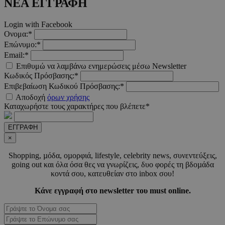
ΝΕΑ ΕΓΓΡΑΦΗ
Google Privacy Polic
Login with Facebook
Ονομα:*
Επώνυμο:*
__cf_bm
29 λεπτ
Cloudflare Inc.
Email:*
δευτερό
.pexels.com
Επιθυμώ να λαμβάνω ενημερώσεις μέσω Newsletter
Κωδικός Πρόσβασης:*
Επιβεβαίωση Κωδικού Πρόσβασης:*
Αποδοχή
όρων χρήσης
Καταχωρήστε τους χαρακτήρες που βλέπετε*
LangCookie
www.must.com.cy
1 εβδομ
μέρ
ΕΓΓΡΑΦΗ
×
CookieScriptConsent
4 εβδο
CookieScript
2 μέ
www.must.com.cy
Shopping, µόδα, οµορφιά, lifestyle, celebrity news, συνεντεύξεις,
going out και όλα όσα θες να γνωρίζεις, δυο φορές τη βδοµάδα
κοντά σου, κατευθείαν στο inbox σου!
Κάνε εγγραφή στο newsletter του must online.
_scc_session
.entelia-
19 λεπτ
adserver.com
δευτερό