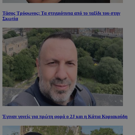
Τάσος Τρύφωνος: Τα στιγμιότυπα από το ταξίδι του στην
Σκωτία
Έγιναν γονείς για πρώτη φορά ο 2J και η Κάτια Κυριακούδη