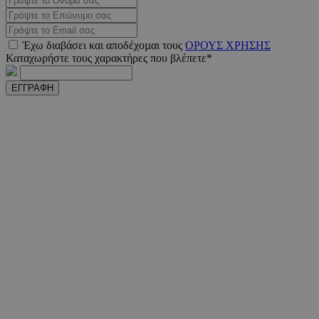
_scc_session
.entelia-
19 λεπτ
Έχω διαβάσει και αποδέχοµαι τους
ΟΡΟΥΣ ΧΡΗΣΗΣ
adserver.com
δευτερό
Καταχωρήστε τους χαρακτήρες που βλέπετε*
ΕΓΓΡΑΦΗ
PHPSESSID
συνεδ
PHP.net
www.must.com.cy
PHPSESSID
συνεδ
PHP.net
m.must.com.cy