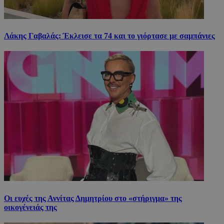
Λάκης Γαβαλάς: Έκλεισε τα 74 και το γιόρτασε με σαμπάνιες
Οι ευχές της Αννίτας Δημητρίου στο «στήριγμα» της
οικογένειάς της