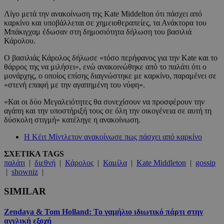
Λίγο μετά την ανακοίνωση της Kate Middelton ότι πάσχει από
καρκίνο και υποβάλλεται σε χημειοθεραπείες, τα Ανάκτορα του
Μπάκιγχαμ έδωσαν στη δημοσιότητα δήλωση του βασιλιά
Κάρολου.
Ο βασιλιάς Κάρολος δήλωσε «τόσο περήφανος για την Kate και το
θάρρος της να μιλήσει», ενώ ανακοινώθηκε από το παλάτι ότι ο
μονάρχης, ο οποίος επίσης διαγνώστηκε με καρκίνο, παραμένει σε
«στενή επαφή με την αγαπημένη του νύφη».
«Και οι δύο Μεγαλειότητες θα συνεχίσουν να προσφέρουν την
αγάπη και την υποστήριξή τους σε όλη την οικογένεια σε αυτή τη
δύσκολη στιγμή» κατέληγε η ανακοίνωση.
Η Κέιτ Μίντλετον ανακοίνωσε πως πάσχει από καρκίνο
ΣΧΕΤΙΚΑ TAGS
παλάτι
|
διεθνή
|
Κάρολος
|
Καμίλα
|
Kate Middleton
|
gossip
|
showniz
|
SIMILAR
Zendaya & Tom Holland: Το γαμήλιο ιδιωτικό πάρτι στην
αγγλική εξοχή