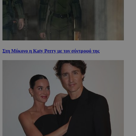
Στη Μύκονο η Katy Perry με τον σύντροφό της