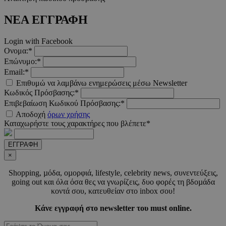
ΝΕΑ ΕΓΓΡΑΦΗ
__cf_bm
29 λεπτ
Cloudflare Inc.
δευτερό
.twitter.com
Login with Facebook
Ονομα:*
Google Privacy Polic
Επώνυμο:*
Email:*
Επιθυμώ να λαμβάνω ενημερώσεις μέσω Newsletter
Κωδικός Πρόσβασης:*
__cf_bm
29 λεπτ
Cloudflare Inc.
δευτερό
.pexels.com
Επιβεβαίωση Κωδικού Πρόσβασης:*
Αποδοχή
όρων χρήσης
Καταχωρήστε τους χαρακτήρες που βλέπετε*
ΕΓΓΡΑΦΗ
×
LangCookie
www.must.com.cy
1 εβδομ
μέρ
Shopping, µόδα, οµορφιά, lifestyle, celebrity news, συνεντεύξεις,
going out και όλα όσα θες να γνωρίζεις, δυο φορές τη βδοµάδα
CookieScriptConsent
4 εβδο
CookieScript
κοντά σου, κατευθείαν στο inbox σου!
2 μέ
www.must.com.cy
Κάνε εγγραφή στο newsletter του must online.