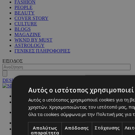
FASHION
PEOPLE
BEAUTY
COVER STORY
CULTURE
BLOGS
MAGAZINE
WKND BY MUST
ASTROLOGY
ΓΕΝΙΚΕΣ ΠΛΗΡΟΦΟΡΙΕΣ
ΕΙΣΟΔΟΣ
DESKTOP
Αυτός ο ιστότοπος χρησιμοποιεί 
NETWORK:
Αυτός ο ιστότοπος χρησιμοποιεί cookies για τη β
χρηστών. Χρησιμοποιώντας τον ιστότοπό μας, πα
όλα τα cookies σύμφωνα με την Πολιτική μας για τ
Απολύτως
Απόδοσης
Στόχευσης
Λει
απαραίτητα