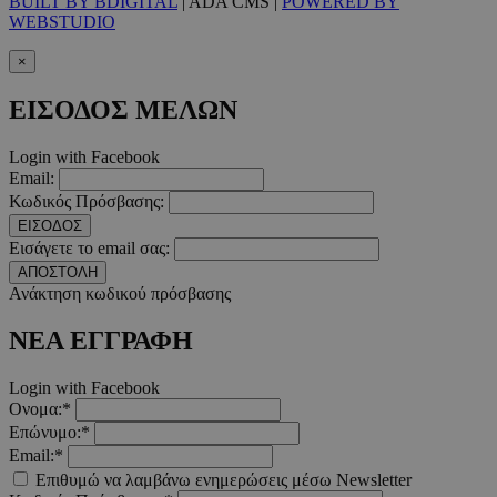
BUILT BY BDIGITAL
| ADA CMS |
POWERED BY
WEBSTUDIO
×
ΕΙΣΟΔΟΣ ΜΕΛΩΝ
__cf_bm
29 λεπτ
Cloudflare Inc.
δευτερό
.twitter.com
Login with Facebook
Email:
Google Privacy Polic
Κωδικός Πρόσβασης:
ΕΙΣΟΔΟΣ
Εισάγετε το email σας:
__cf_bm
29 λεπτ
Cloudflare Inc.
ΑΠΟΣΤΟΛΗ
δευτερό
.pexels.com
Ανάκτηση κωδικού πρόσβασης
ΝΕΑ ΕΓΓΡΑΦΗ
Login with Facebook
LangCookie
www.must.com.cy
1 εβδομ
Ονομα:*
μέρ
Επώνυμο:*
Email:*
CookieScriptConsent
4 εβδο
CookieScript
Επιθυμώ να λαμβάνω ενημερώσεις μέσω Newsletter
2 μέ
www.must.com.cy