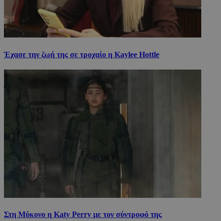
Έχασε την ζωή της σε τροχαίο η Kaylee Hottle
Στη Μύκονο η Katy Perry με τον σύντροφό της