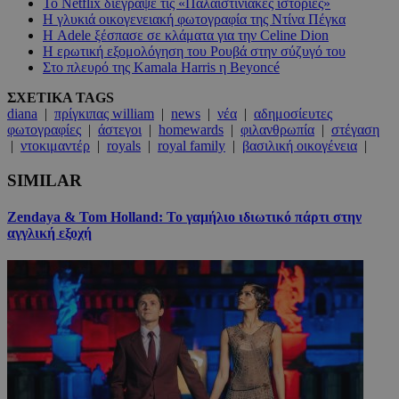
Το Netflix διέγραψε τις «Παλαιστινιακές ιστορίες»
Η γλυκιά οικογενειακή φωτογραφία της Ντίνα Πέγκα
Η Adele ξέσπασε σε κλάματα για την Celine Dion
Η ερωτική εξομολόγηση του Ρουβά στην σύζυγό του
Στο πλευρό της Kamala Harris η Beyoncé
ΣΧΕΤΙΚΑ TAGS
diana
|
πρίγκιπας william
|
news
|
νέα
|
αδημοσίευτες
φωτογραφίες
|
άστεγοι
|
homewards
|
φιλανθρωπία
|
στέγαση
|
ντοκιμαντέρ
|
royals
|
royal family
|
βασιλική οικογένεια
|
SIMILAR
Zendaya & Tom Holland: Το γαμήλιο ιδιωτικό πάρτι στην
αγγλική εξοχή