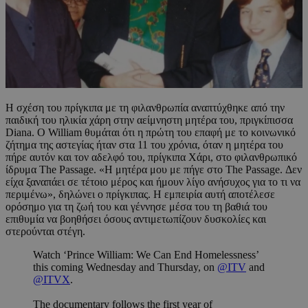
Η σχέση του πρίγκιπα με τη φιλανθρωπία αναπτύχθηκε από την
παιδική του ηλικία χάρη στην αείμνηστη μητέρα του, πριγκίπισσα
Diana. Ο William θυμάται ότι η πρώτη του επαφή με το κοινωνικό
ζήτημα της αστεγίας ήταν στα 11 του χρόνια, όταν η μητέρα του
πήρε αυτόν και τον αδελφό του, πρίγκιπα Χάρι, στο φιλανθρωπικό
ίδρυμα The Passage. «Η μητέρα μου με πήγε στο The Passage. Δεν
είχα ξαναπάει σε τέτοιο μέρος και ήμουν λίγο ανήσυχος για το τι να
περιμένω», δηλώνει ο πρίγκιπας. Η εμπειρία αυτή αποτέλεσε
ορόσημο για τη ζωή του και γέννησε μέσα του τη βαθιά του
επιθυμία να βοηθήσει όσους αντιμετωπίζουν δυσκολίες και
στερούνται στέγη.
Watch ‘Prince William: We Can End Homelessness’
this coming Wednesday and Thursday, on
@ITV
and
@ITVX
.
The documentary follows the first year of