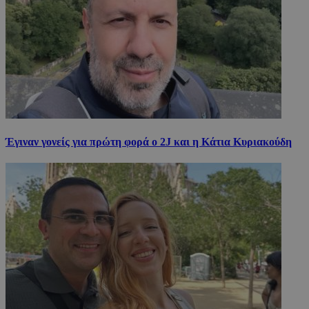
Έγιναν γονείς για πρώτη φορά ο 2J και η Κάτια Κυριακούδη