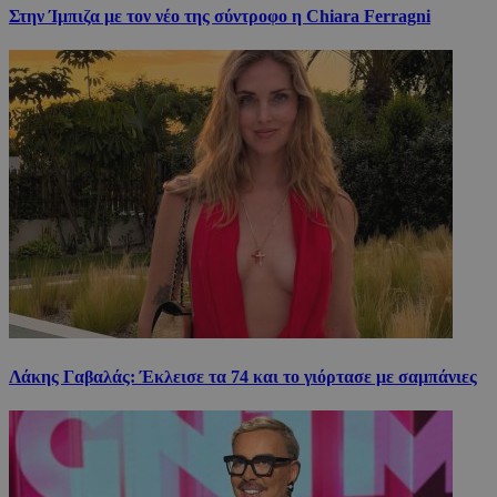
Στην Ίμπιζα με τον νέο της σύντροφο η Chiara Ferragni
Λάκης Γαβαλάς: Έκλεισε τα 74 και το γιόρτασε με σαμπάνιες