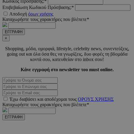
Κωδικός Πρόσβασης:*
Επιβεβαίωση Κωδικού Πρόσβασης:*
Αποδοχή
όρων χρήσης
Καταχωρήστε τους χαρακτήρες που βλέπετε*
_scc_session
.entelia-
19 λεπτ
ΕΓΓΡΑΦΗ
adserver.com
δευτερό
×
Shopping, µόδα, οµορφιά, lifestyle, celebrity news, συνεντεύξεις,
going out και όλα όσα θες να γνωρίζεις, δυο φορές τη βδοµάδα
PHPSESSID
συνεδ
PHP.net
κοντά σου, κατευθείαν στο inbox σου!
www.must.com.cy
Κάνε εγγραφή στο newsletter του must online.
Έχω διαβάσει και αποδέχοµαι τους
ΟΡΟΥΣ ΧΡΗΣΗΣ
Καταχωρήστε τους χαρακτήρες που βλέπετε*
ΕΓΓΡΑΦΗ
PHPSESSID
συνεδ
PHP.net
m.must.com.cy