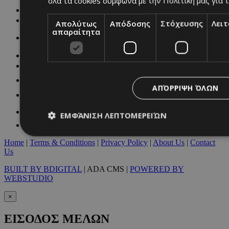
όλα τα cookies σύμφωνα με την Πολιτική μας για τ
NETWORK:
Απολύτως
Απόδοσης
Στόχευσης
Λει
απαραίτητα
ΑΠΌΡΡΙΨΗ ΌΛΩΝ
ΕΜΦΆΝΙΣΗ ΛΕΠΤΟΜΕΡΕΙΏΝ
Home
|
Terms & Conditions
|
Privacy Policy
|
About Us
|
Contact
Us
Απολύτως απαραίτητα
Απόδοσης
Στόχευσης
Λ
BUILT BY BDIGITAL
| ADA CMS |
POWERED BY
Τα απολύτως απαραίτητα cookies επιτρέπουν βασικές λειτουργ
WEBSTUDIO
χρήστη και τη διαχείριση λογαριασμού. Ο ιστότοπος δεν μπορε
απολύτως απαραίτητα cookies.
×
Προμηθευτής
/
Ονοματεπώνυμο
Λήξ
Πεδίο
ΕΙΣΟΔΟΣ ΜΕΛΩΝ