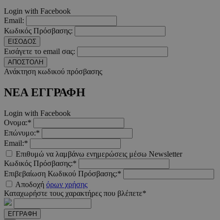
PinToTopCookie
www.must.com.cy
12 ώ
Login with Facebook
Email:
Κωδικός Πρόσβασης:
ΕΙΣΟΔΟΣ
Εισάγετε το email σας:
ΑΠΟΣΤΟΛΗ
__cf_bm
29 λεπτ
Cloudflare Inc.
δευτερό
.twitter.com
Ανάκτηση κωδικού πρόσβασης
ΝΕΑ ΕΓΓΡΑΦΗ
Google Privacy Polic
Login with Facebook
Ονομα:*
__cf_bm
29 λεπτ
Cloudflare Inc.
Επώνυμο:*
δευτερό
.pexels.com
Email:*
Επιθυμώ να λαμβάνω ενημερώσεις μέσω Newsletter
Κωδικός Πρόσβασης:*
Επιβεβαίωση Κωδικού Πρόσβασης:*
Αποδοχή
όρων χρήσης
LangCookie
www.must.com.cy
1 εβδομ
Καταχωρήστε τους χαρακτήρες που βλέπετε*
μέρ
ΕΓΓΡΑΦΗ
CookieScriptConsent
4 εβδο
CookieScript