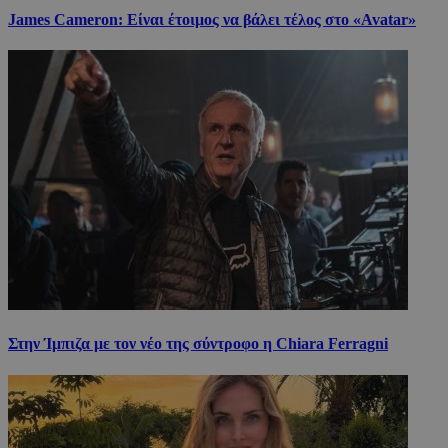
James Cameron: Είναι έτοιμος να βάλει τέλος στο «Avatar»
Στην Ίμπιζα με τον νέο της σύντροφο η Chiara Ferragni