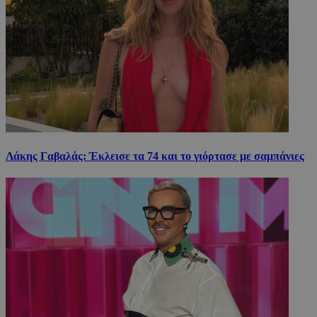
Λάκης Γαβαλάς: Έκλεισε τα 74 και το γιόρτασε με σαμπάνιες