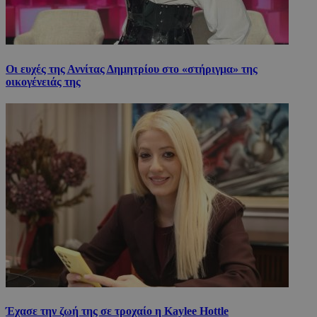
Οι ευχές της Αννίτας Δημητρίου στο «στήριγμα» της
οικογένειάς της
Έχασε την ζωή της σε τροχαίο η Kaylee Hottle