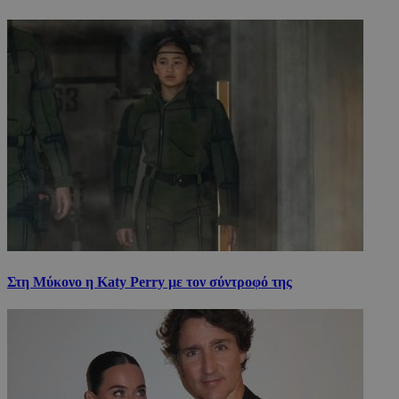
Στη Μύκονο η Katy Perry με τον σύντροφό της