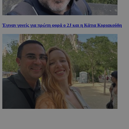
Έγιναν γονείς για πρώτη φορά ο 2J και η Κάτια Κυριακούδη