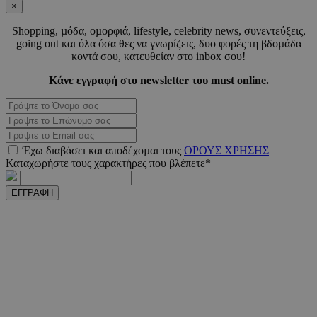
2 μέ
www.must.com.cy
×
Shopping, µόδα, οµορφιά, lifestyle, celebrity news, συνεντεύξεις,
going out και όλα όσα θες να γνωρίζεις, δυο φορές τη βδοµάδα
κοντά σου, κατευθείαν στο inbox σου!
Κάνε εγγραφή στο newsletter του must online.
_scc_session
.entelia-
19 λεπτ
adserver.com
δευτερό
PHPSESSID
συνεδ
PHP.net
Έχω διαβάσει και αποδέχοµαι τους
ΟΡΟΥΣ ΧΡΗΣΗΣ
www.must.com.cy
Καταχωρήστε τους χαρακτήρες που βλέπετε*
ΕΓΓΡΑΦΗ
PHPSESSID
συνεδ
PHP.net
m.must.com.cy