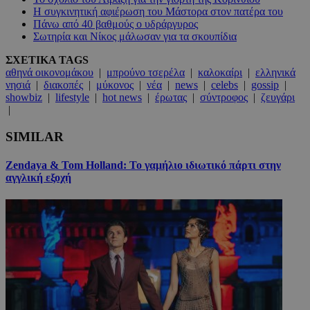
Η συγκινητική αφιέρωση του Μάστορα στον πατέρα του
Πάνω από 40 βαθμούς ο υδράργυρος
Σωτηρία και Νίκος μάλωσαν για τα σκουπίδια
ΣΧΕΤΙΚΑ TAGS
αθηνά οικονομάκου
|
μπρούνο τσερέλα
|
καλοκαίρι
|
ελληνικά
νησιά
|
διακοπές
|
μύκονος
|
νέα
|
news
|
celebs
|
gossip
|
showbiz
|
lifestyle
|
hot news
|
έρωτας
|
σύντροφος
|
ζευγάρι
|
SIMILAR
Zendaya & Tom Holland: Το γαμήλιο ιδιωτικό πάρτι στην
αγγλική εξοχή