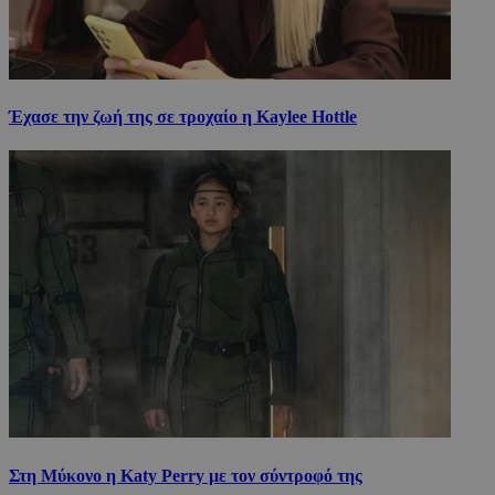
Έχασε την ζωή της σε τροχαίο η Kaylee Hottle
Στη Μύκονο η Katy Perry με τον σύντροφό της