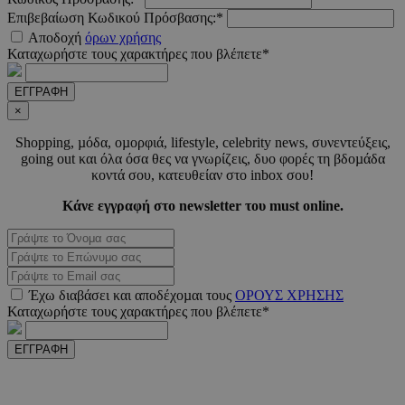
Επιβεβαίωση Κωδικού Πρόσβασης:*
CookieScriptConsent
4 εβδο
CookieScript
Αποδοχή
όρων χρήσης
2 μέ
www.must.com.cy
Καταχωρήστε τους χαρακτήρες που βλέπετε*
ΕΓΓΡΑΦΗ
×
Shopping, µόδα, οµορφιά, lifestyle, celebrity news, συνεντεύξεις,
_scc_session
.entelia-
19 λεπτ
adserver.com
δευτερό
going out και όλα όσα θες να γνωρίζεις, δυο φορές τη βδοµάδα
κοντά σου, κατευθείαν στο inbox σου!
Κάνε εγγραφή στο newsletter του must online.
PHPSESSID
συνεδ
PHP.net
www.must.com.cy
Έχω διαβάσει και αποδέχοµαι τους
ΟΡΟΥΣ ΧΡΗΣΗΣ
Καταχωρήστε τους χαρακτήρες που βλέπετε*
ΕΓΓΡΑΦΗ