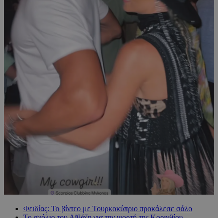
Φειδίας: Το βίντεο με Τουρκοκύπριο προκάλεσε σάλο
Το σχόλιο του Αϊβάζη για την γιορτή της Κορινθίου