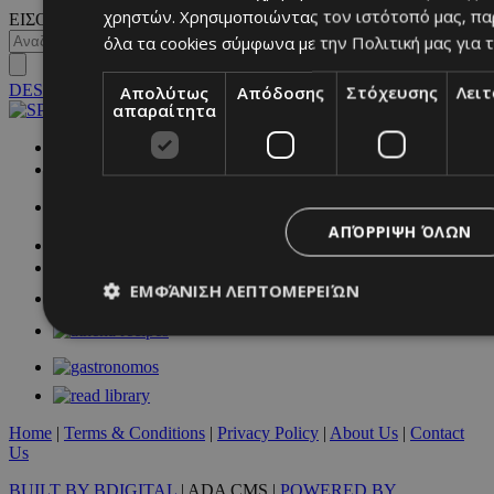
χρηστών. Χρησιμοποιώντας τον ιστότοπό μας, πα
ΕΙΣΟΔΟΣ
όλα τα cookies σύμφωνα με την Πολιτική μας για τ
DESKTOP
Απολύτως
Απόδοσης
Στόχευσης
Λει
απαραίτητα
NETWORK:
ΑΠΌΡΡΙΨΗ ΌΛΩΝ
ΕΜΦΆΝΙΣΗ ΛΕΠΤΟΜΕΡΕΙΏΝ
Απολύτως απαραίτητα
Απόδοσης
Στόχευσης
Λ
Τα απολύτως απαραίτητα cookies επιτρέπουν βασικές λειτουργ
Home
|
Terms & Conditions
|
Privacy Policy
|
About Us
|
Contact
χρήστη και τη διαχείριση λογαριασμού. Ο ιστότοπος δεν μπορε
Us
απολύτως απαραίτητα cookies.
BUILT BY BDIGITAL
| ADA CMS |
POWERED BY
Προμηθευτής
/