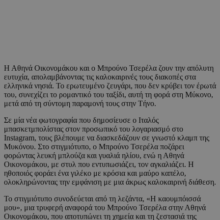
Η Αθηνά Οικονομάκου και ο Μπρούνο Τσερέλα ζουν την απόλυτη
ευτυχία, απολαμβάνοντας τις καλοκαιρινές τους διακοπές στα
ελληνικά νησιά. Το ερωτευμένο ζευγάρι, που δεν κρύβει τον έρωτά
του, συνεχίζει το ρομαντικό του ταξίδι, αυτή τη φορά στη Μύκονο,
μετά από τη σύντομη παραμονή τους στην Τήνο.
Σε μία νέα φωτογραφία που δημοσίευσε ο Ιταλός
μπασκετμπολίστας στον προσωπικό του λογαριασμό στο
Instagram, τους βλέπουμε να διασκεδάζουν σε γνωστό κλαμπ της
Μυκόνου. Στο στιγμιότυπο, ο Μπρούνο Τσερέλα ποζάρει
φορώντας λευκή μπλούζα και γυαλιά ηλίου, ενώ η Αθηνά
Οικονομάκου, με στυλ που εντυπωσιάζει, τον αγκαλιάζει. Η
ηθοποιός φοράει ένα γιλέκο με κρόσια και μαύρο καπέλο,
ολοκληρώνοντας την εμφάνιση με μια άκρως καλοκαιρινή διάθεση.
Το στιγμιότυπο συνοδεύεται από τη λεζάντα, «Η καουμπόισσά
μου», μια τρυφερή αναφορά του Μπρούνο Τσερέλα στην Αθηνά
Οικονομάκου, που αποτυπώνει τη χημεία και τη ζεστασιά της