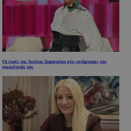
Οι ευχές της Αννίτας Δημητρίου στο «στήριγμα» της
οικογένειάς της