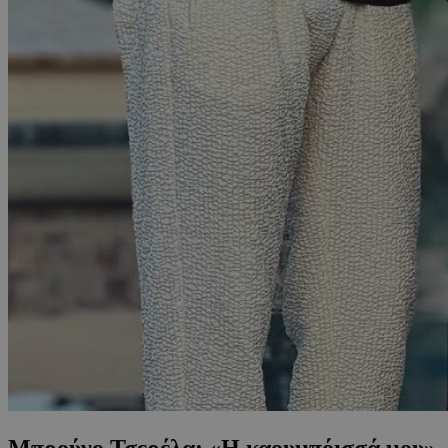
Μπρούνο Τσερέλα: «Η καουμπόισσά μου»