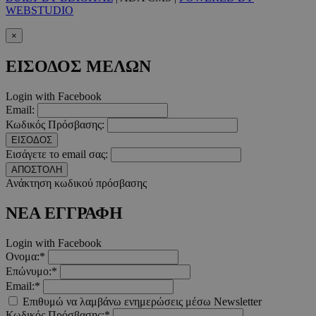
Ονοματεπώνυμο
Λήξ
Πεδίο
WEBSTUDIO
PinToTopCookie
www.must.com.cy
12 ώ
×
ΕΙΣΟΔΟΣ ΜΕΛΩΝ
Login with Facebook
Email:
__cf_bm
29 λεπτ
Cloudflare Inc.
Κωδικός Πρόσβασης:
δευτερό
.twitter.com
ΕΙΣΟΔΟΣ
Εισάγετε το email σας:
Google Privacy Polic
ΑΠΟΣΤΟΛΗ
Ανάκτηση κωδικού πρόσβασης
__cf_bm
29 λεπτ
Cloudflare Inc.
ΝΕΑ ΕΓΓΡΑΦΗ
δευτερό
.pexels.com
Login with Facebook
Ονομα:*
Επώνυμο:*
Email:*
LangCookie
www.must.com.cy
1 εβδομ
Επιθυμώ να λαμβάνω ενημερώσεις μέσω Newsletter
μέρ
Κωδικός Πρόσβασης:*