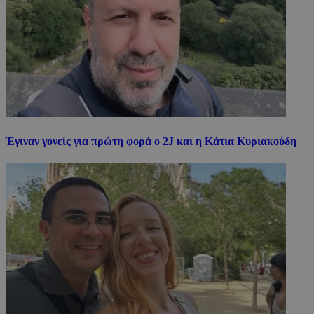
Έγιναν γονείς για πρώτη φορά ο 2J και η Κάτια Κυριακούδη