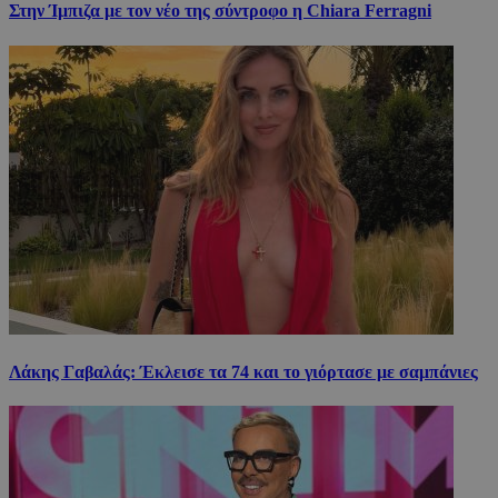
Στην Ίμπιζα με τον νέο της σύντροφο η Chiara Ferragni
Λάκης Γαβαλάς: Έκλεισε τα 74 και το γιόρτασε με σαμπάνιες