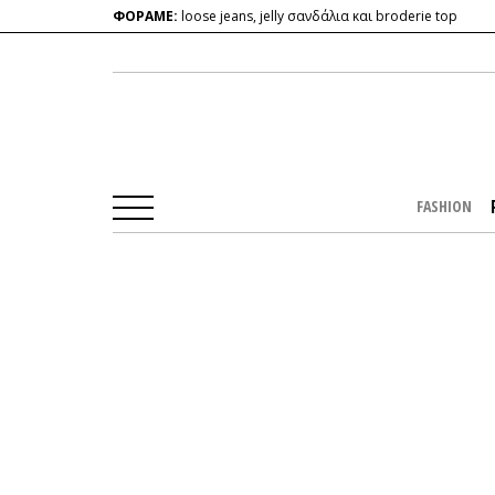
ΦΟΡΑΜΕ:
loose jeans, jelly σανδάλια και broderie top
FASHION
Αρχική Σελίδα
/
PEOPLE