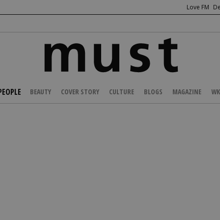
Love FM
De
PEOPLE
BEAUTY
COVER STORY
CULTURE
BLOGS
MAGAZINE
WK
/
CELEBS