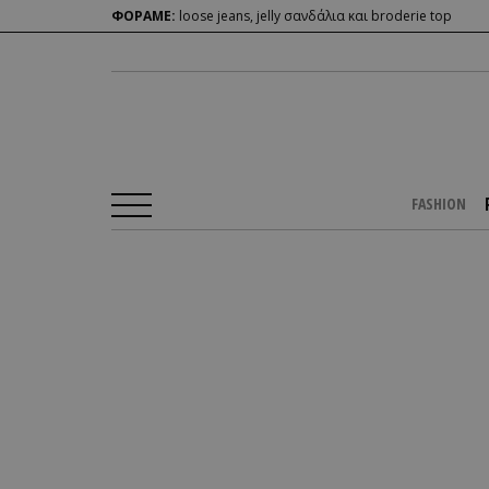
ΦΟΡΑΜΕ:
loose jeans, jelly σανδάλια και broderie top
FASHION
Αρχική Σελίδα
/
PEOPLE