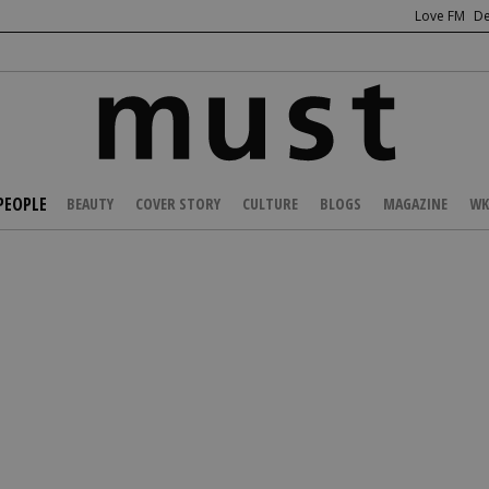
Love FM
De
PEOPLE
BEAUTY
COVER STORY
CULTURE
BLOGS
MAGAZINE
WK
/
CELEBS