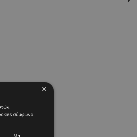
ηγόρησε την
Κάνιε Γουέστ τη
α στούντιο στη
νωσε με τον
 παραμείνουν
ρικές γουλιές, η
μια «περίεργη
×
στών.
cookies σύμφωνα
ιασμός
|
Μη