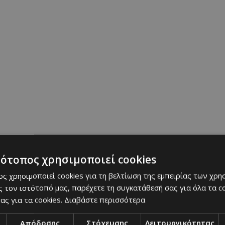
ηρίζοντάς τους «ανυπόστατους», και μάλιστα κατ
ό» όταν εκείνη κατέθεσε την αρχική της αγωγή.
ία της νέας μήνυσης αφορά τον ισχυρισμό ότι ο 
. Η Πισιότα αναφέρει ότι γνώρισε τον ράπερ σε έν
γότερα παρευρέθηκε σε ένα πάρτι που συνδιοργά
ν ίδια, ο Γουέστ ανακοίνωσε πως όσοι ήθελαν να
ιουν, και της έδωσε ο ίδιος ένα ποτό. Μετά από με
σθάνεται αποπροσανατολισμένη και βυθίστηκε σε 
ατάσταση», όπως την περιγράφει στη μήνυσή της.
τότοπος χρησιμοποιεί cookies
ς χρησιμοποιεί cookies για τη βελτίωση της εμπειρίας των χρη
 τον ιστότοπό μας, παρέχετε τη συγκατάθεσή σας για όλα τα 
howbiz
|
lifestyle
|
gossip
|
news
|
must know
|
celebs
|
β
ας για τα cookies.
Διαβάστε περισσότερα
Απόδοσης
Στόχευσης
Λειτουργικότητας