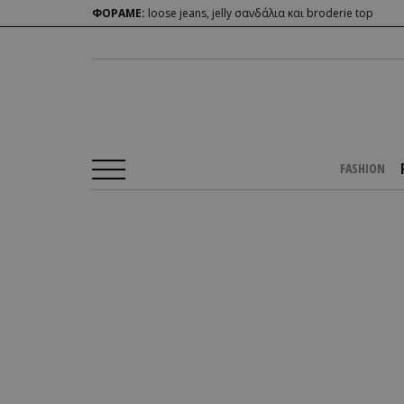
ΦΟΡΑΜΕ:
loose jeans, jelly σανδάλια και broderie top
FASHION
Αρχική Σελίδα
/
PEOPLE