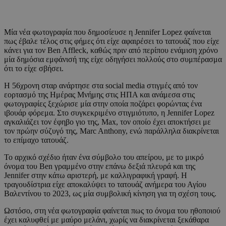
Μία νέα φωτογραφία που δημοσίευσε η Jennifer Lopez φαίνεται
πως έβαλε τέλος στις φήμες ότι είχε αφαιρέσει το τατουάζ που είχε
κάνει για τον Ben Affleck, καθώς πριν από περίπου ενάμιση χρόνο
μία δημόσια εμφάνισή της είχε οδηγήσει πολλούς στο συμπέρασμα
ότι το είχε σβήσει.
Η 56χρονη σταρ ανάρτησε στα social media στιγμές από τον
εορτασμό της Ημέρας Μνήμης στις ΗΠΑ και ανάμεσα στις
φωτογραφίες ξεχώρισε μία στην οποία ποζάρει φορώντας ένα
ιβουάρ φόρεμα. Στο συγκεκριμένο στιγμιότυπο, η Jennifer Lopez
αγκαλιάζει τον έφηβο γιο της, Max, τον οποίο έχει αποκτήσει με
τον πρώην σύζυγό της, Marc Anthony, ενώ παράλληλα διακρίνεται
το επίμαχο τατουάζ.
Το αρχικό σχέδιο ήταν ένα σύμβολο του απείρου, με το μικρό
όνομα του Ben γραμμένο στην επάνω δεξιά πλευρά και της
Jennifer στην κάτω αριστερή, με καλλιγραφική γραφή. Η
τραγουδίστρια είχε αποκαλύψει το τατουάζ ανήμερα του Αγίου
Βαλεντίνου το 2023, ως μία συμβολική κίνηση για τη σχέση τους.
Ωστόσο, στη νέα φωτογραφία φαίνεται πως το όνομα του ηθοποιού
έχει καλυφθεί με μαύρο μελάνι, χωρίς να διακρίνεται ξεκάθαρα