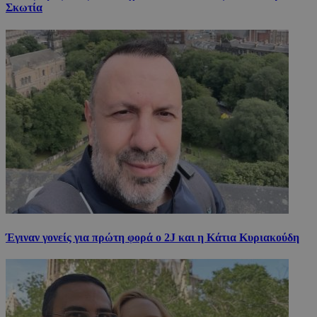
Σκωτία
Έγιναν γονείς για πρώτη φορά ο 2J και η Κάτια Κυριακούδη