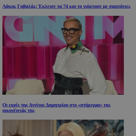
Λάκης Γαβαλάς: Έκλεισε τα 74 και το γιόρτασε με σαμπάνιες
Οι ευχές της Αννίτας Δημητρίου στο «στήριγμα» της
οικογένειάς της