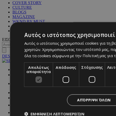
COVER STORY
CULTURE
BLOGS
MAGAZINE
WKND BY MUST
ASTROLOGY
ΓΕΝΙΚΕΣ ΠΛΗΡΟΦΟΡΙΕΣ
Αυτός ο ιστότοπος χρησιμοποιεί 
ΕΙΣΟΔΟΣ
Αυτός ο ιστότοπος χρησιμοποιεί cookies για τη β
χρηστών. Χρησιμοποιώντας τον ιστότοπό μας, πα
όλα τα cookies σύμφωνα με την Πολιτική μας για τ
DESKTOP
Απολύτως
Απόδοσης
Στόχευσης
Λει
NETWORK:
απαραίτητα
ΑΠΌΡΡΙΨΗ ΌΛΩΝ
ΕΜΦΆΝΙΣΗ ΛΕΠΤΟΜΕΡΕΙΏΝ