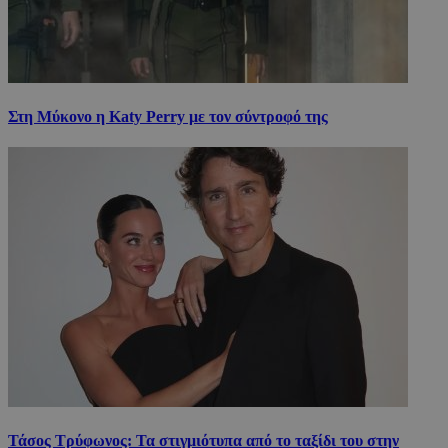
Στη Μύκονο η Katy Perry με τον σύντροφό της
Τάσος Τρύφωνος: Τα στιγμιότυπα από το ταξίδι του στην