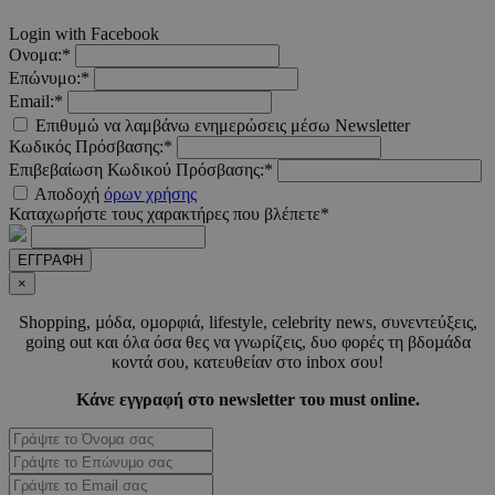
__cf_bm
29 λεπτ
Cloudflare Inc.
Login with Facebook
δευτερό
.pexels.com
Ονομα:*
Επώνυμο:*
Email:*
Επιθυμώ να λαμβάνω ενημερώσεις μέσω Newsletter
Κωδικός Πρόσβασης:*
LangCookie
www.must.com.cy
1 εβδομ
Επιβεβαίωση Κωδικού Πρόσβασης:*
μέρ
Αποδοχή
όρων χρήσης
Καταχωρήστε τους χαρακτήρες που βλέπετε*
CookieScriptConsent
4 εβδο
CookieScript
2 μέ
www.must.com.cy
ΕΓΓΡΑΦΗ
×
Shopping, µόδα, οµορφιά, lifestyle, celebrity news, συνεντεύξεις,
going out και όλα όσα θες να γνωρίζεις, δυο φορές τη βδοµάδα
κοντά σου, κατευθείαν στο inbox σου!
_scc_session
.entelia-
19 λεπτ
adserver.com
δευτερό
Κάνε εγγραφή στο newsletter του must online.
PHPSESSID
συνεδ
PHP.net
www.must.com.cy