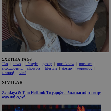
ΣΧΕΤΙΚΑ TAGS
JLo
|
news
|
lifestyle
|
gossip
|
must know
|
must see
|
επικαιρότητα
|
showbiz
|
lifestyle
|
gossip
|
χωρισμός
|
τατουάζ
|
viral
SIMILAR
Zendaya & Tom Holland: Το γαμήλιο ιδιωτικό πάρτι στην
αγγλική εξοχή