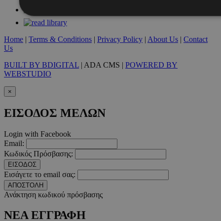
Απολύτως απαραίτητα
Απόδοσης
Στόχευσης
Λ
Home
|
Terms & Conditions
|
Privacy Policy
|
About Us
|
Contact
Us
Τα απολύτως απαραίτητα cookies επιτρέπουν βασικές λειτουργ
χρήστη και τη διαχείριση λογαριασμού. Ο ιστότοπος δεν μπορε
BUILT BY BDIGITAL
| ADA CMS |
POWERED BY
απολύτως απαραίτητα cookies.
WEBSTUDIO
Προμηθευτής
/
Ονοματεπώνυμο
Λήξ
×
Πεδίο
PinToTopCookie
www.must.com.cy
12 ώ
ΕΙΣΟΔΟΣ ΜΕΛΩΝ
Login with Facebook
Email:
Κωδικός Πρόσβασης:
ΕΙΣΟΔΟΣ
__cf_bm
29 λεπτ
Cloudflare Inc.
Εισάγετε το email σας:
δευτερό
.twitter.com
ΑΠΟΣΤΟΛΗ
Ανάκτηση κωδικού πρόσβασης
Google Privacy Polic
ΝΕΑ ΕΓΓΡΑΦΗ