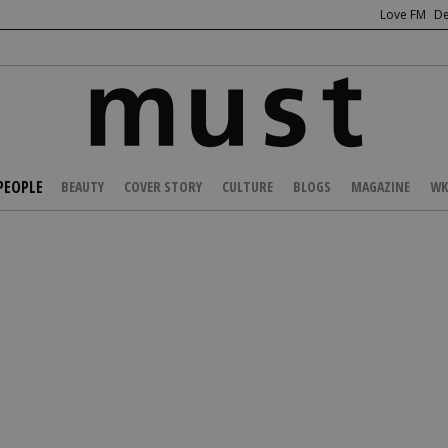
Love FM
De
PEOPLE
BEAUTY
COVER STORY
CULTURE
BLOGS
MAGAZINE
WK
/
CELEBS