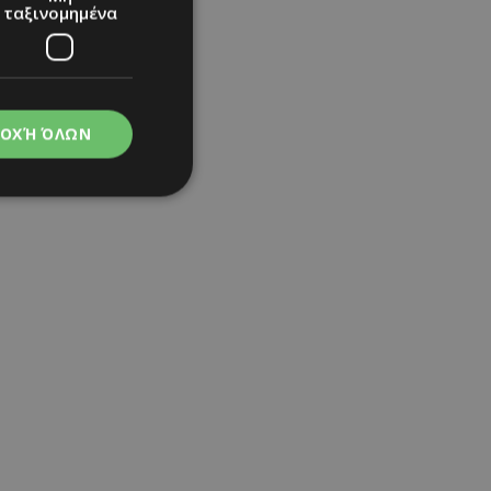
ταξινομημένα
ΟΧΉ ΌΛΩΝ
νομημένα
στη και τη
τητα cookies.
apping δηλαδή να
ημέρα στον χρήστη
ιες όπως είναι το
up και push down
ι για τη διάκριση
Αυτό είναι