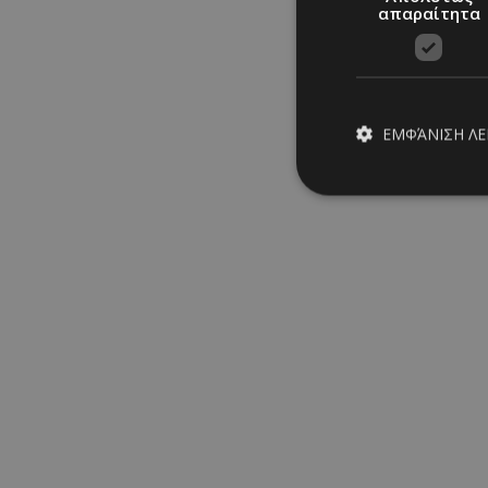
απαραίτητα
ΕΜΦΆΝΙΣΗ Λ
Απολύτω
Τα απολύτως απαραίτ
διαχείριση λογαρια
Ονοματεπώνυμο
PinToTopCookie
__cf_bm