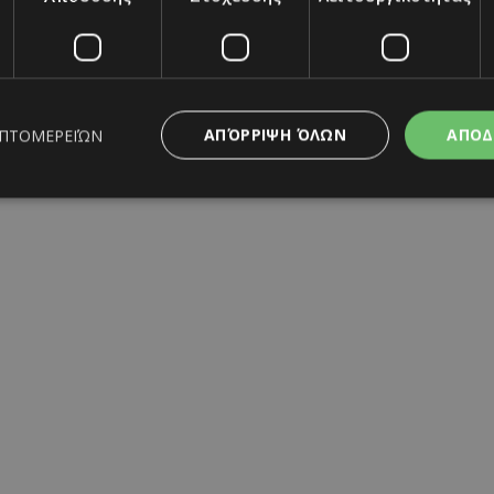
ΑΠΌΡΡΙΨΗ ΌΛΩΝ
ΑΠΟΔ
ΕΠΤΟΜΕΡΕΙΏΝ
ς απαραίτητα
Απόδοσης
Στόχευσης
Λειτουργικότητας
Μη ταξι
ητα cookies επιτρέπουν βασικές λειτουργίες του ιστότοπου, όπως τη σύνδεση χρή
σμού. Ο ιστότοπος δεν μπορεί να χρησιμοποιηθεί σωστά χωρίς τα απολύτως απαραί
Προμηθευτής
/
Λήξη
Περιγραφή
Πεδίο
www.must.com.cy
12 ώρες
Χρησιμοποιείται για σκοπούς C
εμφανίζει μόνο μια φορά την 
διάφορες διαφημιστικές ενέργε
take over banner και τα push 
banners.
29 λεπτά 59
Αυτό το cookie χρησιμοποιείτα
Cloudflare Inc.
δευτερόλεπτα
μεταξύ ανθρώπων και ρομπότ. 