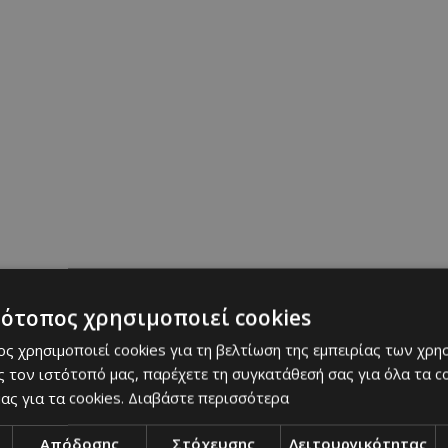
κό της λογαριασμό στο Instagram η ίδια ανάρτησ
βραδιά, μαζί με ένα στιγμιότυπο στο οποίο φαίν
τότοπος χρησιμοποιεί cookies
τον σύζυγό της Μιχάλη Κουϊνέλη γνωστό και ως St
ς χρησιμοποιεί cookies για τη βελτίωση της εμπειρίας των χρη
τα: «Τα πράγματα χρειάζονται χρόνο… Έπονται πε
 τον ιστότοπό μας, παρέχετε τη συγκατάθεσή σας για όλα τα 
ας για τα cookies.
Διαβάστε περισσότερα
Απόδοσης
Στόχευσης
Λειτουργικότητας