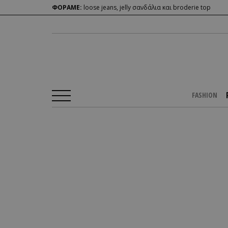
ΦΟΡΑΜΕ:
loose jeans, jelly σανδάλια και broderie top
FASHION
Αρχική Σελίδα
/
PEOPLE