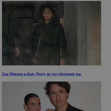
Στη Μύκονο η Katy Perry με τον σύντροφό της