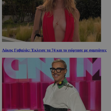
Λάκης Γαβαλάς: Έκλεισε τα 74 και το γιόρτασε με σαμπάνιες