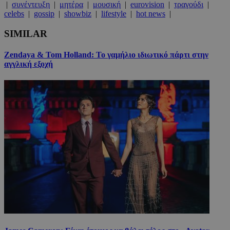
|
συνέντευξη
|
μητέρα
|
μουσική
|
eurovision
|
τραγούδι
|
celebs
|
gossip
|
showbiz
|
lifestyle
|
hot news
|
SIMILAR
Zendaya & Tom Holland: Το γαμήλιο ιδιωτικό πάρτι στην
αγγλική εξοχή