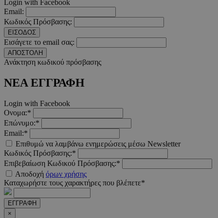
Login with Facebook
Email:
Κωδικός Πρόσβασης:
__cf_bm
29 λεπτ
Cloudflare Inc.
ΕΙΣΟΔΟΣ
δευτερό
.twitter.com
Εισάγετε το email σας:
ΑΠΟΣΤΟΛΗ
Google Privacy Polic
Ανάκτηση κωδικού πρόσβασης
ΝΕΑ ΕΓΓΡΑΦΗ
__cf_bm
29 λεπτ
Cloudflare Inc.
δευτερό
.pexels.com
Login with Facebook
Ονομα:*
Επώνυμο:*
Email:*
Επιθυμώ να λαμβάνω ενημερώσεις μέσω Newsletter
LangCookie
www.must.com.cy
1 εβδομ
Κωδικός Πρόσβασης:*
μέρ
Επιβεβαίωση Κωδικού Πρόσβασης:*
Αποδοχή
όρων χρήσης
CookieScriptConsent
4 εβδο
CookieScript
Καταχωρήστε τους χαρακτήρες που βλέπετε*
2 μέ
www.must.com.cy
ΕΓΓΡΑΦΗ
×