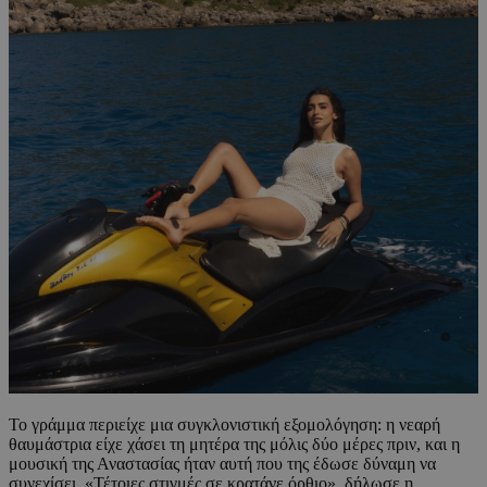
Το γράμμα περιείχε μια συγκλονιστική εξομολόγηση: η νεαρή
θαυμάστρια είχε χάσει τη μητέρα της μόλις δύο μέρες πριν, και η
μουσική της Αναστασίας ήταν αυτή που της έδωσε δύναμη να
συνεχίσει. «Τέτοιες στιγμές σε κρατάνε όρθιο», δήλωσε η