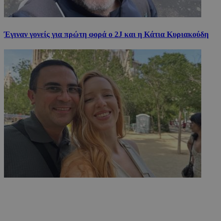
Έγιναν γονείς για πρώτη φορά ο 2J και η Κάτια Κυριακούδη