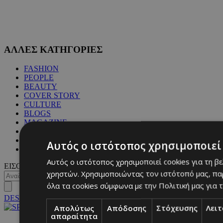
ΑΛΛΕΣ ΚΑΤΗΓΟΡΙΕΣ
FASHION
PEOPLE
BEAUTY
COVER STORY
CULTURE
BLOGS
MAGAZINE
WKND BY MUST
ASTROLOGY
Αυτός ο ιστότοπος χρησιμοποιεί 
ΓΕΝΙΚΕΣ ΠΛΗΡΟΦΟΡΙΕΣ
Αυτός ο ιστότοπος χρησιμοποιεί cookies για τη β
ΕΙΣΟΔΟΣ
χρηστών. Χρησιμοποιώντας τον ιστότοπό μας, πα
όλα τα cookies σύμφωνα με την Πολιτική μας για τ
DESKTOP
Απολύτως
Απόδοσης
Στόχευσης
Λει
απαραίτητα