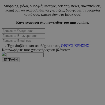
Shopping, µόδα, οµορφιά, lifestyle, celebrity news, συνεντεύξεις,
going out και όλα όσα θες να γνωρίζεις, δυο φορές τη βδοµάδα
_scc_session
.entelia-
19 λεπτ
adserver.com
δευτερό
κοντά σου, κατευθείαν στο inbox σου!
Κάνε εγγραφή στο newsletter του must online.
PHPSESSID
συνεδ
PHP.net
www.must.com.cy
Έχω διαβάσει και αποδέχοµαι τους
ΟΡΟΥΣ ΧΡΗΣΗΣ
Καταχωρήστε τους χαρακτήρες που βλέπετε*
ΕΓΓΡΑΦΗ
PHPSESSID
συνεδ
PHP.net
m.must.com.cy