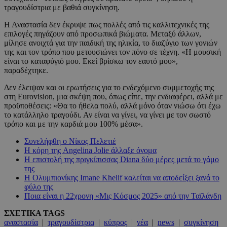
τραγουδίστρια με βαθιά συγκίνηση.
Η Αναστασία δεν έκρυψε πως πολλές από τις καλλιτεχνικές της
επιλογές πηγάζουν από προσωπικά βιώματα. Μεταξύ άλλων,
μίλησε ανοιχτά για την παιδική της ηλικία, το διαζύγιο των γονιών
της και τον τρόπο που μετουσιώνει τον πόνο σε τέχνη. «Η μουσική
είναι το καταφύγιό μου. Εκεί βρίσκω τον εαυτό μου»,
παραδέχτηκε.
Δεν έλειψαν και οι ερωτήσεις για το ενδεχόμενο συμμετοχής της
στη Eurovision, μια σκέψη που, όπως είπε, την ενδιαφέρει, αλλά με
προϋποθέσεις: «Θα το ήθελα πολύ, αλλά μόνο όταν νιώσω ότι έχω
το κατάλληλο τραγούδι. Αν είναι να γίνει, να γίνει με τον σωστό
τρόπο και με την καρδιά μου 100% μέσα».
Συνελήφθη ο Νίκος Πελετιέ
Η κόρη της Angelina Jolie άλλαξε όνομα
Η επιστολή της πριγκίπισσας Diana δύο μέρες μετά το γάμο
της
Η Ολυμπιονίκης Imane Khelif καλείται να αποδείξει ξανά το
φύλο της
Ποια είναι η 22χρονη «Μις Κόσμος 2025» από την Ταϊλάνδη
ΣΧΕΤΙΚΑ TAGS
αναστασία
|
τραγουδίστρια
|
κύπρος
|
νέα
|
news
|
συγκίνηση