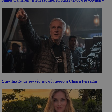
James Cameron: Είναι έτοιμος να βάλει τέλος στο «Avatar»
Στην Ίμπιζα με τον νέο της σύντροφο η Chiara Ferragni