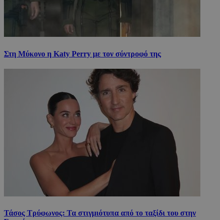
Στη Μύκονο η Katy Perry με τον σύντροφό της
Τάσος Τρύφωνος: Τα στιγμιότυπα από το ταξίδι του στην