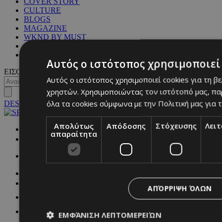
COVER STORY
CULTURE
BLOGS
MAGAZINE
WKND BY MUST
ASTROLOGY
ΓΕΝΙΚΕΣ ΠΛΗΡΟΦΟΡΙΕΣ
Αυτός ο ιστότοπος χρησιμοποιεί 
ΕΙΣΟΔΟΣ
Αυτός ο ιστότοπος χρησιμοποιεί cookies για τη β
χρηστών. Χρησιμοποιώντας τον ιστότοπό μας, πα
όλα τα cookies σύμφωνα με την Πολιτική μας για τ
DESKTOP
Απολύτως
Απόδοσης
Στόχευσης
Λει
NETWORK:
απαραίτητα
ΑΠΌΡΡΙΨΗ ΌΛΩΝ
ΕΜΦΆΝΙΣΗ ΛΕΠΤΟΜΕΡΕΙΏΝ