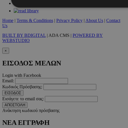
Απολύτως απαραίτητα
Απόδοσης
Στόχευσης
Λ
Home
|
Terms & Conditions
|
Privacy Policy
|
About Us
|
Contact
Us
Τα απολύτως απαραίτητα cookies επιτρέπουν βασικές λειτουργ
χρήστη και τη διαχείριση λογαριασμού. Ο ιστότοπος δεν μπορε
BUILT BY BDIGITAL
| ADA CMS |
POWERED BY
απολύτως απαραίτητα cookies.
WEBSTUDIO
Προμηθευτής
/
Ονοματεπώνυμο
Λήξ
×
Πεδίο
PinToTopCookie
www.must.com.cy
12 ώ
ΕΙΣΟΔΟΣ ΜΕΛΩΝ
Login with Facebook
Email:
Κωδικός Πρόσβασης:
ΕΙΣΟΔΟΣ
__cf_bm
29 λεπτ
Cloudflare Inc.
Εισάγετε το email σας:
δευτερό
.twitter.com
ΑΠΟΣΤΟΛΗ
Ανάκτηση κωδικού πρόσβασης
Google Privacy Polic
ΝΕΑ ΕΓΓΡΑΦΗ