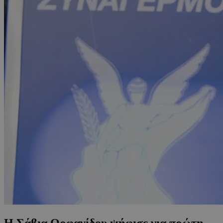
Η Σάβια Ορφανίδου ψήφισε για πρώτη