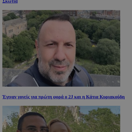
Σκωτία
Έγιναν γονείς για πρώτη φορά ο 2J και η Κάτια Κυριακούδη