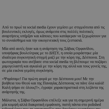
Από το πρωί τα social media έχουν γεμίσει με στιγμιότυπα από τις
βουλευτικές εκλογές, όμως ανάμεσα στις πολλές πολιτικές
αναρτήσεις υπήρξαν και κάποιες που κατάφεραν να ξεχωρίσουν για
το συναίσθημα και την οικογενειακή τους ζεστασιά.
Μία από αυτές ήταν και η ανάρτηση της Σάβιας Ορφανίδου,
υποψήφιας βουλεύτριας με το ΔΗΣΥ, η οποία μοιράστηκε μία
ιδιαίτερα συγκινητική στιγμή μαζί με την κόρη της, Δέσποινα. Στη
φωτογραφία που ανέβασε στα social media τη βλέπουμε να ποζάρει
χαμογελαστή και αγκαλιά με την κόρη της αλλά και τους γονείς της,
σε μία εικόνα γεμάτη συγκίνηση.
«Ψηφίσαμε! Για πρώτη φορά με την Δέσποινα μου! Με την
βοήθεια του Θεού και της Παναγίας Δέσποινας να πάνε όλα καλά!
Καλή ψήφο σε όλους!!», έγραψε χαρακτηριστικά στη λεζάντα της
ανάρτησής της.
Μάλιστα, η Σάβια Ορφανίδου επέλεξε και για τη σημερινή ημέρα
μία κομψή αλλά διακριτική εμφάνιση, πιστή πάντα στο polished
tailored ύφος που τη χαρακτηρίζει στις δημόσιες εμφανίσεις της.