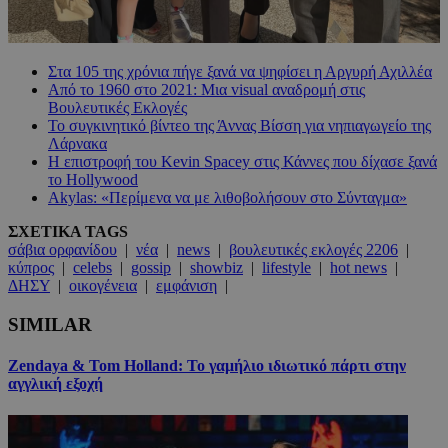
Στα 105 της χρόνια πήγε ξανά να ψηφίσει η Αργυρή Αχιλλέα
Από το 1960 στο 2021: Μια visual αναδρομή στις
Βουλευτικές Εκλογές
Το συγκινητικό βίντεο της Άννας Βίσση για νηπιαγωγείο της
Λάρνακα
Η επιστροφή του Kevin Spacey στις Κάννες που δίχασε ξανά
το Hollywood
Akylas: «Περίμενα να με λιθοβολήσουν στο Σύνταγμα»
ΣΧΕΤΙΚΑ TAGS
σάβια ορφανίδου
|
νέα
|
news
|
βουλευτικές εκλογές 2206
|
κύπρος
|
celebs
|
gossip
|
showbiz
|
lifestyle
|
hot news
|
ΔΗΣΥ
|
οικογένεια
|
εμφάνιση
|
SIMILAR
Zendaya & Tom Holland: Το γαμήλιο ιδιωτικό πάρτι στην
αγγλική εξοχή