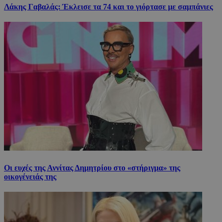
Λάκης Γαβαλάς: Έκλεισε τα 74 και το γιόρτασε με σαμπάνιες
Οι ευχές της Αννίτας Δημητρίου στο «στήριγμα» της
οικογένειάς της