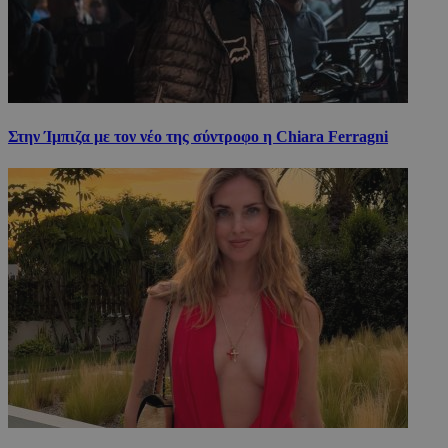
Στην Ίμπιζα με τον νέο της σύντροφο η Chiara Ferragni