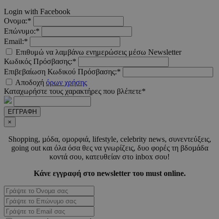
__cf_bm
29 λεπτ
Cloudflare Inc.
Login with Facebook
δευτερό
.pexels.com
Ονομα:*
Επώνυμο:*
Email:*
Επιθυμώ να λαμβάνω ενημερώσεις μέσω Newsletter
Κωδικός Πρόσβασης:*
LangCookie
www.must.com.cy
1 εβδομ
Επιβεβαίωση Κωδικού Πρόσβασης:*
μέρ
Αποδοχή
όρων χρήσης
Καταχωρήστε τους χαρακτήρες που βλέπετε*
CookieScriptConsent
4 εβδο
CookieScript
2 μέ
www.must.com.cy
ΕΓΓΡΑΦΗ
×
Shopping, µόδα, οµορφιά, lifestyle, celebrity news, συνεντεύξεις,
going out και όλα όσα θες να γνωρίζεις, δυο φορές τη βδοµάδα
κοντά σου, κατευθείαν στο inbox σου!
_scc_session
.entelia-
19 λεπτ
adserver.com
δευτερό
Κάνε εγγραφή στο newsletter του must online.
PHPSESSID
συνεδ
PHP.net
www.must.com.cy