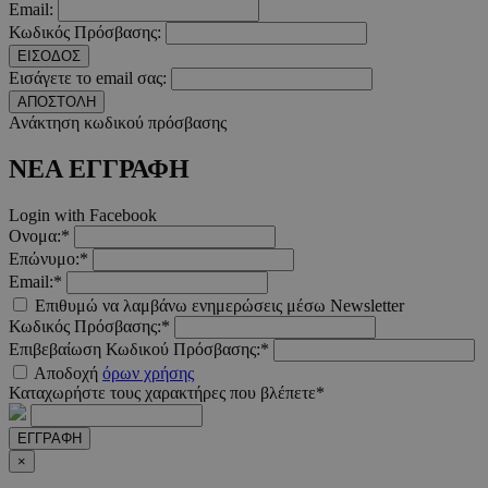
Email:
Κωδικός Πρόσβασης:
ΕΙΣΟΔΟΣ
Εισάγετε το email σας:
ΑΠΟΣΤΟΛΗ
__cf_bm
29 λεπτ
Cloudflare Inc.
Ανάκτηση κωδικού πρόσβασης
δευτερό
.twitter.com
ΝΕΑ ΕΓΓΡΑΦΗ
Google Privacy Polic
Login with Facebook
Ονομα:*
__cf_bm
29 λεπτ
Cloudflare Inc.
Επώνυμο:*
δευτερό
.pexels.com
Email:*
Επιθυμώ να λαμβάνω ενημερώσεις μέσω Newsletter
Κωδικός Πρόσβασης:*
Επιβεβαίωση Κωδικού Πρόσβασης:*
Αποδοχή
όρων χρήσης
LangCookie
www.must.com.cy
1 εβδομ
Καταχωρήστε τους χαρακτήρες που βλέπετε*
μέρ
ΕΓΓΡΑΦΗ
CookieScriptConsent
4 εβδο
CookieScript
×
2 μέ
www.must.com.cy