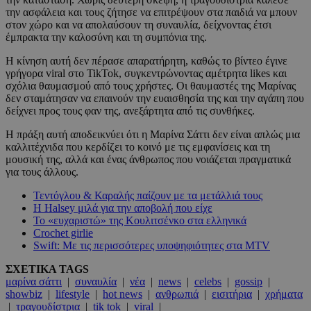
την ασφάλεια και τους ζήτησε να επιτρέψουν στα παιδιά να μπουν
στον χώρο και να απολαύσουν τη συναυλία, δείχνοντας έτσι
έμπρακτα την καλοσύνη και τη συμπόνια της.
Η κίνηση αυτή δεν πέρασε απαρατήρητη, καθώς το βίντεο έγινε
γρήγορα viral στο TikTok, συγκεντρώνοντας αμέτρητα likes και
σχόλια θαυμασμού από τους χρήστες. Οι θαυμαστές της Μαρίνας
δεν σταμάτησαν να επαινούν την ευαισθησία της και την αγάπη που
δείχνει προς τους φαν της, ανεξάρτητα από τις συνθήκες.
Η πράξη αυτή αποδεικνύει ότι η Μαρίνα Σάττι δεν είναι απλώς μια
καλλιτέχνιδα που κερδίζει το κοινό με τις εμφανίσεις και τη
μουσική της, αλλά και ένας άνθρωπος που νοιάζεται πραγματικά
για τους άλλους.
Τεντόγλου & Καραλής παίζουν με τα μετάλλιά τους
Η Halsey μιλά για την αποβολή που είχε
Το «ευχαριστώ» της Κουλιτσένκο στα ελληνικά
Crochet girlie
Swift: Με τις περισσότερες υποψηφιότητες στα MTV
ΣΧΕΤΙΚΑ TAGS
μαρίνα σάττι
|
συναυλία
|
νέα
|
news
|
celebs
|
gossip
|
showbiz
|
lifestyle
|
hot news
|
ανθρωπιά
|
εισιτήρια
|
χρήματα
|
τραγουδίστρια
|
tik tok
|
viral
|