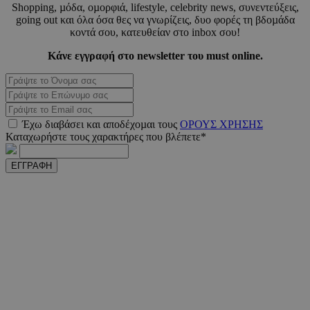
Shopping, µόδα, οµορφιά, lifestyle, celebrity news, συνεντεύξεις,
going out και όλα όσα θες να γνωρίζεις, δυο φορές τη βδοµάδα
κοντά σου, κατευθείαν στο inbox σου!
Κάνε εγγραφή στο newsletter του must online.
_scc_session
.entelia-
19 λεπτ
adserver.com
δευτερό
PHPSESSID
συνεδ
PHP.net
Έχω διαβάσει και αποδέχοµαι τους
ΟΡΟΥΣ ΧΡΗΣΗΣ
www.must.com.cy
Καταχωρήστε τους χαρακτήρες που βλέπετε*
ΕΓΓΡΑΦΗ
PHPSESSID
συνεδ
PHP.net
m.must.com.cy