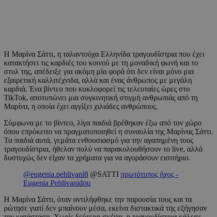
Η Μαρίνα Σάττι, η ταλαντούχα Ελληνίδα τραγουδίστρια που έχει
κατακτήσει τις καρδιές του κοινού με τη μοναδική φωνή και το
στυλ της, απέδειξε για ακόμη μία φορά ότι δεν είναι μόνο μια
εξαιρετική καλλιτέχνιδα, αλλά και ένας άνθρωπος με μεγάλη
καρδιά. Ένα βίντεο που κυκλοφορεί τις τελευταίες ώρες στο
TikTok, αποτυπώνει μια συγκινητική στιγμή ανθρωπιάς από τη
Μαρίνα, η οποία έχει αγγίξει χιλιάδες ανθρώπους.
Σύμφωνα με το βίντεο, λίγα παιδιά βρέθηκαν έξω από τον χώρο
όπου επρόκειτο να πραγματοποιηθεί η συναυλία της Μαρίνας Σάττι.
Τα παιδιά αυτά, γεμάτα ενθουσιασμό για την αγαπημένη τους
τραγουδίστρια, ήθελαν πολύ να παρακολουθήσουν το live, αλλά
δυστυχώς δεν είχαν τα χρήματα για να αγοράσουν εισιτήριο.
@eugenia.pehlivani8
@SATTI
πρωτότυπος ήχος -
Eugenia Pehlivanidou
Η Μαρίνα Σάττι, όταν αντιλήφθηκε την παρουσία τους και τα
ρώτησε γιατί δεν μπαίνουν μέσα, εκείνα διστακτικά της εξήγησαν
την κατάσταση. Χωρίς δεύτερη σκέψη, η τραγουδίστρια κάλεσε