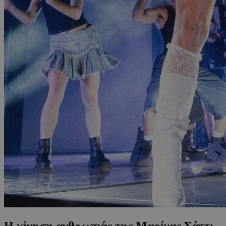
Η κίνηση ανθρωπιάς της Μαρίνας Σάττι