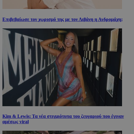
Επιβεβαίωσε τον χωρισμό της με τον Λιβάνη η Ανδρομάχη;
Kim & Lewis: Τα νέα στιγμιότυπα του ζευγαριού που έγιναν
αμέσως viral