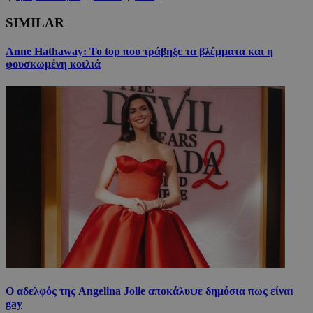
SIMILAR
Anne Hathaway: Το top που τράβηξε τα βλέμματα και η
φουσκωμένη κοιλιά
Ο αδελφός της Angelina Jolie αποκάλυψε δημόσια πως είναι
gay