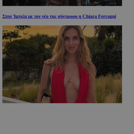
Στην Ίμπιζα με τον νέο της σύντροφο η Chiara Ferragni