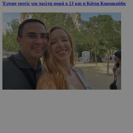
Έγιναν γονείς για πρώτη φορά ο 2J και η Κάτια Κυριακούδη