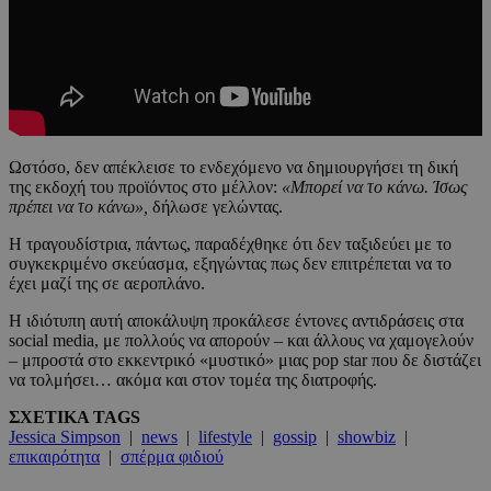
Ωστόσο, δεν απέκλεισε το ενδεχόμενο να δημιουργήσει τη δική
της εκδοχή του προϊόντος στο μέλλον:
«Μπορεί να το κάνω. Ίσως
πρέπει να το κάνω»,
δήλωσε γελώντας.
Η τραγουδίστρια, πάντως, παραδέχθηκε ότι δεν ταξιδεύει με το
συγκεκριμένο σκεύασμα, εξηγώντας πως δεν επιτρέπεται να το
έχει μαζί της σε αεροπλάνο.
Η ιδιότυπη αυτή αποκάλυψη προκάλεσε έντονες αντιδράσεις στα
social media, με πολλούς να απορούν – και άλλους να χαμογελούν
– μπροστά στο εκκεντρικό «μυστικό» μιας pop star που δε διστάζει
να τολμήσει… ακόμα και στον τομέα της διατροφής.
ΣΧΕΤΙΚΑ TAGS
Jessica Simpson
|
news
|
lifestyle
|
gossip
|
showbiz
|
επικαιρότητα
|
σπέρμα φιδιού