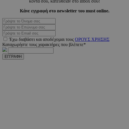
κοντά σου, κατευθείαν στο inbox σου!
adserver.com
δευτερό
Κάνε εγγραφή στο newsletter του must online.
PHPSESSID
συνεδ
PHP.net
www.must.com.cy
Έχω διαβάσει και αποδέχοµαι τους
ΟΡΟΥΣ ΧΡΗΣΗΣ
Καταχωρήστε τους χαρακτήρες που βλέπετε*
ΕΓΓΡΑΦΗ
PHPSESSID
συνεδ
PHP.net
m.must.com.cy