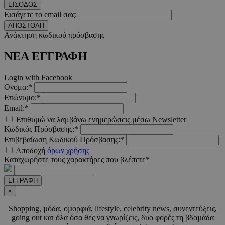
__cf_bm
29 λεπτ
Cloudflare Inc.
ΕΙΣΟΔΟΣ
δευτερό
.twitter.com
Εισάγετε το email σας:
ΑΠΟΣΤΟΛΗ
Google Privacy Polic
Ανάκτηση κωδικού πρόσβασης
ΝΕΑ ΕΓΓΡΑΦΗ
__cf_bm
29 λεπτ
Cloudflare Inc.
δευτερό
.pexels.com
Login with Facebook
Ονομα:*
Επώνυμο:*
Email:*
Επιθυμώ να λαμβάνω ενημερώσεις μέσω Newsletter
Κωδικός Πρόσβασης:*
LangCookie
www.must.com.cy
1 εβδομ
μέρ
Επιβεβαίωση Κωδικού Πρόσβασης:*
Αποδοχή
όρων χρήσης
CookieScriptConsent
4 εβδο
CookieScript
Καταχωρήστε τους χαρακτήρες που βλέπετε*
2 μέ
www.must.com.cy
ΕΓΓΡΑΦΗ
×
Shopping, µόδα, οµορφιά, lifestyle, celebrity news, συνεντεύξεις,
going out και όλα όσα θες να γνωρίζεις, δυο φορές τη βδοµάδα
_scc_session
.entelia-
19 λεπτ