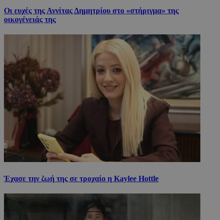
Οι ευχές της Αννίτας Δημητρίου στο «στήριγμα» της
οικογένειάς της
Έχασε την ζωή της σε τροχαίο η Kaylee Hottle