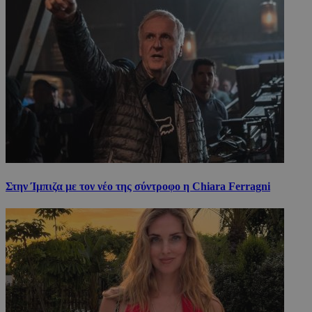
Στην Ίμπιζα με τον νέο της σύντροφο η Chiara Ferragni