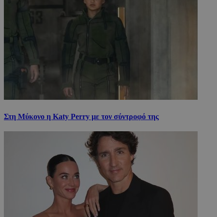
Στη Μύκονο η Katy Perry με τον σύντροφό της