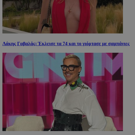
Λάκης Γαβαλάς: Έκλεισε τα 74 και το γιόρτασε με σαμπάνιες