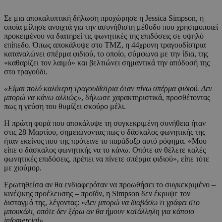
Σε μια αποκαλυπτική δήλωση προχώρησε η Jessica Simpson, η
οποία μίλησε ανοιχτά για την ασυνήθιστη μέθοδο που χρησιμοποιεί
προκειμένου να διατηρεί τις φωνητικές της επιδόσεις σε υψηλό
επίπεδο. Όπως αποκάλυψε στο TMZ, η 44χρονη τραγουδίστρια
καταναλώνει σπέρμα φιδιού, το οποίο, σύμφωνα με την ίδια, της
«καθαρίζει τον λαιμό» και βελτιώνει σημαντικά την απόδοσή της
στο τραγούδι.
«Είμαι πολύ καλύτερη τραγουδίστρια όταν πίνω σπέρμα φιδιού. Δεν
μπορώ να κάνω αλλιώς»
, δήλωσε χαρακτηριστικά, προσθέτοντας
πως η γεύση του θυμίζει σκούρο μέλι.
Η πρώτη φορά που αποκάλυψε τη συγκεκριμένη συνήθεια ήταν
στις 28 Μαρτίου, σημειώνοντας πως ο δάσκαλος φωνητικής της
ήταν εκείνος που της πρότεινε το παράδοξο αυτό ρόφημα. «Μου
είπε ο δάσκαλος φωνητικής να το κάνω. Οπότε αν θέλετε καλές
φωνητικές επιδόσεις, πρέπει να πίνετε σπέρμα φιδιού», είπε τότε
με χιούμορ.
Ερωτηθείσα αν θα ενδιαφερόταν να προωθήσει το συγκεκριμένο –
κινέζικης προέλευσης – προϊόν, η Simpson δεν έκρυψε τον
δισταγμό της, λέγοντας: «
Δεν μπορώ να διαβάσω τι γράφει στο
μπουκάλι, οπότε δεν ξέρω αν θα ήμουν κατάλληλη για κάποιο
infomercial».