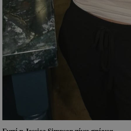
Γιατί η Jessica Simpson πίνει σπέρμα