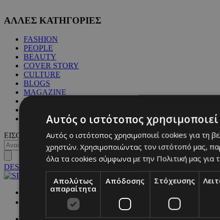
ΑΛΛΕΣ ΚΑΤΗΓΟΡΙΕΣ
FASHION
PEOPLE
BEAUTY
COVER STORY
CULTURE
BLOGS
MAGAZINE
WKND BY MUST
ASTROLOGY
Αυτός ο ιστότοπος χρησιμοποιεί 
ΓΕΝΙΚΕΣ ΠΛΗΡΟΦΟΡΙΕΣ
Αυτός ο ιστότοπος χρησιμοποιεί cookies για τη β
ΕΙΣΟΔΟΣ
χρηστών. Χρησιμοποιώντας τον ιστότοπό μας, πα
όλα τα cookies σύμφωνα με την Πολιτική μας για τ
DESKTOP
Απολύτως
Απόδοσης
Στόχευσης
Λει
απαραίτητα
NETWORK: