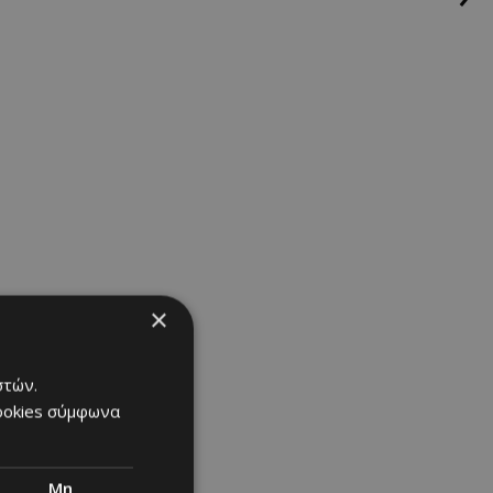
πάλι λυπάμαι
×
στών.
cookies σύμφωνα
Μη