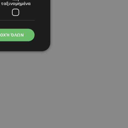
ταξινομημένα
ΟΧΉ ΌΛΩΝ
νομημένα
στη και τη
τητα cookies.
apping δηλαδή να
ημέρα στον χρήστη
ιες όπως είναι το
up και push down
ι για τη διάκριση
Αυτό είναι