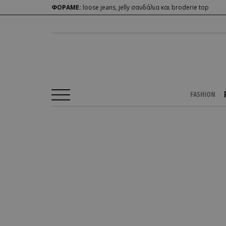
ΦΟΡΑΜΕ:
loose jeans, jelly σανδάλια και broderie top
FASHION
Αρχική Σελίδα
/
PEOPLE