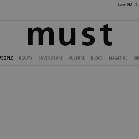
Love FM
De
PEOPLE
BEAUTY
COVER STORY
CULTURE
BLOGS
MAGAZINE
WK
/
CELEBS