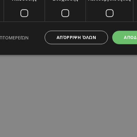
ΑΠΌΡΡΙΨΗ ΌΛΩΝ
ΑΠΟΔ
ΕΠΤΟΜΕΡΕΙΏΝ
ς απαραίτητα
Απόδοσης
Στόχευσης
Λειτουργικότητας
Μη ταξι
ητα cookies επιτρέπουν βασικές λειτουργίες του ιστότοπου, όπως τη σύνδεση χρή
σμού. Ο ιστότοπος δεν μπορεί να χρησιμοποιηθεί σωστά χωρίς τα απολύτως απαραί
Προμηθευτής
/
Λήξη
Περιγραφή
Πεδίο
www.must.com.cy
12 ώρες
Χρησιμοποιείται για σκοπούς C
εμφανίζει μόνο μια φορά την 
διάφορες διαφημιστικές ενέργε
take over banner και τα push 
banners.
29 λεπτά 59
Αυτό το cookie χρησιμοποιείτα
Cloudflare Inc.
δευτερόλεπτα
μεταξύ ανθρώπων και ρομπότ. 