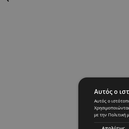
να απολαύσετε το τρ
πολύ πολύ».
Αυτός ο ισ
Αυτός ο ιστότοπο
Χρησιμοποιώντας
με την Πολιτική μ
Απολύτως