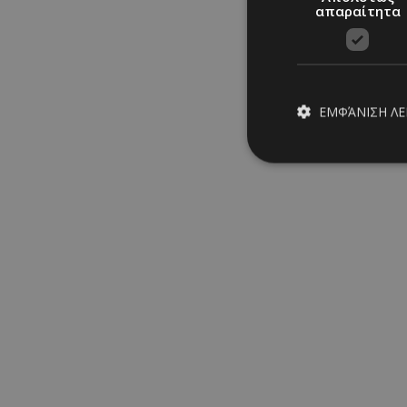
απαραίτητα
ΕΜΦΆΝΙΣΗ Λ
Απολύτω
Τα απολύτως απαραίτ
διαχείριση λογαρια
Ονοματεπώνυμο
PinToTopCookie
__cf_bm