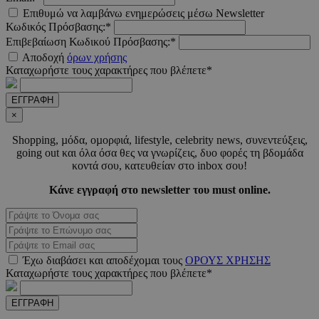
Επιθυμώ να λαμβάνω ενημερώσεις μέσω Newsletter
Κωδικός Πρόσβασης:*
Επιβεβαίωση Κωδικού Πρόσβασης:*
_scc_session
.entelia-
19 λεπτ
Αποδοχή
όρων χρήσης
adserver.com
δευτερό
Καταχωρήστε τους χαρακτήρες που βλέπετε*
ΕΓΓΡΑΦΗ
PHPSESSID
συνεδ
PHP.net
×
www.must.com.cy
Shopping, µόδα, οµορφιά, lifestyle, celebrity news, συνεντεύξεις,
going out και όλα όσα θες να γνωρίζεις, δυο φορές τη βδοµάδα
κοντά σου, κατευθείαν στο inbox σου!
Κάνε εγγραφή στο newsletter του must online.
Έχω διαβάσει και αποδέχοµαι τους
ΟΡΟΥΣ ΧΡΗΣΗΣ
PHPSESSID
συνεδ
Καταχωρήστε τους χαρακτήρες που βλέπετε*
PHP.net
m.must.com.cy
ΕΓΓΡΑΦΗ