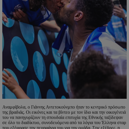
Αναμφίβολα, ο Γιάννης Αντετοκούνμπο ήταν το κεντρικό πρόσωπο
της βραδιάς. Οι εικόνες και τα βίντεο με τον ίδιο και την οικογένειά
του να πανηγυρίζουν τη σπουδαία επιτυχία της Εθνικής ταξίδεψαν
σε όλο το διαδίκτυο, συνοδευόμενα από τα λόγια του Έλληνα σταρ
που εξέφρασε την περηφάνια του για την ομάδα. Στις εξέδρες, η