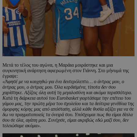
Μετά το τέλος του αγώνα, η Μαράια μοιράστηκε και μια
συγκινητική ανάρτηση αφιερωμένη στον Γιάννη. Στο μήνυμά της
έγραψε:
«Άφησέ με να καυχηθώ για ένα δευτερόλεπτο… ο άντρας μου, ο
άντρας μου, ο άντρας μου. Όλα κερδισμένα, τίποτα δεν σου
χαρίστηκε. Αξίζεις όλη αυτή τη μεγαλοσύνη και ακόμα περισσότερα.
Κατά τη διάρκεια αυτού του Eurobasket γιορτάσαμε την επέτειο του
γάμου μας, την πρώτη μέρα του σχολείου και τα δεύτερα γενέθλια της
όμορφης κόρης μας από απόσταση, αλλά κάθε θυσία αξίζει για να σε
δω να πραγματοποιείς τα όνειρά σου. Υπόσχομαι πως θα είμαι δίπλα
σου σε όλα, αγάπη μου. Συνέχισε, είμαι ακριβώς εδώ μαζί σου, δεν
τελειώσαμε ακόμα».