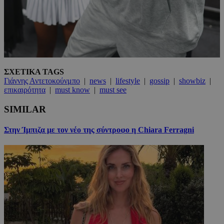
ΣΧΕΤΙΚΑ TAGS
Γιάννης Αντετοκούνμπο
|
news
|
lifestyle
|
gossip
|
showbiz
|
επικαιρότητα
|
must know
|
must see
SIMILAR
Στην Ίμπιζα με τον νέο της σύντροφο η Chiara Ferragni