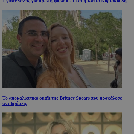
Έγιναν γονείς για πρώτη φορά ο 2J και η Κάτια Κυριακούδη
Το αποκαλυπτικό outfit της Britney Spears που προκάλεσε
αντιδράσεις