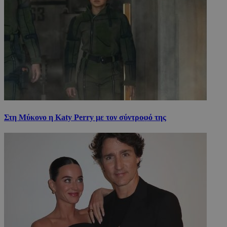
Στη Μύκονο η Katy Perry με τον σύντροφό της