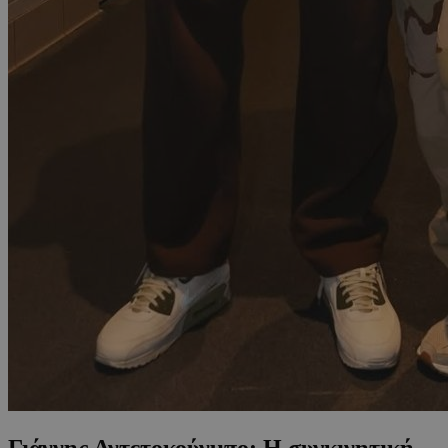
Γιάννης Αντετοκούνμπο: Η συγκινητική