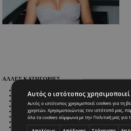
ΑΛΛΕΣ ΚΑΤΗΓΟΡΙΕΣ
FASHION
Αυτός ο ιστότοπος χρησιμοποιεί 
PEOPLE
BEAUTY
Αυτός ο ιστότοπος χρησιμοποιεί cookies για τη β
COVER STORY
χρηστών. Χρησιμοποιώντας τον ιστότοπό μας, πα
CULTURE
BLOGS
όλα τα cookies σύμφωνα με την Πολιτική μας για τ
MAGAZINE
WKND BY MUST
Απολύτως
Απόδοσης
Στόχευσης
Λει