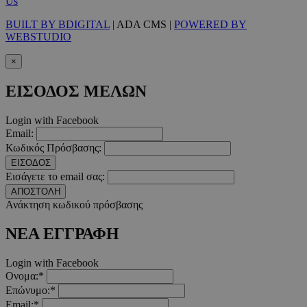
Us
BUILT BY BDIGITAL
| ADA CMS |
POWERED BY
WEBSTUDIO
__cf_bm
29 λεπτ
Cloudflare Inc.
×
δευτερό
.twitter.com
ΕΙΣΟΔΟΣ ΜΕΛΩΝ
Google Privacy Polic
Login with Facebook
Email:
__cf_bm
29 λεπτ
Cloudflare Inc.
Κωδικός Πρόσβασης:
δευτερό
.pexels.com
ΕΙΣΟΔΟΣ
Εισάγετε το email σας:
ΑΠΟΣΤΟΛΗ
Ανάκτηση κωδικού πρόσβασης
ΝΕΑ ΕΓΓΡΑΦΗ
LangCookie
www.must.com.cy
1 εβδομ
μέρ
Login with Facebook
CookieScriptConsent
4 εβδο
CookieScript
Ονομα:*
2 μέ
www.must.com.cy
Επώνυμο:*
Email:*