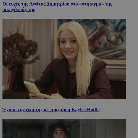
Οι ευχές της Αννίτας Δημητρίου στο «στήριγμα» της
οικογένειάς της
Έχασε την ζωή της σε τροχαίο η Kaylee Hottle