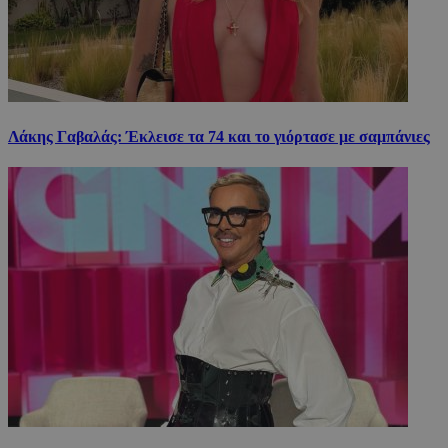
Λάκης Γαβαλάς: Έκλεισε τα 74 και το γιόρτασε με σαμπάνιες