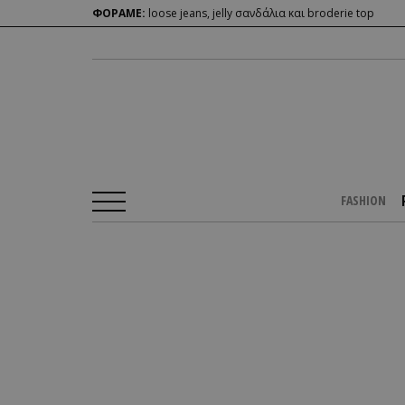
ΦΟΡΑΜΕ:
loose jeans, jelly σανδάλια και broderie top
FASHION
Αρχική Σελίδα
/
PEOPLE