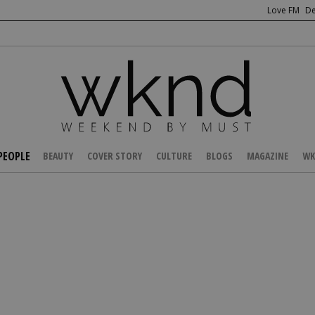
Love FM
De
PEOPLE
BEAUTY
COVER STORY
CULTURE
BLOGS
MAGAZINE
WK
/
CELEBS