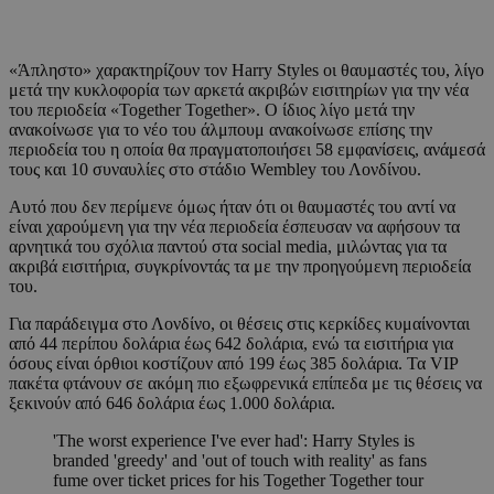
«Άπληστο» χαρακτηρίζουν τον Harry Styles οι θαυμαστές του, λίγο
μετά την κυκλοφορία των αρκετά ακριβών εισιτηρίων για την νέα
του περιοδεία «Together Together». Ο ίδιος λίγο μετά την
ανακοίνωσε για το νέο του άλμπουμ ανακοίνωσε επίσης την
περιοδεία του η οποία θα πραγματοποιήσει 58 εμφανίσεις, ανάμεσά
τους και 10 συναυλίες στο στάδιο Wembley του Λονδίνου.
Αυτό που δεν περίμενε όμως ήταν ότι οι θαυμαστές του αντί να
είναι χαρούμενη για την νέα περιοδεία έσπευσαν να αφήσουν τα
αρνητικά του σχόλια παντού στα social media, μιλώντας για τα
ακριβά εισιτήρια, συγκρίνοντάς τα με την προηγούμενη περιοδεία
του.
Για παράδειγμα στο Λονδίνο, οι θέσεις στις κερκίδες κυμαίνονται
από 44 περίπου δολάρια έως 642 δολάρια, ενώ τα εισιτήρια για
όσους είναι όρθιοι κοστίζουν από 199 έως 385 δολάρια. Τα VIP
πακέτα φτάνουν σε ακόμη πιο εξωφρενικά επίπεδα με τις θέσεις να
ξεκινούν από 646 δολάρια έως 1.000 δολάρια.
'The worst experience I've ever had': Harry Styles is
branded 'greedy' and 'out of touch with reality' as fans
fume over ticket prices for his Together Together tour