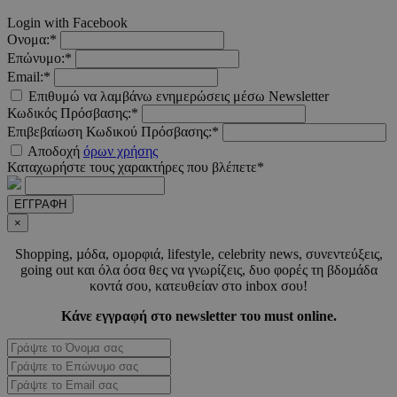
Google Privacy Polic
Login with Facebook
Ονομα:*
Επώνυμο:*
__cf_bm
29 λεπτ
Cloudflare Inc.
Email:*
δευτερό
.pexels.com
Επιθυμώ να λαμβάνω ενημερώσεις μέσω Newsletter
Κωδικός Πρόσβασης:*
Επιβεβαίωση Κωδικού Πρόσβασης:*
Αποδοχή
όρων χρήσης
Καταχωρήστε τους χαρακτήρες που βλέπετε*
LangCookie
www.must.com.cy
1 εβδομ
μέρ
ΕΓΓΡΑΦΗ
×
CookieScriptConsent
4 εβδο
CookieScript
2 μέ
www.must.com.cy
Shopping, µόδα, οµορφιά, lifestyle, celebrity news, συνεντεύξεις,
going out και όλα όσα θες να γνωρίζεις, δυο φορές τη βδοµάδα
κοντά σου, κατευθείαν στο inbox σου!
Κάνε εγγραφή στο newsletter του must online.
_scc_session
.entelia-
19 λεπτ
adserver.com
δευτερό