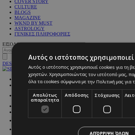
COVER STORY
CULTURE
BLOGS
MAGAZINE
WKND BY MUST
ASTROLOGY
ΓΕΝΙΚΕΣ ΠΛΗΡΟΦΟΡΙΕΣ
ΕΙΣΟΔΟΣ
Αυτός ο ιστότοπος χρησιμοποιεί 
DESKTOP
Αυτός ο ιστότοπος χρησιμοποιεί cookies για τη β
χρηστών. Χρησιμοποιώντας τον ιστότοπό μας, πα
NETWORK:
όλα τα cookies σύμφωνα με την Πολιτική μας για τ
Απολύτως
Απόδοσης
Στόχευσης
Λει
απαραίτητα
ΑΠΌΡΡΙΨΗ ΌΛΩΝ