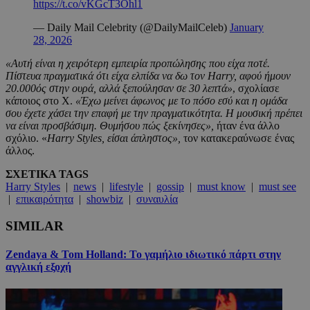
https://t.co/vKGcT3Ohl1
— Daily Mail Celebrity (@DailyMailCeleb)
January
28, 2026
«Αυτή είναι η χειρότερη εμπειρία προπώλησης που είχα ποτέ.
Πίστευα πραγματικά ότι είχα ελπίδα να δω τον Harry
, αφού ήμουν
20.000ός στην ουρά, αλλά ξεπούλησαν σε 30 λεπτά»
, σχολίασε
κάποιος στο X.
«Έχω μείνει άφωνος με το πόσο εσύ και η ομάδα
σου έχετε χάσει την επαφή με την πραγματικότητα. Η μουσική πρέπει
να είναι προσβάσιμη. Θυμήσου πώς ξεκίνησες»,
ήταν ένα άλλο
σχόλιο. «
Harry Styles
, είσαι άπληστος»,
τον κατακεραύνωσε ένας
άλλος.
ΣΧΕΤΙΚΑ TAGS
Harry Styles
|
news
|
lifestyle
|
gossip
|
must know
|
must see
|
επικαιρότητα
|
showbiz
|
συναυλία
SIMILAR
Zendaya & Tom Holland: Το γαμήλιο ιδιωτικό πάρτι στην
αγγλική εξοχή