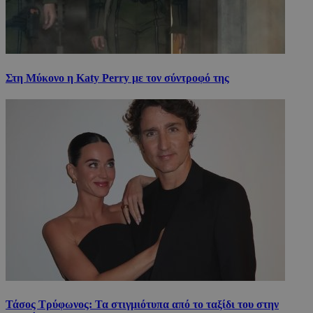
Στη Μύκονο η Katy Perry με τον σύντροφό της
Τάσος Τρύφωνος: Τα στιγμιότυπα από το ταξίδι του στην