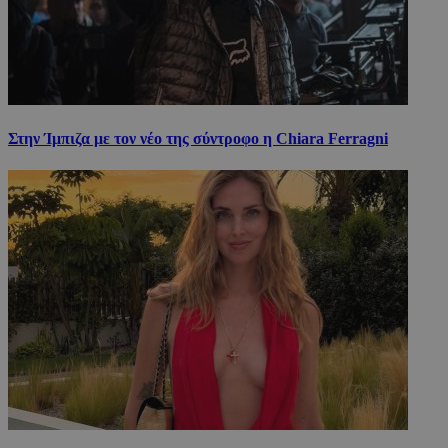
Στην Ίμπιζα με τον νέο της σύντροφο η Chiara Ferragni