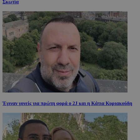
Σκωτία
Έγιναν γονείς για πρώτη φορά ο 2J και η Κάτια Κυριακούδη