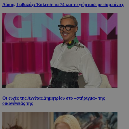
Λάκης Γαβαλάς: Έκλεισε τα 74 και το γιόρτασε με σαμπάνιες
Οι ευχές της Αννίτας Δημητρίου στο «στήριγμα» της
οικογένειάς της