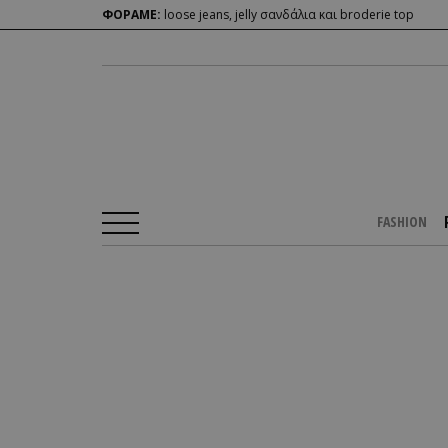
ΦΟΡΑΜΕ:
loose jeans, jelly σανδάλια και broderie top
FASHION
Αρχική Σελίδα
/
PEOPLE