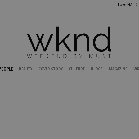
Love FM
De
PEOPLE
BEAUTY
COVER STORY
CULTURE
BLOGS
MAGAZINE
WK
/
CELEBS