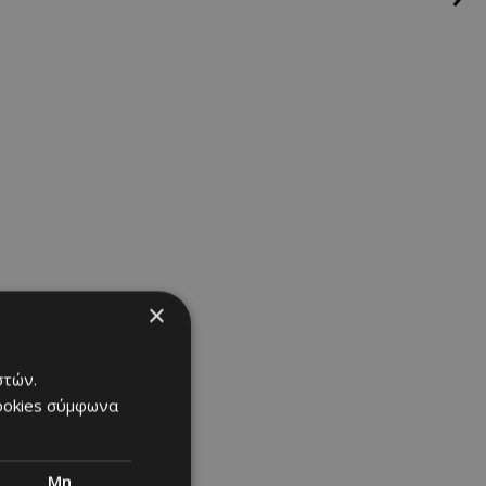
×
στών.
cookies σύμφωνα
Μη