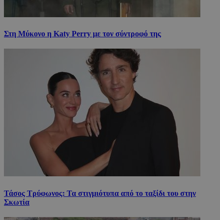
Στη Μύκονο η Katy Perry με τον σύντροφό της
Τάσος Τρύφωνος: Τα στιγμιότυπα από το ταξίδι του στην
Σκωτία