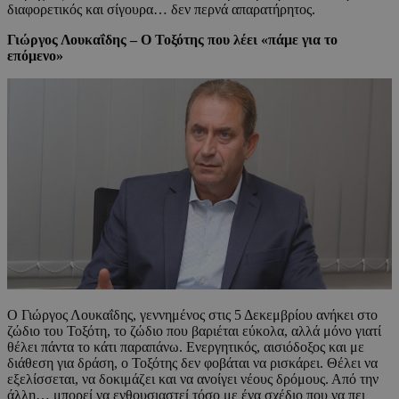
διαφορετικός και σίγουρα… δεν περνά απαρατήρητος.
Γιώργος Λουκαΐδης – Ο Τοξότης που λέει «πάμε για το
επόμενο»
Ο Γιώργος Λουκαΐδης, γεννημένος στις
5 Δεκεμβρίου ανήκει στο
ζώδιο του Τοξότη, το ζώδιο που βαριέται εύκολα, αλλά μόνο γιατί
θέλει πάντα το κάτι παραπάνω. Ενεργητικός, αισιόδοξος και με
διάθεση για δράση, ο Τοξότης δεν φοβάται να ρισκάρει. Θέλει να
εξελίσσεται, να δοκιμάζει και να ανοίγει νέους δρόμους. Από την
άλλη… μπορεί να ενθουσιαστεί τόσο με ένα σχέδιο που να πει