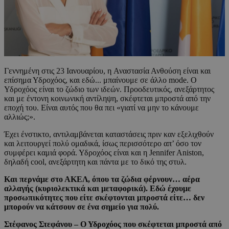
Γεννημένη στις 23 Ιανουαρίου, η Αναστασία Ανθούση είναι και
επίσημα Υδροχόος, και εδώ... μπαίνουμε σε άλλο mode. Ο
Υδροχόος είναι το ζώδιο των ιδεών. Προοδευτικός, ανεξάρτητος
και με έντονη κοινωνική αντίληψη, σκέφτεται μπροστά από την
εποχή του. Είναι αυτός που θα πει «γιατί να μην το κάνουμε
αλλιώς;».
Έχει ένστικτο, αντιλαμβάνεται καταστάσεις πριν καν εξελιχθούν
και λειτουργεί πολύ ομαδικά, ίσως περισσότερο απ’ όσο τον
συμφέρει καμιά φορά. Υδροχόος είναι και η Jennifer Aniston,
δηλαδή cool, ανεξάρτητη και πάντα με το δικό της στυλ.
Και περνάμε στο ΑΚΕΛ, όπου τα ζώδια φέρνουν… αέρα
αλλαγής (κυριολεκτικά και μεταφορικά). Εδώ έχουμε
προσωπικότητες που είτε σκέφτονται μπροστά είτε… δεν
μπορούν να κάτσουν σε ένα σημείο για πολύ.
Στέφανος Στεφάνου – Ο Υδροχόος που σκέφτεται μπροστά από