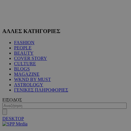
PHPSESSID
συνεδ
PHP.net
www.must.com.cy
ΑΛΛΕΣ ΚΑΤΗΓΟΡΙΕΣ
FASHION
PEOPLE
BEAUTY
COVER STORY
CULTURE
PHPSESSID
συνεδ
PHP.net
BLOGS
m.must.com.cy
MAGAZINE
WKND BY MUST
ASTROLOGY
ΓΕΝΙΚΕΣ ΠΛΗΡΟΦΟΡΙΕΣ
ΕΙΣΟΔΟΣ
DESKTOP