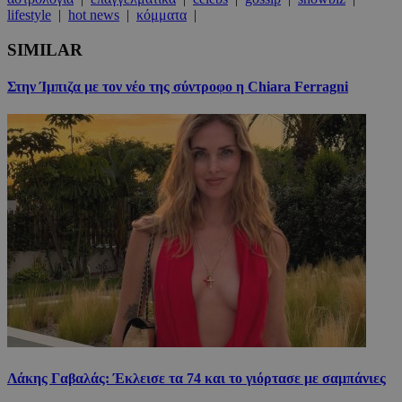
lifestyle
|
hot news
|
κόμματα
|
SIMILAR
Στην Ίμπιζα με τον νέο της σύντροφο η Chiara Ferragni
Λάκης Γαβαλάς: Έκλεισε τα 74 και το γιόρτασε με σαμπάνιες