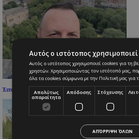
Αυτός ο ιστότοπος χρησιμοποιεί 
Αυτός ο ιστότοπος χρησιμοποιεί cookies για τη β
χρηστών. Χρησιμοποιώντας τον ιστότοπό μας, πα
όλα τα cookies σύμφωνα με την Πολιτική μας για τ
Έγιναν γονείς για πρώτη φορά ο 2J και η Κάτια Κυριακούδη
Απολύτως
Απόδοσης
Στόχευσης
Λει
απαραίτητα
ΑΠΌΡΡΙΨΗ ΌΛΩΝ