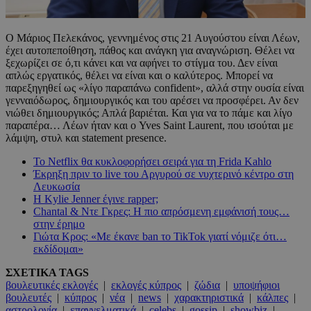
Ο Μάριος Πελεκάνος, γεννημένος στις
21 Αυγούστου είναι Λέων,
έχει αυτοπεποίθηση, πάθος και ανάγκη για αναγνώριση. Θέλει να
ξεχωρίζει σε ό,τι κάνει και να αφήνει το στίγμα του. Δεν είναι
απλώς εργατικός, θέλει να είναι και ο καλύτερος. Μπορεί να
παρεξηγηθεί ως «λίγο παραπάνω confident», αλλά στην ουσία είναι
γενναιόδωρος, δημιουργικός και του αρέσει να προσφέρει. Αν δεν
νιώθει δημιουργικός; Απλά βαριέται. Και για να το πάμε και λίγο
παραπέρα… Λέων ήταν και ο Yves Saint Laurent, που ισούται με
λάμψη, στυλ και statement presence.
Το Netflix θα κυκλοφορήσει σειρά για τη Frida Kahlo
Έκρηξη πριν το live του Αργυρού σε νυχτερινό κέντρο στη
Λευκωσία
Η Kylie Jenner έγινε rapper;
Chantal & Ντε Γκρες: Η πιο απρόσμενη εμφάνισή τους…
στην έρημο
Γιώτα Κρος: «Με έκανε ban το TikTok γιατί νόμιζε ότι…
εκδίδομαι»
ΣΧΕΤΙΚΑ TAGS
βουλευτικές εκλογές
|
εκλογές κύπρος
|
ζώδια
|
υποψήφιοι
βουλευτές
|
κύπρος
|
νέα
|
news
|
χαρακτηριστικά
|
κάλπες
|
αστρολογία
|
επαγγελματικά
|
celebs
|
gossip
|
showbiz
|