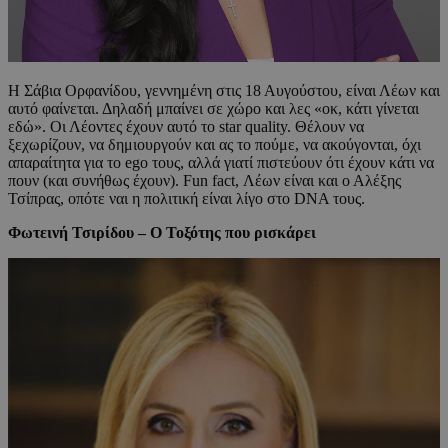
Η Σάβια Ορφανίδου, γεννημένη στις 18 Αυγούστου, είναι Λέων και
αυτό φαίνεται. Δηλαδή μπαίνει σε χώρο και λες «οκ, κάτι γίνεται
εδώ». Οι Λέοντες έχουν αυτό το star quality. Θέλουν να
ξεχωρίζουν, να δημιουργούν και ας το πούμε, να ακούγονται, όχι
απαραίτητα για το ego τους, αλλά γιατί πιστεύουν ότι έχουν κάτι να
πουν (και συνήθως έχουν). Fun fact, Λέων είναι και ο Αλέξης
Τσίπρας, οπότε ναι η πολιτική είναι λίγο στο DNA τους.
Φωτεινή Τσιρίδου – Ο Τοξότης που ρισκάρει