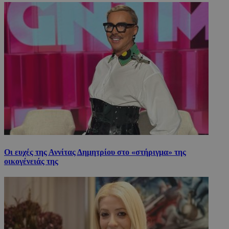
Οι ευχές της Αννίτας Δημητρίου στο «στήριγμα» της
οικογένειάς της