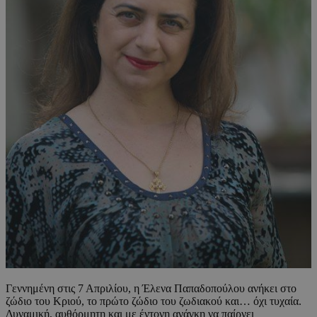
Γεννημένη στις 7 Απριλίου, η Έλενα Παπαδοπούλου ανήκει στο
ζώδιο του Κριού, το πρώτο ζώδιο του ζωδιακού και… όχι τυχαία.
Δυναμική, αυθόρμητη και με έντονη ανάγκη να παίρνει