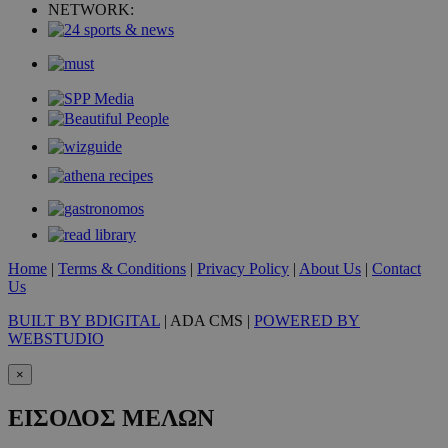
NETWORK:
VISITOR_PRIVACY_METADATA
5 μήνε
YouTube
εβδομ
.youtube.com
takeOverCookie
www.must.com.cy
1 μέ
Home
|
Terms & Conditions
|
Privacy Policy
|
About Us
|
Contact
Us
BUILT BY BDIGITAL
| ADA CMS |
POWERED BY
WEBSTUDIO
AdSphere-GDPR
delivery.ad-
1 χρό
sphere.eu
×
ΕΙΣΟΔΟΣ ΜΕΛΩΝ