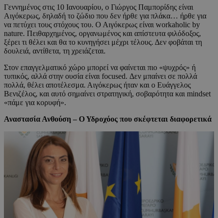
Γεννημένος στις 10 Ιανουαρίου, ο Γιώργος Παμπορίδης είναι
Αιγόκερως, δηλαδή το ζώδιο που δεν ήρθε για πλάκα… ήρθε για
να πετύχει τους στόχους του. Ο Αιγόκερως είναι workaholic by
nature. Πειθαρχημένος, οργανωμένος και απίστευτα φιλόδοξος,
ξέρει τι θέλει και θα το κυνηγήσει μέχρι τέλους. Δεν φοβάται τη
δουλειά, αντίθετα, τη χρειάζεται.
Στον επαγγελματικό χώρο μπορεί να φαίνεται πιο «ψυχρός» ή
τυπικός, αλλά στην ουσία είναι focused. Δεν μπαίνει σε πολλά
πολλά, θέλει αποτέλεσμα. Αιγόκερως ήταν και ο Ευάγγελος
Βενιζέλος, και αυτό σημαίνει στρατηγική, σοβαρότητα και mindset
«πάμε για κορυφή».
Αναστασία Ανθούση – Ο Υδροχόος που σκέφτεται διαφορετικά