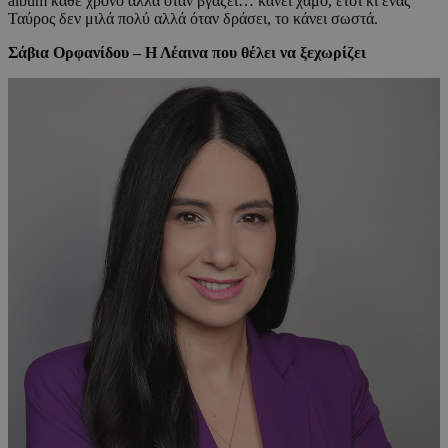
album κάθε χρόνο αλλά όταν βγάζει… κάνει χαμό, έτσι κι ένας
Ταύρος δεν μιλά πολύ αλλά όταν δράσει, το κάνει σωστά.
Σάβια Ορφανίδου – Η Λέαινα που θέλει να ξεχωρίζει