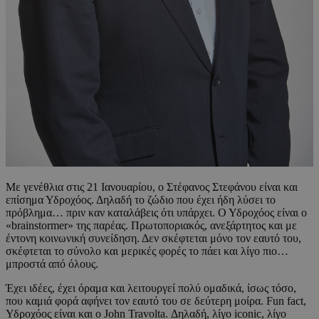
Με γενέθλια στις 21 Ιανουαρίου, ο Στέφανος Στεφάνου είναι και
επίσημα Υδροχόος. Δηλαδή το ζώδιο που έχει ήδη λύσει το
πρόβλημα… πριν καν καταλάβεις ότι υπάρχει. Ο Υδροχόος είναι ο
«brainstormer» της παρέας. Πρωτοποριακός, ανεξάρτητος και με
έντονη κοινωνική συνείδηση. Δεν σκέφτεται μόνο τον εαυτό του,
σκέφτεται το σύνολο και μερικές φορές το πάει και λίγο πιο…
μπροστά από όλους.
Έχει ιδέες, έχει όραμα και λειτουργεί πολύ ομαδικά, ίσως τόσο,
που καμιά φορά αφήνει τον εαυτό του σε δεύτερη μοίρα. Fun fact,
Υδροχόος είναι και ο John Travolta. Δηλαδή, λίγο iconic, λίγο